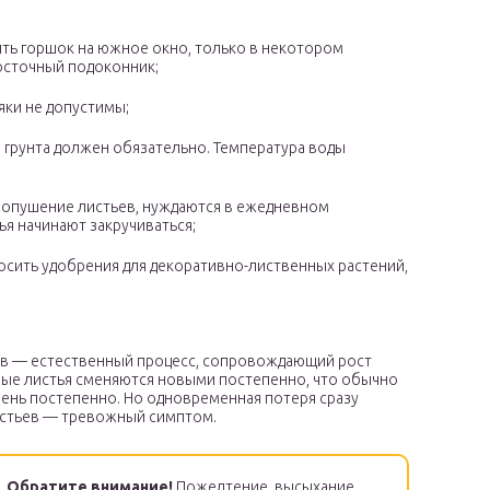
ить горшок на южное окно, только в некотором
восточный подоконник;
яки не допустимы;
 грунта должен обязательно. Температура воды
е опушение листьев, нуждаются в ежедневном
ья начинают закручиваться;
носить удобрения для декоративно-лиственных растений,
ев — естественный процесс, сопровождающий рост
рые листья сменяются новыми постепенно, что обычно
ень постепенно. Но одновременная потеря сразу
истьев — тревожный симптом.
Обратите внимание!
Пожелтение, высыхание,