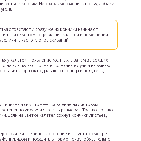
оличестве к корням. Необходимо сменить почву, добавив
 уголь.
тья отрастают и сразу же их кончики начинают
 типичный симптом содержания калатеи в помещении
увеличить частоту опрыскиваний.
ья у калатеи. Появление желтых, а затем высохших
что на них падают прямые солнечные лучи и вызывают
еставить горшок подальше от солнца в полутень,
то. Типичный симптом — появление на листовых
постепенно увеличиваются в размерах. Только-только
. Если на цветке калатея сохнут кончики листьев,
оприятия — извлечь растение из грунта, осмотреть
ть фунгицидом и посадить в новую почву, обязательно