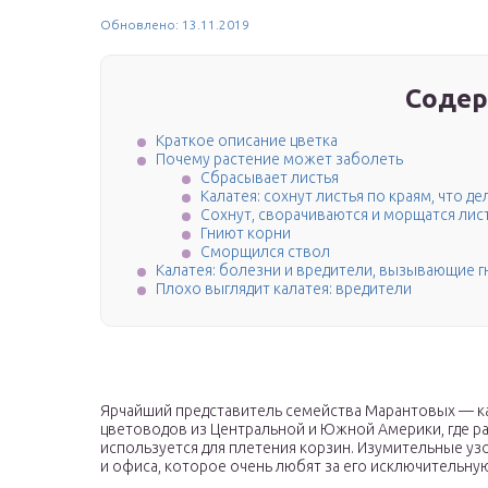
Обновлено: 13.11.2019
Содер
Краткое описание цветка
Почему растение может заболеть
Сбрасывает листья
Калатея: сохнут листья по краям, что де
Сохнут, сворачиваются и морщатся лис
Гниют корни
Сморщился ствол
Калатея: болезни и вредители, вызывающие г
Плохо выглядит калатея: вредители
Ярчайший представитель семейства Марантовых — кал
цветоводов из Центральной и Южной Америки, где ра
используется для плетения корзин. Изумительные уз
и офиса, которое очень любят за его исключительну