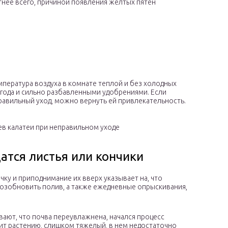
тнее всего, причиной появления желтых пятен
мпература воздуха в комнате теплой и без холодных
 года и сильно разбавленными удобрениями. Если
правильный уход, можно вернуть ей привлекательность.
ев калатеи при неправильном уходе
атся листья или кончики
ку и приподнимание их вверх указывает на, что
возобновить полив, а также ежедневные опрыскивания,
ают, что почва переувлажнена, начался процесс
одит растению, слишком тяжелый, в нем недостаточно