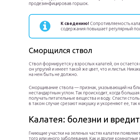
продезинфицировав горшок.
К сведению!
Сопротивляемость кала
содержания повышает регулярный пол
Сморщился ствол
Ствол формируется у взрослых калатей, он остается
он упругий и имеет такой же цвет, что и листья. Ник
на нем быть не должно.
Сморщивание ствола — признак, указывающий на близ
нестандартным углом. Так происходит, когда большая 
получать питательные вещества и воду. Спасти сто
в таком случае срезают макушку и укореняют ее, так
Калатея: болезни и вреди
Гниющие участки на зеленых частях калатеи появляют
того или иного заболевания. Как и другие комнатные 