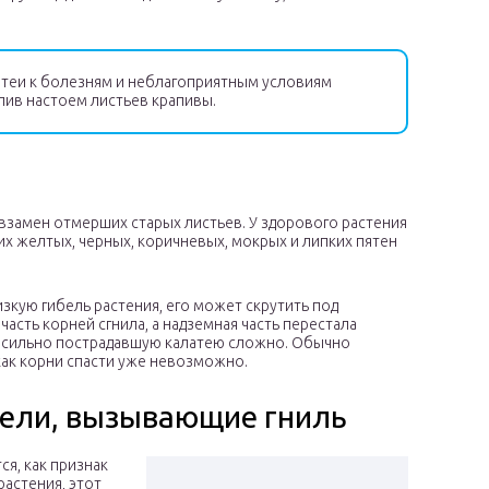
теи к болезням и неблагоприятным условиям
ив настоем листьев крапивы.
 взамен отмерших старых листьев. У здорового растения
аких желтых, черных, коричневых, мокрых и липких пятен
кую гибель растения, его может скрутить под
часть корней сгнила, а надземная часть перестала
ль сильно пострадавшую калатею сложно. Обычно
 как корни спасти уже невозможно.
тели, вызывающие гниль
ся, как признак
растения, этот