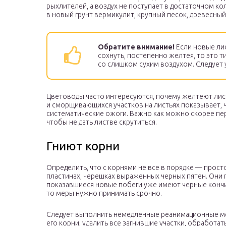
рыхлителей, а воздух не поступает в достаточном к
в новый грунт вермикулит, крупный песок, древесный
Обратите внимание!
Если новые лис
сохнуть, постепенно желтея, то это
со слишком сухим воздухом. Следует 
Цветоводы часто интересуются, почему желтеют лист
и сморщивающихся участков на листьях показывает, 
систематические ожоги. Важно как можно скорее пер
чтобы не дать листве скрутиться.
Гниют корни
Определить, что с корнями не все в порядке — прос
пластинах, черешках выраженных черных пятен. Они 
показавшиеся новые побеги уже имеют черные кончики
то меры нужно принимать срочно.
Следует выполнить немедленные реанимационные мер
его корни, удалить все загнившие участки, обработа