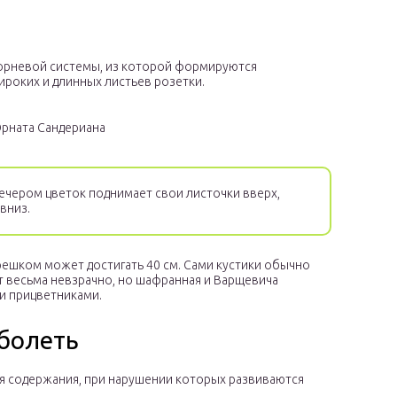
корневой системы, из которой формируются
роких и длинных листьев розетки.
Орната Сандериана
вечером цветок поднимает свои листочки вверх,
вниз.
решком может достигать 40 см. Сами кустики обычно
т весьма невзрачно, но шафранная и Варщевича
и прицветниками.
болеть
я содержания, при нарушении которых развиваются