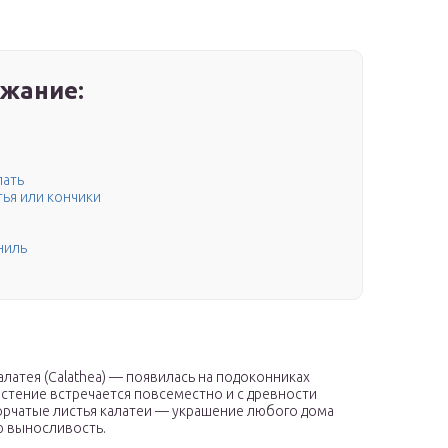
жание:
лать
тья или кончики
ниль
атея (Calathea) — появилась на подоконниках
стение встречается повсеместно и с древности
орчатые листья калатеи — украшение любого дома
ю выносливость.