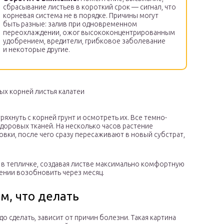
сбрасывание листьев в короткий срок — сигнал, что
корневая система не в порядке. Причины могут
быть разные: залив при одновременном
переохлаждении, ожог высококонцентрированным
удобрением, вредители, грибковое заболевание
и некоторые другие.
ых корней листья калатеи
яхнуть с корней грунт и осмотреть их. Все темно-
доровых тканей. На несколько часов растение
вки, после чего сразу пересаживают в новый субстрат,
т в тепличке, создавая листве максимально комфортную
ении возобновить через месяц.
ям, что делать
до сделать, зависит от причин болезни. Такая картина