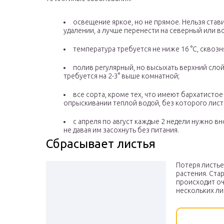
освещение яркое, но не прямое. Нельзя став
удалении, а лучше перенести на северный или 
температура требуется не ниже 16 °С, сквозн
полив регулярный, но высыхать верхний слой
требуется на 2-3° выше комнатной;
все сорта, кроме тех, что имеют бархатисто
опрыскивании теплой водой, без которого лист
с апреля по август каждые 2 недели нужно в
не давая им засохнуть без питания.
Сбрасывает листья
Потеря листь
растения. Ста
происходит оч
нескольких л