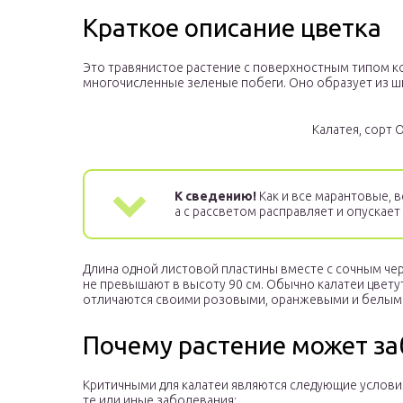
Краткое описание цветка
Это травянистое растение с поверхностным типом 
многочисленные зеленые побеги. Оно образует из ши
Калатея, сорт 
К сведению!
Как и все марантовые, 
а с рассветом расправляет и опускает 
Длина одной листовой пластины вместе с сочным че
не превышают в высоту 90 см. Обычно калатеи цвету
отличаются своими розовыми, оранжевыми и белым
Почему растение может за
Критичными для калатеи являются следующие услови
те или иные заболевания: