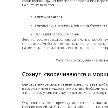
свойственна нарушениям правил агротехники. Вероя
на листьях являются:
переохлаждение;
передозировка минеральными удобрениями;
залив или пересушка почвы.
Земля в горшке всегда должна быть чуть влажной, те
сквозняков. Удобряют цветок только в теплое время
на цветке калатея желтеют листья, то, восстановив 
Характерное скручивание листь
Сохнут, сворачиваются и морщ
Одновременное сворачивание краев листьев в трубоч
в воздухе и почве недостаточно влаги. Необходимо 
зная, почему у калатеи скручиваются листья и сохнут.
Опущенные в любое время суток вниз листья показыв
гниения корней. Так бывает, когда субстрат не подх