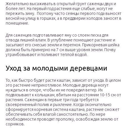
Желательно высаживать в открытый грунт саженцы двух и
более лет. На первый год растения еще слабые, могут не
пережить зиму. Поэтому часто сеянцы первого года выносят
весной на улицу в горшках, а в преддверии холодов заносят в
помещение.
Для саженцев подготавливают яму со слоем песка для
отвода лишней влаги. В углубление помещают растение и
засыпают его смесью земли и перегноя. Прикорневая шейка
должна быть примерно на 7 см выше уровня земли. Почву
утрамбовывают и поливают теплой водой.
Уход за молодыми деревцами
То, как быстро будет расти каштан, зависит от ухода. В целом
это растение неприхотливое. Молодые деревца могут
нуждаться в опоре, чтобы их не повредил ветер. Их
подвязывают к колышкам, вбитым на расстоянии 10-15 см от
растения. Саженцам в первые три года требуется
своевременный полив и рыхление. Когда окончательно
сформируется корневая система каштана, растение сможет
обеспечивать себя влагой самостоятельно. По мере
необходимости проводят прополку, освобождая землю от
сорняков.