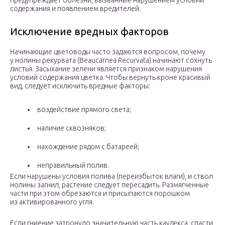
предупреждает болезни, вызванные нарушением условий
содержания и появлением вредителей.
Исключение вредных факторов
Начинающие цветоводы часто задаются вопросом, почему
у нолины рекурвата (Beaucarnea Recurvatа) начинают сохнуть
листья. Засыхание зелени является признаком нарушения
условий содержания цветка. Чтобы вернуть кроне красивый
вид, следует исключить вредные факторы:
воздействие прямого света;
наличие сквозняков;
нахождение рядом с батареей;
неправильный полив.
Если нарушены условия полива (переизбыток влаги), и ствол
нолины загнил, растение следует пересадить. Размягченные
части при этом обрезаются и присыпаются порошком
из активированного угля.
Если гниение затронуло значительную часть каудекса, спасти