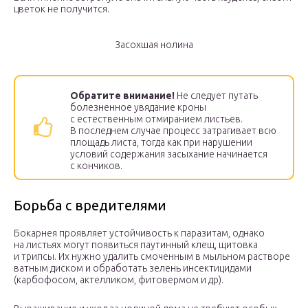
цветок не получится.
Засохшая нолина
Обратите внимание!
Не следует путать
болезненное увядание кроны
с естественным отмиранием листьев.
В последнем случае процесс затрагивает всю
площадь листа, тогда как при нарушении
условий содержания засыхание начинается
с кончиков.
Борьба с вредителями
Бокарнея проявляет устойчивость к паразитам, однако
на листьях могут появиться паутинный клещ, щитовка
и трипсы. Их нужно удалить смоченным в мыльном растворе
ватным диском и обработать зелень инсектицидами
(карбофосом, актелликом, фитовермом и др).