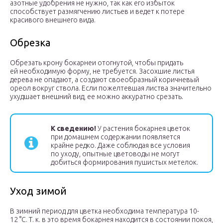
азотные удобрения не нужно, так как его избыток
способствует размягчению листьев и ведет к потере
красивого внешнего вида.
Обрезка
Обрезать крону бокарнеи отогнутой, чтобы придать
ей необходимую форму, не требуется. Засохшие листья
дерева не опадают, а создают своеобразный коричневый
ореол вокруг ствола. Если пожелтевшая листва значительно
ухудшает внешний вид, ее можно аккуратно срезать.
К сведению!
У растения бокарнея цветок
при домашнем содержании появляется
крайне редко. Даже соблюдая все условия
по уходу, опытные цветоводы не могут
добиться формирования пушистых метелок.
Уход зимой
В зимний период для цветка необходима температура 10-
12 °С. Т. к. в это время бокарнея находится в состоянии покоя,