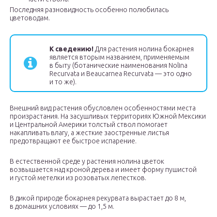
Последняя разновидность особенно полюбилась
цветоводам.
К сведению!
Для растения нолина бокарнея
является вторым названием, применяемым
в быту (ботанические наименования Nolina
Recurvatа и Beaucarnea Recurvatа — это одно
и то же).
Внешний вид растения обусловлен особенностями места
произрастания. На засушливых территориях Южной Мексики
и Центральной Америки толстый ствол помогает
накапливать влагу, а жесткие заостренные листья
предотвращают ее быстрое испарение.
В естественной среде у растения нолина цветок
возвышается над кроной дерева и имеет форму пушистой
и густой метелки из розоватых лепестков.
В дикой природе бокарнея рекурвата вырастает до 8 м,
в домашних условиях — до 1,5 м.