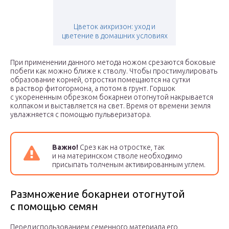
Цветок аихризон: уход и
цветение в домашних условиях
При применении данного метода ножом срезаются боковые
побеги как можно ближе к стволу. Чтобы простимулировать
образование корней, отростки помещаются на сутки
в раствор фитогормона, а потом в грунт. Горшок
с укорененным обрезком бокарнеи отогнутой накрывается
колпаком и выставляется на свет. Время от времени земля
увлажняется с помощью пульверизатора.
Важно!
Срез как на отростке, так
и на материнском стволе необходимо
присыпать толченым активированным углем.
Размножение бокарнеи отогнутой
с помощью семян
Перед использованием семенного материала его