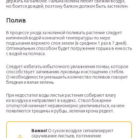
держать на балконе. Пальма нолина любит свежий воздух,
но боится дождей, поэтому балкон должен быть застеклен.
Полив
В процессе ухода за нолиной поливать растение следует
кипяченой водой комнатной температуры по мере
подсыхания верхнего слоя земли (в среднем 1 раз в 7 дней).
Оптимальным способом будет погружение горшка в емкость
с водой на полчаса.
Следует избегать избыточного увлажнения почвы, которое
способствует загниванию луковицы и истощению стебля.
О необходимости уменьшить количество поливов говорит
бледная и вялая зелень.
При недостатке воды листья растения собирают влагу
из воздуха и направляют в каудекс. Ствол бокарнеи
отогнутой начинает неравномерно увеличиваться, на нем
появляются трещины и рубцы, зеленая крона редеет.
Важно!
О сухом воздухе сигнализируют
скручивание листьев, потемнение