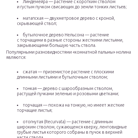
Линдемейра — растение с коротким стволом
и густым пучком свисающих до земли тонких листьев;
матапская — двухметровое дерево с кроной,
скрывающей ствол;
бутылочное дерево Нельсона — растение
с торчащими в разные стороны жесткими листьями,
закрывающими большую часть ствола.
Популярными разновидностями «комнатной пальмы» нолина
являются:
сжатая — приземистое растение с плоскими
длинными листьями и бутылочным стволом;
тонкая — дерево с шарообразным стволом,
растущей пучками зеленью и розовыми цветками;
торчащая — похожа на тонкую, но имеет жесткие
торчащие листья;
отогнутая (Recurvata) — растение с длинным
широким стволом, сужающемся кверху, лентовидные
грубые листья которого собраны в пучок в верхней
части ствола.