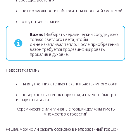
пересадке растения;
нет возможности наблюдать за корневой системой;
отсутствие аэрации.
Важно!
Выбирать керамический сосуд нужно
только светлого цвета, чтобы
он не накапливал тепло. После приобретения
вазон требуется продезинфицировать,
прокалив в духовке.
Недостатки глины:
на внутренних стенках накапливается много соли;
поверхность стенок пористая, из-за чего быстро
испаряется влага.
Керамические или глиняные горшки должны иметь
множество отверстий
Решая, можно ли сажать орхидею в непрозрачный горшок,