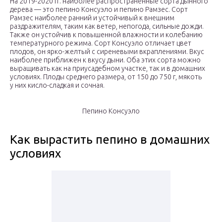
На 2019-2020 гг. наиболее распространенные сорта дынного
дерева — это пепино Консуэло и пепино Рамзес. Сорт
Рамзес наиболее ранний и устойчивый к внешним
раздражителям, таким как ветер, непогода, сильные дожди.
Также он устойчив к повышенной влажности и колебанию
температурного режима. Сорт Консуэло отличает цвет
плодов, он ярко-желтый с сиреневыми вкраплениями. Вкус
наиболее приближен к вкусу дыни. Оба этих сорта можно
выращивать как на приусадебном участке, так и в домашних
условиях. Плоды среднего размера, от 150 до 750 г, мякоть
у них кисло-сладкая и сочная.
Пепино Консуэло
Как вырастить пепино в домашних
условиях