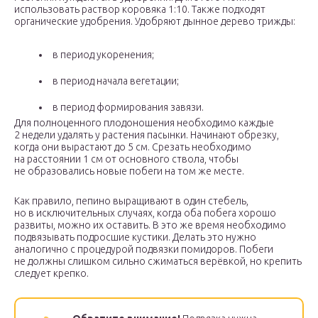
использовать раствор коровяка 1:10. Также подходят
органические удобрения. Удобряют дынное дерево трижды:
в период укоренения;
в период начала вегетации;
в период формирования завязи.
Для полноценного плодоношения необходимо каждые
2 недели удалять у растения пасынки. Начинают обрезку,
когда они вырастают до 5 см. Срезать необходимо
на расстоянии 1 см от основного ствола, чтобы
не образовались новые побеги на том же месте.
Как правило, пепино выращивают в один стебель,
но в исключительных случаях, когда оба побега хорошо
развиты, можно их оставить. В это же время необходимо
подвязывать подросшие кустики. Делать это нужно
аналогично с процедурой подвязки помидоров. Побеги
не должны слишком сильно сжиматься верёвкой, но крепить
следует крепко.