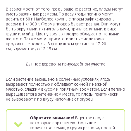
В зависимости от того, где выращено растение, плоды могут
иметь различные размеры. По весу ягоды пепино могут
весить от 60 г. Наиболее крупные плоды зафиксированы
весом в 1 кг 300 г. Форма плодов бывает разная. Они могут
быть округлыми, пятиугольными, приплюснутыми, в виде
груши или яйца. Цвет у зрелых плодов обладает оттенками
желтого. Также могут присутствовать фиолетовые
продольные полосы. В длину ягоды достигают 17-20
см, в диаметре до 12-15 см.
Дынное дерево на приусадебном участке
Если растение выращено в солнечных условиях, ягоды
вызревают полностью и обладают сочной и нежной
мякотью, сладким вкусом и приятным ароматом. Если пепино
выращивается в затененном месте, то плоды практически
не вызревают и по вкусу напоминают огурец.
Обратите внимание!
В центре плода
некоторые сорта имеют большое
количество семян, у других разновидностей