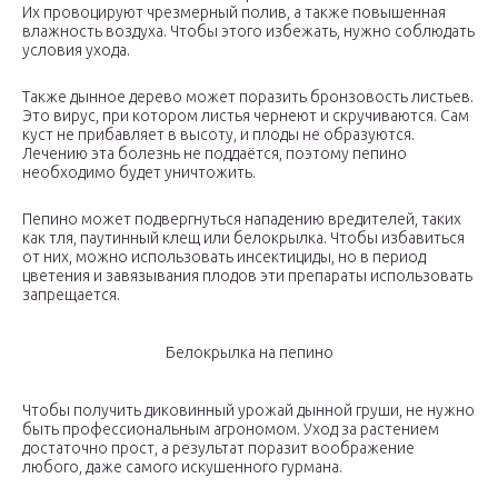
Их провоцируют чрезмерный полив, а также повышенная
влажность воздуха. Чтобы этого избежать, нужно соблюдать
условия ухода.
Также дынное дерево может поразить бронзовость листьев.
Это вирус, при котором листья чернеют и скручиваются. Сам
куст не прибавляет в высоту, и плоды не образуются.
Лечению эта болезнь не поддаётся, поэтому пепино
необходимо будет уничтожить.
Пепино может подвергнуться нападению вредителей, таких
как тля, паутинный клещ или белокрылка. Чтобы избавиться
от них, можно использовать инсектициды, но в период
цветения и завязывания плодов эти препараты использовать
запрещается.
Белокрылка на пепино
Чтобы получить диковинный урожай дынной груши, не нужно
быть профессиональным агрономом. Уход за растением
достаточно прост, а результат поразит воображение
любого, даже самого искушенного гурмана.