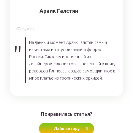
Aрaик Гaлcтян
Флорист
На данный момент Араик Галстян самый
известный и титулованный и флорист
России. Также единственный из
дизайнеров-флористов, занесённый в книгу
рекордов Гиннесса, создав самое длинное в
мире платье из тропических орхидей.
Понравилась статья?
5
Лайк автору