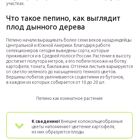
участках.
Что такое пепино, как выглядит
плод дынного дерева
Пепино начали выращивать более семи веков назад индейцы
Центральной и Южной Америки. Благодаря работе
селекционеров сегодня выведены сорта, которые
приживаются и в Средней полосе России. Растение в высоту
достигает полутора метров, а его побеги похожи на ботву
картофеля, томата, баклажана. Оттенки листьев варьируются
от светло-зеленого до насыщенного темного цветов.
Вершины побегов увенчиваются соцветиями из бутонов,
в каждом из которых собирается от 10 до 20 шт.
Пепино как комнатное растение
К сведению!
Внешне колокольцеобразные
цветы напоминают цветение картофеля,
из них образуются плоды.