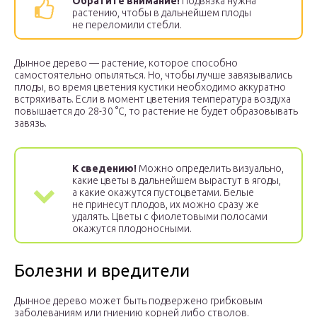
Обратите внимание!
Подвязка нужна
растению, чтобы в дальнейшем плоды
не переломили стебли.
Дынное дерево — растение, которое способно
самостоятельно опыляться. Но, чтобы лучше завязывались
плоды, во время цветения кустики необходимо аккуратно
встряхивать. Если в момент цветения температура воздуха
повышается до 28-30 °С, то растение не будет образовывать
завязь.
К сведению!
Можно определить визуально,
какие цветы в дальнейшем вырастут в ягоды,
а какие окажутся пустоцветами. Белые
не принесут плодов, их можно сразу же
удалять. Цветы с фиолетовыми полосами
окажутся плодоносными.
Болезни и вредители
Дынное дерево может быть подвержено грибковым
заболеваниям или гниению корней либо стволов.