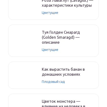
Роза Лаваглут (Lavaglut) —
характеристики культуры
Цветущие
Туя Голден Смарагд
(Golden Smaragd) —
описание
Цветущие
Как вырастить банан в
домашних условиях
Плодовый сад
Цветок монстера —
влияние на человека в