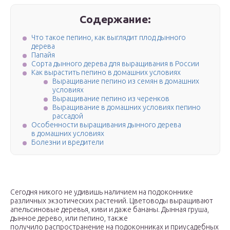
Содержание:
Что такое пепино, как выглядит плод дынного
дерева
Папайя
Сорта дынного дерева для выращивания в России
Как вырастить пепино в домашних условиях
Выращивание пепино из семян в домашних
условиях
Выращивание пепино из черенков
Выращивание в домашних условиях пепино
рассадой
Особенности выращивания дынного дерева
в домашних условиях
Болезни и вредители
Сегодня никого не удивишь наличием на подоконнике
различных экзотических растений. Цветоводы выращивают
апельсиновые деревья, киви и даже бананы. Дынная груша,
дынное дерево, или пепино, также
получило распространение на подоконниках и приусадебных