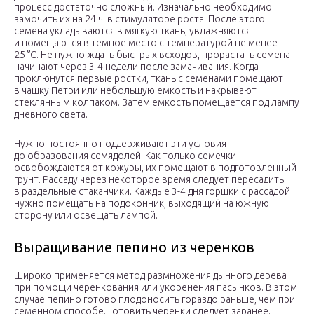
процесс достаточно сложный. Изначально необходимо
замочить их на 24 ч. в стимуляторе роста. После этого
семена укладываются в мягкую ткань, увлажняются
и помещаются в темное место с температурой не менее
25 °С. Не нужно ждать быстрых всходов, прорастать семена
начинают через 3-4 недели после замачивания. Когда
проклюнутся первые ростки, ткань с семенами помещают
в чашку Петри или небольшую емкость и накрывают
стеклянным колпаком. Затем емкость помещается под лампу
дневного света.
Нужно постоянно поддерживают эти условия
до образования семядолей. Как только семечки
освобождаются от кожуры, их помещают в подготовленный
грунт. Рассаду через некоторое время следует пересадить
в раздельные стаканчики. Каждые 3-4 дня горшки с рассадой
нужно помещать на подоконник, выходящий на южную
сторону или освещать лампой.
Выращивание пепино из черенков
Широко применяется метод размножения дынного дерева
при помощи черенкования или укоренения пасынков. В этом
случае пепино готово плодоносить гораздо раньше, чем при
семенном способе. Готовить черенки следует заранее.