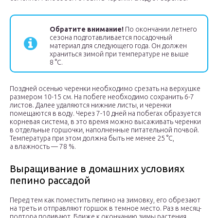
Обратите внимание!
По окончании летнего
сезона подготавливается посадочный
материал для следующего года. Он должен
храниться зимой при температуре не выше
8 °С.
Поздней осенью черенки необходимо срезать на верхушке
размером 10-15 см. На побеге необходимо сохранить 6-7
листов. Далее удаляются нижние листы, и черенки
помещаются в воду. Через 7-10 дней на побегах образуется
корневая система, в это время можно высаживать черенки
в отдельные горшочки, наполненные питательной почвой.
Температура при этом должна быть не менее 25 °С,
а влажность — 78 %.
Выращивание в домашних условиях
пепино рассадой
Перед тем как поместить пепино на зимовку, его обрезают
на треть и отправляют горшок в темное место. Раз в месяц-
полтора поливают. Ближе к окончанию зимы растения