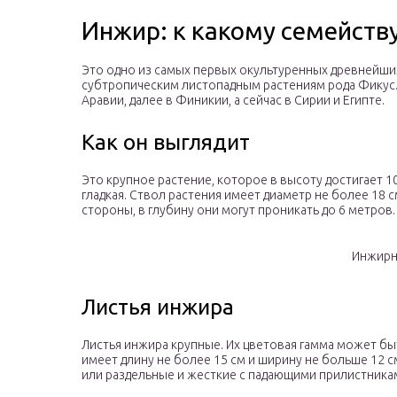
Инжир: к какому семейств
Это одно из самых первых окультуренных древнейших
субтропическим листопадным растениям рода Фикус.
Аравии, далее в Финикии, а сейчас в Сирии и Египте.
Как он выглядит
Это крупное растение, которое в высоту достигает 1
гладкая. Ствол растения имеет диаметр не более 18 с
стороны, в глубину они могут проникать до 6 метров.
Инжирн
Листья инжира
Листья инжира крупные. Их цветовая гамма может быт
имеет длину не более 15 см и ширину не больше 12 с
или раздельные и жесткие с падающими прилистникам