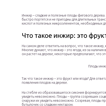
Инжир – сладкие и полезные плоды фигового дерева. 
быстро портятся и не пригодны для длительных тра
кислот и полезных микроэлементов, необходимых дл
Что такое инжир: это фрук
На самом деле ответить на вопрос, что такое инжир, 
Многие думают, что инжир – это ягода, из-за наличия 
он растет на дереве, некоторые предполагают, что эт
Плоды инж
Так что такое инжир – это фрукт или ягода? Для отве
появления плодов на дереве.
На стебле из образовавшегося сикония формируется 
увидеть невозможно. Плоды – группа созревших соц
снаружи их увидеть невозможно. Созревая, плоды 
бутылочек со сладким нектаром.