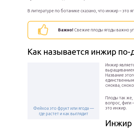
В литературе по ботанике сказано, что инжир – это я
Важно!
Свежие плоды ягоды важно упо
Как называется инжир по-
Инжир являетс
выращиванием 
Название этог
единственным.
смоква, смоко
Плоды так же, 
вопрос, фиги 
это инжир.
Фейхоа это фрукт или ягода —
где растет и как выглядит
Инжир