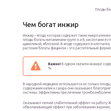
Плоды бе
Чем богат инжир
Инжир – ягода, которая содержит такие микроэлементы
плоды богаты витаминами групп А и В, кислотами ес
щавелевой, яблочной. В ягоде содержится клетчатка
растения богаты фицином – это растительный ферме
Важно!
В одном свежем инжире содер
%.
В народной медицине используются не только плоды, 
содержания калия и сахара они оказывают благоприя
системы. Эффективны при лечении тромбоэмболиче
Оказывают легкий слабительный эффект на работу Ж
обволакивающий эффект при заболеваниях верхних д