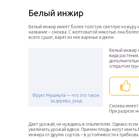
Белый инжир
Белый инжир имеет более толстую светлую кожуру и 
название – смоква. С желтоватой мякотью она более
всего сушат, варят из нее варенье и джем.
Белый инжир я
вида растения
дополнительно
открытом грун
Фрукт Мушмула — что это такое
за дерево, уход
Смоква имеет 
При разрезе 
Дает урожай, не нуждаясь в опылителях. Однако если
увеличить урожай вдвое. Причем плоды могут иметь 
инжира от других сортов – в устойчивости к грибко