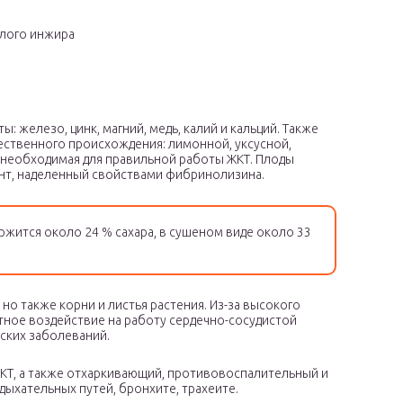
лого инжира
: железо, цинк, магний, медь, калий и кальций. Также
тественного происхождения: лимонной, уксусной,
, необходимая для правильной работы ЖКТ. Плоды
нт, наделенный свойствами фибринолизина.
жится около 24 % сахара, в сушеном виде около 33
но также корни и листья растения. Из-за высокого
тное воздействие на работу сердечно-сосудистой
ских заболеваний.
КТ, а также отхаркивающий, противовоспалительный и
ыхательных путей, бронхите, трахеите.