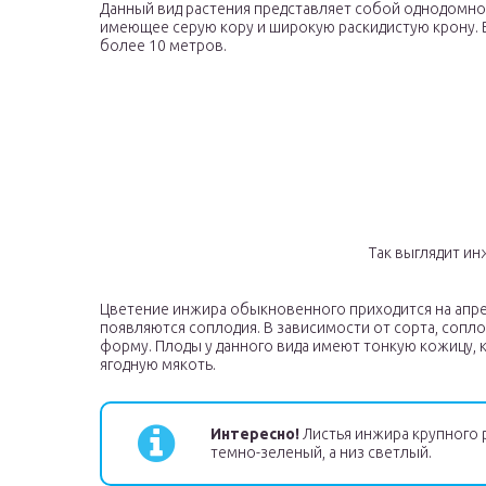
Данный вид растения представляет собой однодомно
имеющее серую кору и широкую раскидистую крону. 
более 10 метров.
Так выглядит и
Цветение инжира обыкновенного приходится на апре
появляются соплодия. В зависимости от сорта, сопл
форму. Плоды у данного вида имеют тонкую кожицу, 
ягодную мякоть.
Интересно!
Листья инжира крупного р
темно-зеленый, а низ светлый.