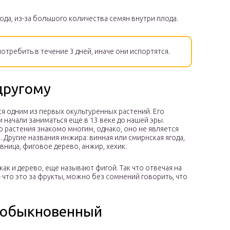
года, из-за большого количества семян внутри плода.
требить в течение 3 дней, иначе они испортятся.
другому
я одним из первых окультуренных растений. Его
начали заниматься еще в 13 веке до нашей эры.
о растения знакомо многим, однако, оно не является
 Другие названия инжира: винная или смирнская ягода,
вница, фиговое дерево, анжир, хехик.
как и дерево, еще называют фигой. Так что отвечая на
– что это за фрукты, можно без сомнений говорить, что
 обыкновенный