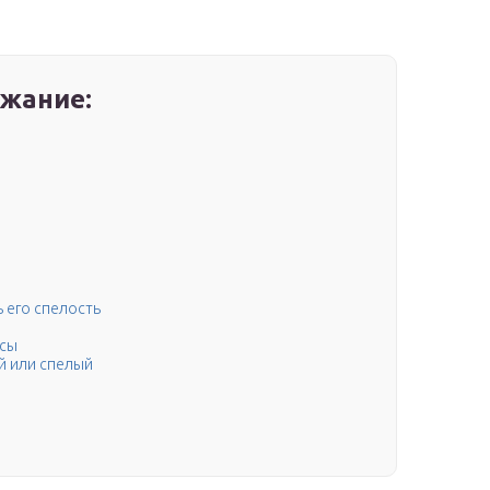
жание:
ь его спелость
и
осы
й или спелый