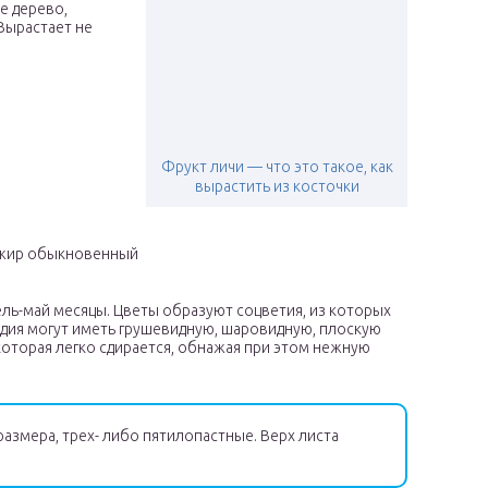
е дерево,
Вырастает не
Фрукт личи — что это такое, как
вырастить из косточки
нжир обыкновенный
ль-май месяцы. Цветы образуют соцветия, из которых
одия могут иметь грушевидную, шаровидную, плоскую
которая легко сдирается, обнажая при этом нежную
азмера, трех- либо пятилопастные. Верх листа