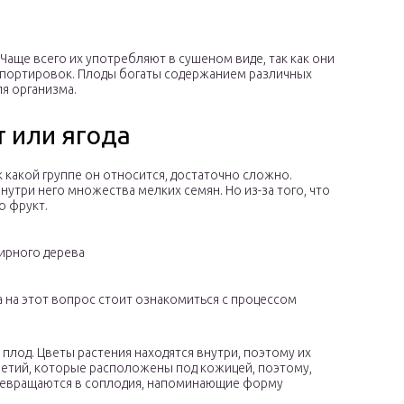
Чаще всего их употребляют в сушеном виде, так как они
нспортировок. Плоды богаты содержанием различных
я организма.
т или ягода
к какой группе он относится, достаточно сложно.
внутри него множества мелких семян. Но из-за того, что
о фрукт.
ирного дерева
та на этот вопрос стоит ознакомиться с процессом
плод. Цветы растения находятся внутри, поэтому их
ветий, которые расположены под кожицей, поэтому,
превращаются в соплодия, напоминающие форму