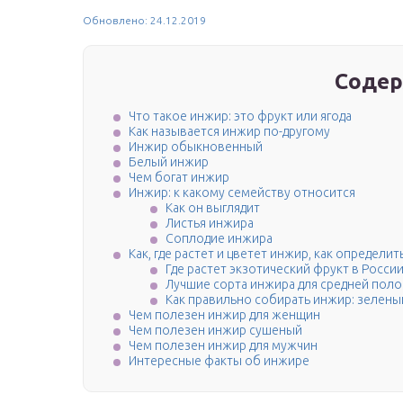
Обновлено: 24.12.2019
Содер
Что такое инжир: это фрукт или ягода
Как называется инжир по-другому
Инжир обыкновенный
Белый инжир
Чем богат инжир
Инжир: к какому семейству относится
Как он выглядит
Листья инжира
Соплодие инжира
Как, где растет и цветет инжир, как определит
Где растет экзотический фрукт в Росси
Лучшие сорта инжира для средней пол
Как правильно собирать инжир: зелены
Чем полезен инжир для женщин
Чем полезен инжир сушеный
Чем полезен инжир для мужчин
Интересные факты об инжире