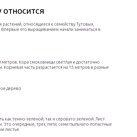
у относится
 растений, относящееся к семейству Тутовых,
 Впервые его выращиванием начали заниматься в
0 метров. Кора смоковницы светлая и достаточно
м. Корневая часть разрастается на 15 метров в разные
ое дерево
ь как темно-зеленой, так и серовато-зеленой. Лист
м. Это очередные, трех, пяти, семи пыльчато-лопастные
и листья.