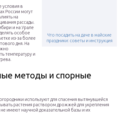
 условия в
ах России могут
лиять на
ивания рассады.
ибири и на Урале
делять особое
Что посадить на даче в майские
етке из-за более
праздники: советы и инструкция
тового дня. На
ажно
ть температуру и
грева.
ые методы и спорные
огородники используют для спасения вытянувшейся
тывать растения раствором дрожжей для укрепления
 не имеют научной доказательной базы и их