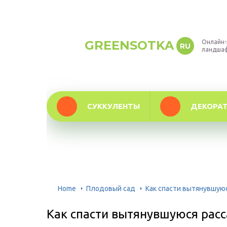
GREENSOTKA
Онлайн-
RU
ландша
СУККУЛЕНТЫ
ДЕКОРА
Home
Плодовый сад
Как спасти вытянувшуюс
Как спасти вытянувшуюся расс