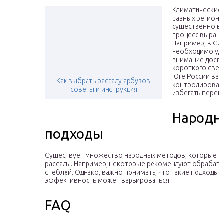
Климатические
разных регион
существенно в
процесс выращ
Например, в С
необходимо у
внимание досв
короткого све
Юге России в
Как выбрать рассаду арбузов:
контролирова
советы и инструкция
избегать пере
Народн
подходы
Существует множество народных методов, которые 
рассады. Например, некоторые рекомендуют обраба
стеблей. Однако, важно понимать, что такие подходы
эффективность может варьироваться.
FAQ