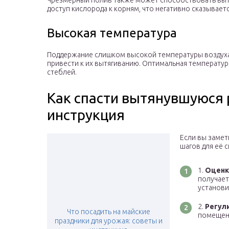
Чрезмерный полив также может способствовать вытя
доступ кислорода к корням, что негативно сказываетс
Высокая температура
Поддержание слишком высокой температуры воздуха
привести к их вытягиванию. Оптимальная температу
стеблей.
Как спасти вытянувшуюся 
инструкция
Если вы замет
шагов для её 
Оценк
получает
установи
Регул
Что посадить на майские
помещени
праздники для урожая: советы и