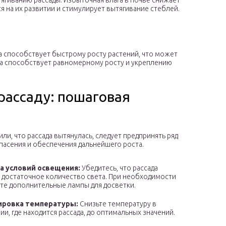
гиванию рассады. Избыточная влага в почве снижает
я на их развитии и стимулирует вытягивание стеблей.
 способствует быстрому росту растений, что может
ра способствует равномерному росту и укреплению
рассаду: пошаговая
или, что рассада вытянулась, следует предпринять ряд
спасения и обеспечения дальнейшего роста.
а условий освещения:
Убедитесь, что рассада
 достаточное количество света. При необходимости
те дополнительные лампы для досветки.
ировка температуры:
Снизьте температуру в
и, где находится рассада, до оптимальных значений.