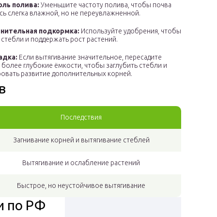
оль полива:
Уменьшите частоту полива, чтобы почва
сь слегка влажной, но не переувлажненной.
нительная подкормка:
Используйте удобрения, чтобы
 стебли и поддержать рост растений.
адка:
Если вытягивание значительное, пересадите
в более глубокие ёмкости, чтобы заглубить стебли и
овать развитие дополнительных корней.
в
Последствия
Загнивание корней и вытягивание стеблей
Вытягивание и ослабление растений
Быстрое, но неустойчивое вытягивание
и по РФ