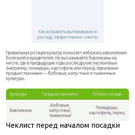
Как исправить вытянувшуюся
рассаду: эффективные советы
Правильная ротация культур помогает избежать накопления
болезней и вредителей. Не высаживайте баклажаны на
месте, где в предыдущие годы росли другие пасленовые
(например, помидоры, картофель или перец). Идеальные
предшественники — бобовые, капустные и тыквенные
культуры.
Культура
Предшественники
Плохие соседи
Бобовые,
Помидоры,
Баклажаны
капустные,
картофель, перец
тыквенные
Чеклист перед началом посадки