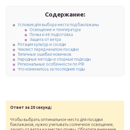
Содержание:
Условия для выбора места под баклажаны
Освещение и температура
Почва и её подготовка
Защита от ветра
Ротация культур и соседи
Чеклист перед началом посадки
Типичные ошибки новичков
Народные методы и спорные подходы
Региональные особенности по РФ
Что изменилось за последние годы
Ответ за 20 секунд:
Чтобы выбрать оптимальное место для посадки
баклажанов, нужно учитывать солнечное освещение,
защиту от ветра и качество почвы. Обратите внимание