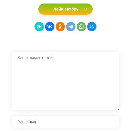
0
Лайк автору