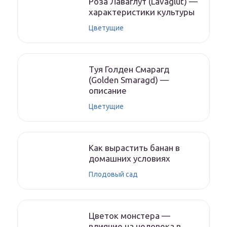
Роза Лаваглут (Lavaglut) —
характеристики культуры
Цветущие
Туя Голден Смарагд
(Golden Smaragd) —
описание
Цветущие
Как вырастить банан в
домашних условиях
Плодовый сад
Цветок монстера —
влияние на человека в