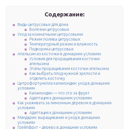
Содержание:
Виды цитрусовых для дома
Болезни цитрусовых
Уход за комнатными цитрусовыми
Режим полива цитрусовых
Температурный режим и влажность
Подкормка цитрусовых
Апельсин из косточки в домашних условиях
Условия для проращивания косточки
апельсина
Этапы проращивания косточки апельсина
Как выбрать плод нужной зрелости и
отделить косточку
Цитрофортунелла каламондин: уход в домашних
условиях
Каламондин — что это за фрукт
Адаптация к домашним условиям
Как ухаживать за лимонным деревом в домашних
условиях
Адаптация к домашним условиям
Мандарин: выращивание и уход в домашних
условиях
Грейпфрут – дерево в домашних условиях