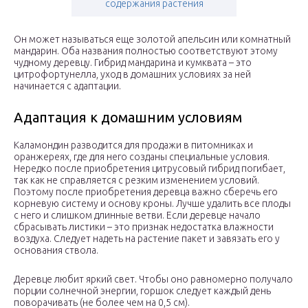
содержания растения
Он может называться еще золотой апельсин или комнатный
мандарин. Оба названия полностью соответствуют этому
чудному деревцу. Гибрид мандарина и кумквата – это
цитрофортунелла, уход в домашних условиях за ней
начинается с адаптации.
Адаптация к домашним условиям
Каламондин разводится для продажи в питомниках и
оранжереях, где для него созданы специальные условия.
Нередко после приобретения цитрусовый гибрид погибает,
так как не справляется с резким изменением условий.
Поэтому после приобретения деревца важно сберечь его
корневую систему и основу кроны. Лучше удалить все плоды
с него и слишком длинные ветви. Если деревце начало
сбрасывать листики – это признак недостатка влажности
воздуха. Следует надеть на растение пакет и завязать его у
основания ствола.
Деревце любит яркий свет. Чтобы оно равномерно получало
порции солнечной энергии, горшок следует каждый день
поворачивать (не более чем на 0,5 см).