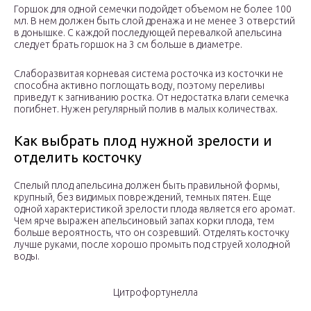
Горшок для одной семечки подойдет объемом не более 100
мл. В нем должен быть слой дренажа и не менее 3 отверстий
в донышке. С каждой последующей перевалкой апельсина
следует брать горшок на 3 см больше в диаметре.
Слаборазвитая корневая система росточка из косточки не
способна активно поглощать воду, поэтому переливы
приведут к загниванию ростка. От недостатка влаги семечка
погибнет. Нужен регулярный полив в малых количествах.
Как выбрать плод нужной зрелости и
отделить косточку
Спелый плод апельсина должен быть правильной формы,
крупный, без видимых повреждений, темных пятен. Еще
одной характеристикой зрелости плода является его аромат.
Чем ярче выражен апельсиновый запах корки плода, тем
больше вероятность, что он созревший. Отделять косточку
лучше руками, после хорошо промыть под струей холодной
воды.
Цитрофортунелла