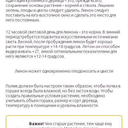
Адаптация купленного деревца – это, прежде всего,
сохранение основы растения – корней и ствола. Лишнюю
зелень, плоды и цветы следует удалить. Лимон следует
поставить на юго-восточное окно и сделать это место для
него постоянным.
12 часовой световой день для лимона – это норма. В зимний
период требуется подсветка искусственными источниками
света. Весной, после пробуждения лимон будет хорошо
расти при температуре +14-18 градусов. Летом он способен
выдерживать +27, зимой оптимальными показателями для
него являются +12-14 градусов.
Лимон может одновременно плодоносить и цвести
Полив должен быть настроен таким образом, чтобы почва в
горшке всегда была влажной, но без застоя воды. Чтобы
создать правильные условия растению, необходимо
учитывать объем горшка, размер и сорт деревца,
температуру в помещении и уровень влажности.
Важно!
Чем старше растение, тем чаще ему