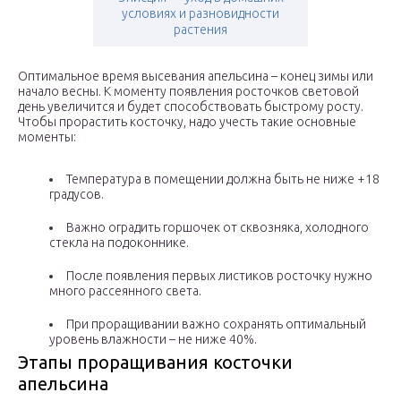
условиях и разновидности
растения
Оптимальное время высевания апельсина – конец зимы или
начало весны. К моменту появления росточков световой
день увеличится и будет способствовать быстрому росту.
Чтобы прорастить косточку, надо учесть такие основные
моменты:
Температура в помещении должна быть не ниже +18
градусов.
Важно оградить горшочек от сквозняка, холодного
стекла на подоконнике.
После появления первых листиков росточку нужно
много рассеянного света.
При проращивании важно сохранять оптимальный
уровень влажности – не ниже 40%.
Этапы проращивания косточки
апельсина