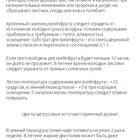
Грейпфрутовое деревцо чувствительное и капризное, при
незначительных изменениях или прорехах в уходе, но
сбрасывает листики, плоды или вовсе погибает.
Купленный саженец грейпфрута следует оградить от
источников холода и сухого воздуха. Условия содержания
приблизить к требуемым – тепло, влажность и
освещение. Субстрат для грейпфрута – это смесь дерновой
земли с песком и перегноем в соотношении 2:1:1.
Если световой день для грейпфрута будет меньше 12 часов,
он долго не проживет. В летнее время молодые листики
следует укрывать от прямых солнечных лучей.
Летом температура содержания для грейпфрута – +25
градусов, в зимний период покоя – +5-6 при хорошем
освещении. С началом весны температуру следует плавно
повышать.
Цветы цитрусовых источают приятный аромат
В зимний период растение надо поливать не реже 2 раз в
неделю. В летние жаркие дни полив может быть даже