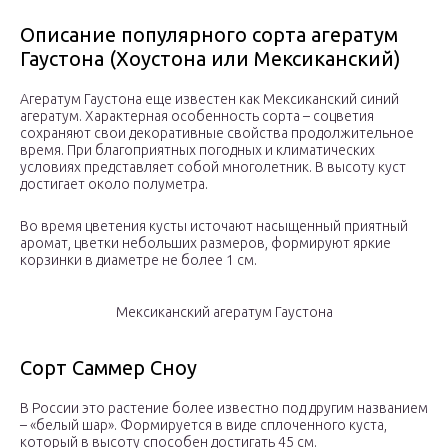
Описание популярного сорта агератум
Гаустона (Хоустона или Мексиканский)
Агератум Гаустона еще известен как Мексиканский синий
агератум. Характерная особенность сорта – соцветия
сохраняют свои декоративные свойства продолжительное
время. При благоприятных погодных и климатических
условиях представляет собой многолетник. В высоту куст
достигает около полуметра.
Во время цветения кусты источают насыщенный приятный
аромат, цветки небольших размеров, формируют яркие
корзинки в диаметре не более 1 см.
Мексиканский агератум Гаустона
Сорт Саммер Сноу
В России это растение более известно под другим названием
– «белый шар». Формируется в виде сплоченного куста,
который в высоту способен достигать 45 см.