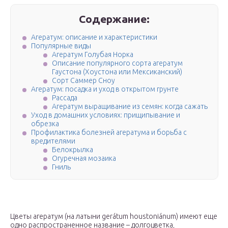
Содержание:
Агератум: описание и характеристики
Популярные виды
Агератум Голубая Норка
Описание популярного сорта агератум
Гаустона (Хоустона или Мексиканский)
Сорт Саммер Сноу
Агератум: посадка и уход в открытом грунте
Рассада
Агератум выращивание из семян: когда сажать
Уход в домашних условиях: прищипывание и
обрезка
Профилактика болезней агератума и борьба с
вредителями
Белокрылка
Огуречная мозаика
Гниль
Цветы агератум (на латыни gerátum houstoniánum) имеют еще
одно распространенное название – долгоцветка,