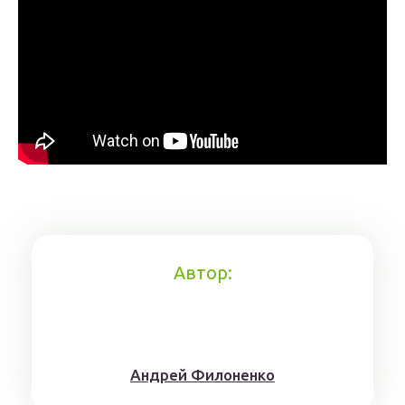
Автор:
Aндрeй Филoнeнкo