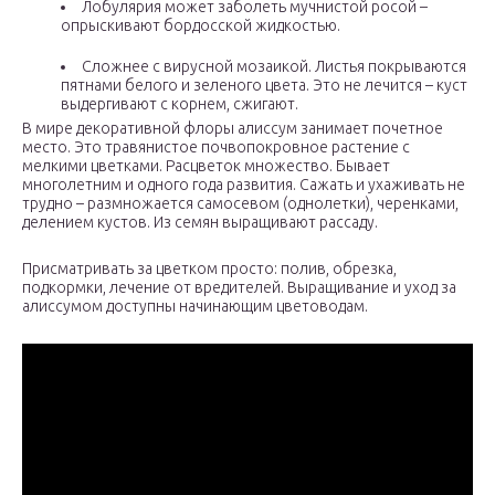
Лобулярия может заболеть мучнистой росой –
опрыскивают бордосской жидкостью.
Сложнее с вирусной мозаикой. Листья покрываются
пятнами белого и зеленого цвета. Это не лечится – куст
выдергивают с корнем, сжигают.
В мире декоративной флоры алиссум занимает почетное
место. Это травянистое почвопокровное растение с
мелкими цветками. Расцветок множество. Бывает
многолетним и одного года развития. Сажать и ухаживать не
трудно – размножается самосевом (однолетки), черенками,
делением кустов. Из семян выращивают рассаду.
Присматривать за цветком просто: полив, обрезка,
подкормки, лечение от вредителей. Выращивание и уход за
алиссумом доступны начинающим цветоводам.