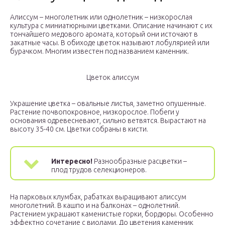
Алиссум – многолетник или однолетник – низкорослая
культура с миниатюрными цветками. Описание начинают с их
тончайшего медового аромата, который они источают в
закатные часы. В обиходе цветок называют лобулярией или
бурачком. Многим известен под названием каменник.
Цветок алиссум
Украшение цветка – овальные листья, заметно опушенные.
Растение почвопокровное, низкорослое. Побеги у
основания одревесневают, сильно ветвятся. Вырастают на
высоту 35-40 см. Цветки собраны в кисти.
Интересно!
Разнообразные расцветки –
плод трудов селекционеров.
На парковых клумбах, рабатках выращивают алиссум
многолетний. В кашпо и на балконах – однолетний.
Растением украшают каменистые горки, бордюры. Особенно
эффектно сочетание с виолами. До цветения каменник