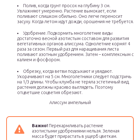
Полив, когда грунт просох на глубину 3 см.
Увлажняют умеренно. Растение вымокает, если
поливают слишком обильно. Оно легче переносит
засуху. Когда летом идут дожди, орошения не требуется.
Удобрение. Подкормить многолетние виды
достаточно весной азотистым составом для развития
вегетативных органов алиссума. Однолетние кормят 4
раза за сезон. Первый раз для наращивания листа
поливают азотным удобрением. Затем – комплексным с
калием и фосфором.
Обрезку, когда ветви подсыхают и увядают.
Укорачивают на 5 см. Многолетники следует подстричь
на 1/3 длины. Чтобы клумба не теряла эстетичный вид,
растения должны красиво выглядеть. Поэтому
отцветшие соцветия обрезают.
Алиссум ампельный
Важно!
Перекармливать растение
азотистыми удобрениями нельзя. Зеленая
масса будет прирастать в ущерб цветкам.