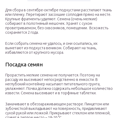
Для сбора в сентябре-октябре под кустами расстилают ткань
или пленку. Перетирают засохшие соплодия прямо на месте.
Крупные фрагменты удаляют. Семена (очень мелкие)
собирают в полотняный мешочек. Хранят с сухом
проветриваемом, без сквозняков, помещении. Всхожесть
сохраняется 2 года.
Если собрать семена не удалось, и они осыпались, их
выметают из-под куста веником. Собирают на ткань,
избавляются от крупного мусора.
Посадка семян
Прорастить мелкие семена не получается. Поэтому на
рассаду их высеивают непосредственно в емкости. В
неглубокий контейнер насыпают питательного грунта,
увлажняют. Почва должна содержать небольшое количество
извести. Семена высеивают и в торфяные таблетки.
Замачивают в обеззараживающем растворе. Пинцетом или
зубочисткой выкладывают на поверхность, придавливают
сухой рукой или ложкой. Прикрывают стеклом или пленкой,
ставят в теплое место – 18-20 °С.