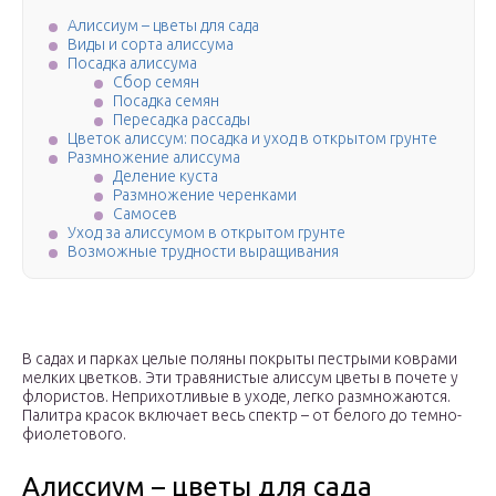
Алиссиум – цветы для сада
Виды и сорта алиссума
Посадка алиссума
Сбор семян
Посадка семян
Пересадка рассады
Цветок алиссум: посадка и уход в открытом грунте
Размножение алиссума
Деление куста
Размножение черенками
Самосев
Уход за алиссумом в открытом грунте
Возможные трудности выращивания
В садах и парках целые поляны покрыты пестрыми коврами
мелких цветков. Эти травянистые алиссум цветы в почете у
флористов. Неприхотливые в уходе, легко размножаются.
Палитра красок включает весь спектр – от белого до темно-
фиолетового.
Алиссиум – цветы для сада