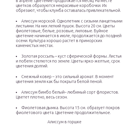
в апреле. Цветение продолжается месяц. На месте
цветков образуются некрасивые коробочки. Их
обрезают, чтобы клумба оставалась привлекательной.
Алиссум морской. Однолетник с сизыми ланцетными
листьями. На них легкий пушок. Высота 20 см. Цветы
фиолетовые, белые, розовые, лиловые. Буйное
цветение начинается в июле, продолжается до поздней
осени. Культура хорошо растет в приморских
каменистых местах.
Золотая россыпь – куст сферической формы. Листья
и побеги стелются по земле. Цветы ярко-желтые, срок
цветения долгий.
Снежный ковер – это сильный аромат. В момент
цветения земля как бы покрыта белой пеной.
Алиссум бимбо белый– любимый сорт флористов.
Цветет плотно, весь сезон.
Фиолетовая дымка. Высота 15 см. образует покров
фиолетового цвета. Цветение продолжительное.
Алиссум в горшке