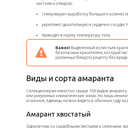
настоев и отваров;
стимулируют выработку большого количеств
укрепляют дыхательную и сердечно-сосудист
приводят в норму температуру тела.
Важно!
Выделенный из листьев красн
безопасным красителем, который час
различных блюд по рецепту без вреда 
Виды и сорта амаранта
Селекционерам известно свыше 100 видов амаранта,
или умеренных климатических зонах. Но лишь немног
и газонов, единицы можно видеть в обычном саду на 
Амарант хвостатый
Однолетник со съедобными листьями и семенами, я