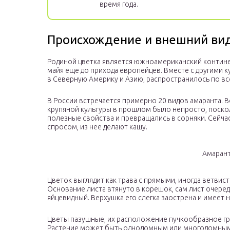
время года.
Происхождение и внешний ви
Родиной цветка является южноамериканский контине
майя еще до прихода европейцев. Вместе с другими 
в Северную Америку и Азию, распространилось по все
В России встречается примерно 20 видов амаранта. 
крупяной культуры в прошлом было непросто, поско
полезные свойства и превращались в сорняки. Сейчас
спросом, из нее делают кашу.
Амаран
Цветок выглядит как трава с прямыми, иногда ветви
Основание листа втянуто в корешок, сам лист очере
яйцевидный. Верхушка его слегка заострена и имеет
Цветы пазушные, их расположение пучкообразное гр
Растение может быть однодомным или многодомным. 