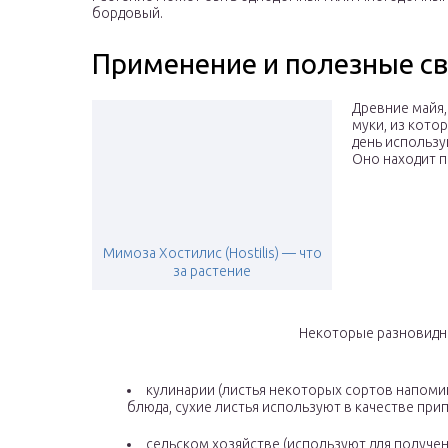
бордовый.
Применение и полезные св
Древние майя,
муки, из кото
день использу
Оно находит п
Мимоза Хостилис (Hostilis) — что
за растение
Некоторые разновидн
кулинарии (листья некоторых сортов напомин
блюда, сухие листья используют в качестве прип
сельском хозяйстве (используют для получен