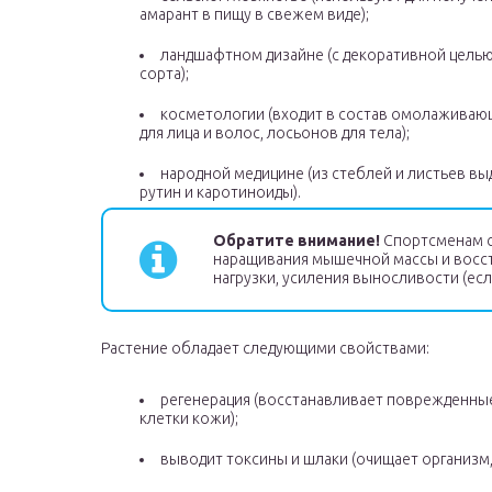
амарант в пищу в свежем виде);
ландшафтном дизайне (с декоративной цель
сорта);
косметологии (входит в состав омолаживаю
для лица и волос, лосьонов для тела);
народной медицине (из стеблей и листьев вы
рутин и каротиноиды).
Обратите внимание!
Спортсменам с
наращивания мышечной массы и восс
нагрузки, усиления выносливости (ес
Растение обладает следующими свойствами:
регенерация (восстанавливает поврежденные
клетки кожи);
выводит токсины и шлаки (очищает организм,