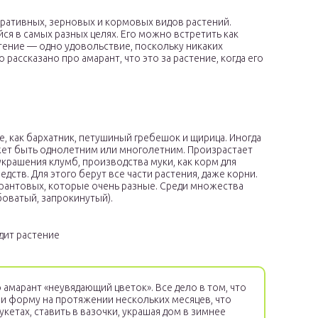
ативных, зерновых и кормовых видов растений.
я в самых разных целях. Его можно встретить как
стение — одно удовольствие, поскольку никаких
рассказано про амарант, что это за растение, когда его
е, как бархатник, петушиный гребешок и щирица. Иногда
ет быть однолетним или многолетним. Произрастает
крашения клумб, производства муки, как корм для
дств. Для этого берут все части растения, даже корни.
арантовых, которые очень разные. Среди множества
боватый, запрокинутый).
дит растение
 амарант «неувядающий цветок». Все дело в том, что
и форму на протяжении нескольких месяцев, что
укетах, ставить в вазочки, украшая дом в зимнее