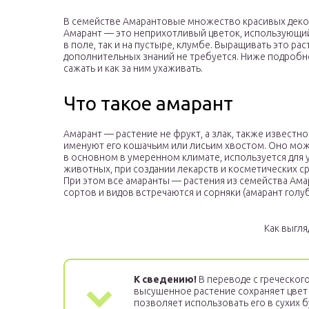
В семействе Амарантовые множество красивых декор
Амарант — это неприхотливый цветок, использующийс
в поле, так и на пустыре, клумбе. Выращивать это ра
дополнительных знаний не требуется. Ниже подробно 
сажать и как за ним ухаживать.
Что такое амарант
Амарант — растение не фрукт, а злак, также известно
именуют его кошачьим или лисьим хвостом. Оно мож
в основном в умеренном климате, используется для у
животных, при создании лекарств и косметических сре
При этом все амаранты — растения из семейства Ам
сортов и видов встречаются и сорняки (амарант голу
Как выгля
К сведению!
В переводе с греческого
высушенное растение сохраняет цвет 
позволяет использовать его в сухих б