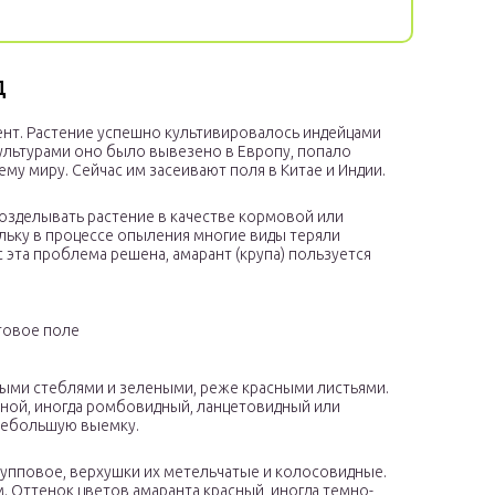
д
нт. Растение успешно культивировалось индейцами
культурами оно было вывезено в Европу, попало
му миру. Сейчас им засеивают поля в Китае и Индии.
Возделывать растение в качестве кормовой или
льку в процессе опыления многие виды теряли
 эта проблема решена, амарант (крупа) пользуется
товое поле
стыми стеблями и зелеными, реже красными листьями.
дной, иногда ромбовидный, ланцетовидный или
 небольшую выемку.
упповое, верхушки их метельчатые и колосовидные.
Оттенок цветов амаранта красный, иногда темно-