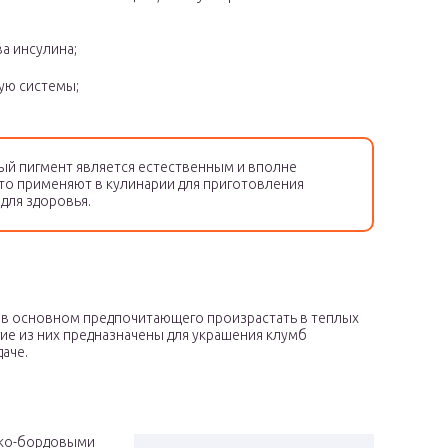
а инсулина;
ую системы;
ый пигмент является естественным и вполне
то применяют в кулинарии для приготовления
для здоровья.
 в основном предпочитающего произрастать в теплых
ие из них предназначены для украшения клумб
даче.
рко-бордовыми