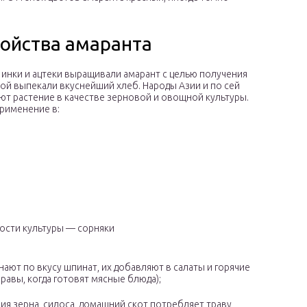
ойства амаранта
 инки и ацтеки выращивали амарант с целью получения
рой выпекали вкуснейший хлеб. Народы Азии и по сей
ют растение в качестве зерновой и овощной культуры.
рименение в:
ости культуры — сорняки
ают по вкусу шпинат, их добавляют в салаты и горячие
равы, когда готовят мясные блюда);
ия зерна, силоса, домашний скот потребляет траву