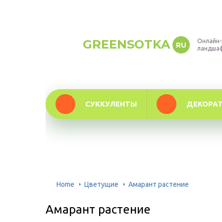
GREENSOTKA
Онлайн-
RU
ландша
СУККУЛЕНТЫ
ДЕКОРА
Home
Цветущие
Амарант растение
Амарант растение