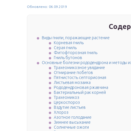
Обновлено: 06.09.2019
Содер
Виды гнили, поражающие растение
Корневая гниль
Серая гниль
Фитофторозная гниль
Гниль бутонов
Основные болезни рододендрона и методы и
Трахеомикозное увядание
Отмирание побегов
Пятнистость септориозная
Листьевая мозаика
Рододендроновая ржавчина
Бактериальный рак корней
Трахеомикоз
Церкоспороз
Вздутие листьев
Хлороз
Азотное голодание
Зимнее высыхание
Солнечные ожоги