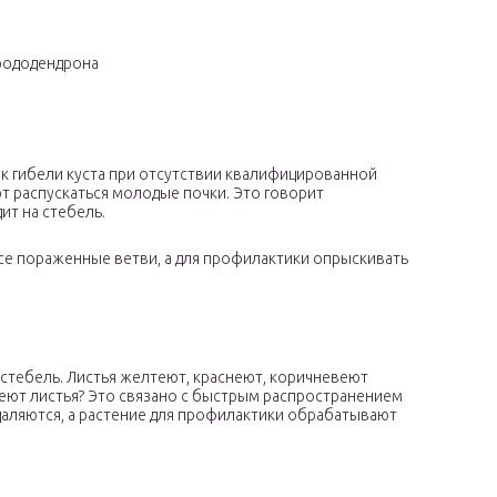
рододендрона
к гибели куста при отсутствии квалифицированной
т распускаться молодые почки. Это говорит
ит на стебель.
все пораженные ветви, а для профилактики опрыскивать
 стебель. Листья желтеют, краснеют, коричневеют
еют листья? Это связано с быстрым распространением
даляются, а растение для профилактики обрабатывают