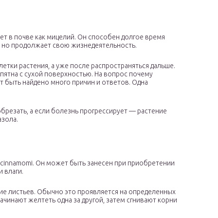
ет в почве как мицелий. Он способен долгое время
, но продолжает свою жизнедеятельность.
тки растения, а уже после распространяться дальше.
пятна с сухой поверхностью. На вопрос почему
т быть найдено много причин и ответов. Одна
брезать, а если болезнь прогрессирует — растение
зола.
a cinnamomi. Он может быть занесен при приобретении
и влаги.
ие листьев. Обычно это проявляется на определенных
ачинают желтеть одна за другой, затем сгнивают корни