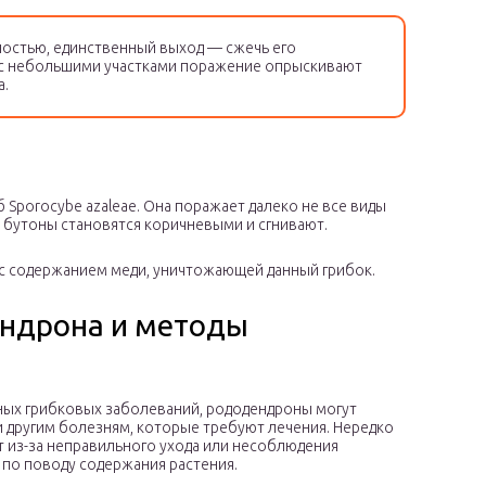
остью, единственный выход — сжечь его
 с небольшими участками поражение опрыскивают
а.
 Sporocybe azaleae. Она поражает далеко не все виды
м бутоны становятся коричневыми и сгнивают.
с содержанием меди, уничтожающей данный грибок.
ндрона и методы
ных грибковых заболеваний, рододендроны могут
и другим болезням, которые требуют лечения. Нередко
 из-за неправильного ухода или несоблюдения
по поводу содержания растения.