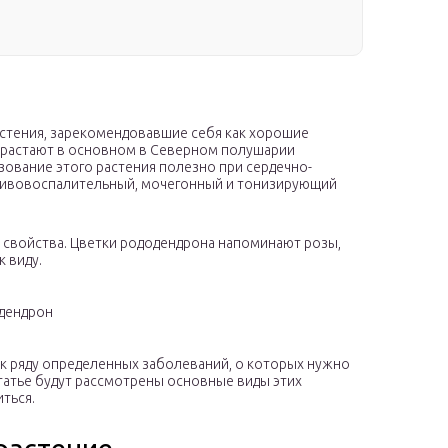
стения, зарекомендовавшие себя как хорошие
зрастают в основном в Северном полушарии
зование этого растения полезно при сердечно-
отивовоспалительный, мочегонный и тонизирующий
е свойства. Цветки рододендрона напоминают розы,
к виду.
дендрон
 к ряду определенных заболеваний, о которых нужно
статье будут рассмотрены основные виды этих
иться.