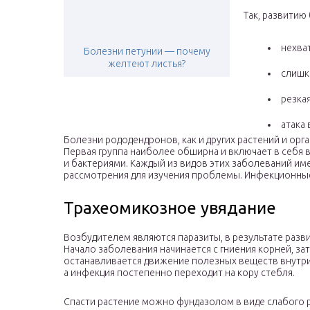
Так, развитию
нехва
Болезни петунии — почему
желтеют листья?
слишк
резка
атака 
Болезни рододендронов, как и других растений и ор
Первая группа наиболее обширна и включает в себя
и бактериями. Каждый из видов этих заболеваний им
рассмотрения для изучения проблемы. Инфекционны
Трахеомикозное увядание
Возбудителем являются паразиты, в результате разв
Начало заболевания начинается с гниения корней, з
останавливается движение полезных веществ внутри 
а инфекция постепенно переходит на кору стебля.
Спасти растение можно фундазолом в виде слабого р