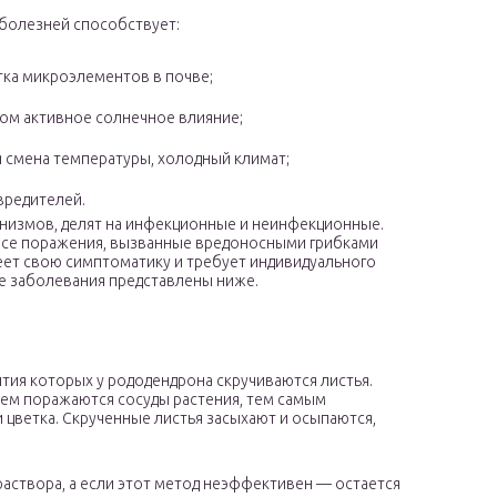
 болезней способствует:
тка микроэлементов в почве;
ом активное солнечное влияние;
я смена температуры, холодный климат;
вредителей.
ганизмов, делят на инфекционные и неинфекционные.
 все поражения, вызванные вредоносными грибками
еет свою симптоматику и требует индивидуального
е заболевания представлены ниже.
ития которых у рододендрона скручиваются листья.
атем поражаются сосуды растения, тем самым
цветка. Скрученные листья засыхают и осыпаются,
аствора, а если этот метод неэффективен — остается