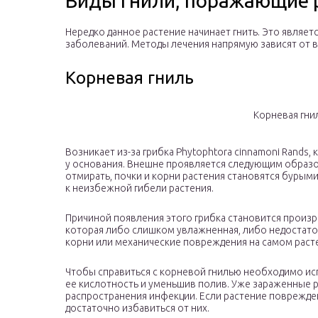
Виды гнили, поражающие 
Нередко данное растение начинает гнить. Это явля
заболеваний. Методы лечения напрямую зависят от в
Корневая гниль
Корневая гни
Возникает из-за грибка Phytophtora cinnamoni Rands
у основания. Внешне проявляется следующим образом
отмирать, почки и корни растения становятся бурыми
к неизбежной гибели растения.
Причиной появления этого грибка становится произ
которая либо слишком увлажненная, либо недостато
корни или механические повреждения на самом раст
Чтобы справиться с корневой гнилью необходимо ис
ее кислотность и уменьшив полив. Уже зараженные 
распространения инфекции. Если растение поврежде
достаточно избавиться от них.