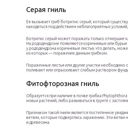
Серая гниль
Ее вызывает гриб ботритис серый, который существу
находиться под действием неблагоприятных условий
Ботритис серый может поражать только отмершие кле
На рододендроне появляются коричневые или бурые 
у рододендрона коричневые листья, что делать, може
из которых — поражение данным грибком.
Пораженные листья или другие участки необходимо о
поливают или опрыскивают слабым раствором фунда
Фитофторозная гниль
Образуется при наличие в почве грибка Phytophthor
новых растений, либо развиваться в грунте с застоям
Признаком такой гнили является постепенное увядан
ветвях, которые подверглись заражению. Эти ветви н
и древесина.