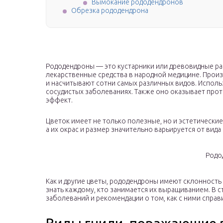
Вымокание рододендронов
Обрезка рододендрона
Рододендроны — это кустарники или древовидные ра
лекарственные средства в народной медицине. Прои
и насчитывают сотни самых различных видов. Исполь
сосудистых заболеваниях. Также оно оказывает пр
эффект.
Цветок имеет не только полезные, но и эстетически
а их окрас и размер значительно варьируется от вида 
Родо
Как и другие цветы, рододендроны имеют склонность
знать каждому, кто занимается их выращиванием. В 
заболеваний и рекомендации о том, как с ними справ