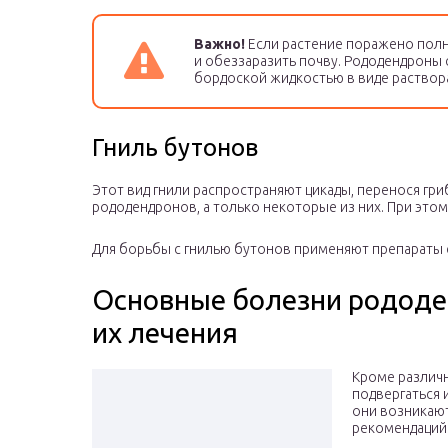
Важно!
Если растение поражено полн
и обеззаразить почву. Рододендроны
бордоской жидкостью в виде раствор
Гниль бутонов
Этот вид гнили распространяют цикады, перенося гриб
рододендронов, а только некоторые из них. При это
Для борьбы с гнилью бутонов применяют препараты 
Основные болезни рододе
их лечения
Кроме различ
подвергаться 
они возникают
рекомендаций 