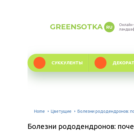
GREENSOTKA
Онлайн-
RU
ландша
СУККУЛЕНТЫ
ДЕКОРА
Home
Цветущие
Болезни рододендронов: п
Болезни рододендронов: поче