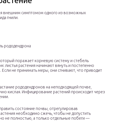
растение
ется внешним симптомом одного из возможных
ида гнили.
ль рододендрона
, который поражает корневую систему и стебель
: листья растения начинают вянуть и постепенно
. Если не принимать меры, они сгнивают, что приводит
растание рододендронов на неподходящей почве,
чно кислая. Инфицирование растений происходит через
ении.
править состояние почвы, отрегулировав
растения необходимо сжечь, чтобы не допустить
но не полностью, а только отдельные побеги —