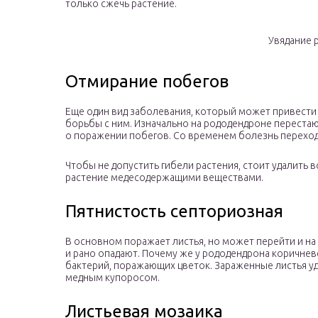
только сжечь растение.
Увядание 
Отмирание побегов
Еще один вид заболевания, который может привести 
борьбы с ним. Изначально на рододендроне перестаю
о поражении побегов. Со временем болезнь переход
Чтобы не допустить гибели растения, стоит удалить 
растение медесодержащими веществами.
Пятнистость септориозная
В основном поражает листья, но может перейти и на
и рано опадают. Почему же у рододендрона коричнев
бактерий, поражающих цветок. Зараженные листья у
медным купоросом.
Листьевая мозаика