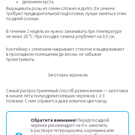
делением куста.
Выращивать розы из семян сложно и долго. Ее семена
требуют предварительной подготовки, лучше заняться этим
поздней осенью.
В течение 2 недель их нужно замачивать при температуре
не ниже 20 °С. При посадке семена углубляют на 0,5 см.
Контейнер с семенами накрывают стеклом и выдерживают
в прохладном помещении до весны, не забывая
проветривать.
Заготовка черенков
Самый распространенный способ размножения — заготовка
в начале лета полуодревесневших черенков с 2-3
почками. С ним справится даже новичок-цветовод.
Обратите внимание!
Перед посадкой
черенки рекомендуют на 4 ч. замочить
в растворе гетероауксина, корневина или