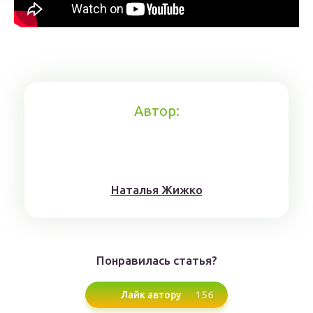
Автор:
Нaтaлья Жижкo
Понравилась статья?
156
Лайк автору