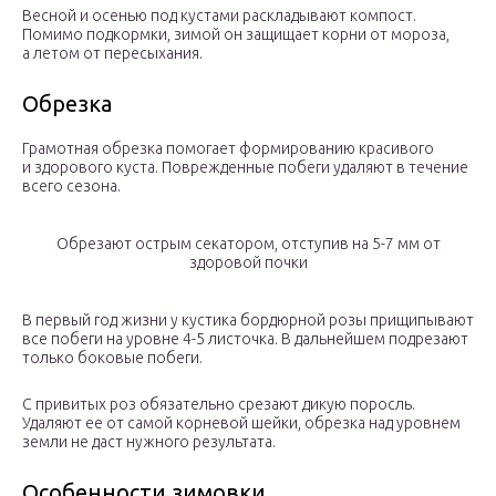
Весной и осенью под кустами раскладывают компост.
Помимо подкормки, зимой он защищает корни от мороза,
а летом от пересыхания.
Обрезка
Грамотная обрезка помогает формированию красивого
и здорового куста. Поврежденные побеги удаляют в течение
всего сезона.
Обрезают острым секатором, отступив на 5-7 мм от
здоровой почки
В первый год жизни у кустика бордюрной розы прищипывают
все побеги на уровне 4-5 листочка. В дальнейшем подрезают
только боковые побеги.
С привитых роз обязательно срезают дикую поросль.
Удаляют ее от самой корневой шейки, обрезка над уровнем
земли не даст нужного результата.
Особенности зимовки