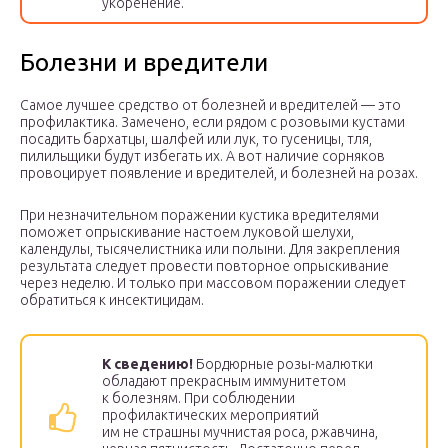
укоренение.
Болезни и вредители
Самое лучшее средство от болезней и вредителей — это
профилактика. Замечено, если рядом с розовыми кустами
посадить бархатцы, шалфей или лук, то гусеницы, тля,
пилильщики будут избегать их. А вот наличие сорняков
провоцирует появление и вредителей, и болезней на розах.
При незначительном поражении кустика вредителями
поможет опрыскивание настоем луковой шелухи,
календулы, тысячелистника или полыни. Для закрепления
результата следует провести повторное опрыскивание
через неделю. И только при массовом поражении следует
обратиться к инсектицидам.
К сведению!
Бордюрные розы-малютки
обладают прекрасным иммунитетом
к болезням. При соблюдении
профилактических мероприятий
им не страшны мучнистая роса, ржавчина,