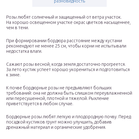
разновидность
Розы любят солнечный и защищенный от ветра участок.
На хорошо освещенном участке окрас цветков насыщеннее,
чем в тени.
При формировании бордюра расстояние между кустами
рекомендуют не менее 25 см, чтобы корни не испытывали
недостатка влаги.
Сажают розы весной, когда земля достаточно прогреется.
За лето кустик успеет хорошо укорениться и подготовиться
к зиме.
К почве бордюрные розы не предъявляют больших
требований: она не должна быть слишком переувлажненной
или пересушенной, плотной и тяжелой. Рыхление
приветствуется в любом случае.
Бордюрные розы любят легкую и плодородную почву. Перед
посадкой кустиков грунт можно улучшить, добавив
дренажный материал и органические удобрения.