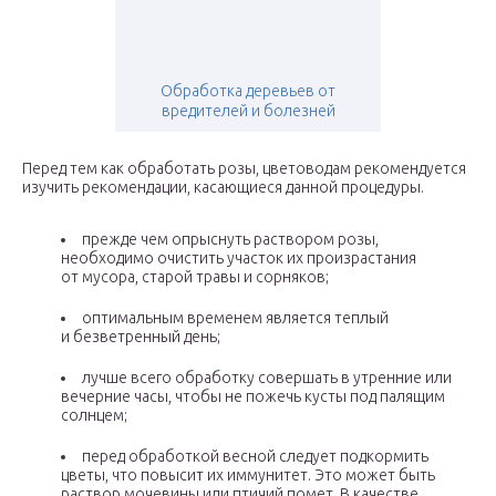
Обработка деревьев от
вредителей и болезней
Перед тем как обработать розы, цветоводам рекомендуется
изучить рекомендации, касающиеся данной процедуры.
прежде чем опрыснуть раствором розы,
необходимо очистить участок их произрастания
от мусора, старой травы и сорняков;
оптимальным временем является теплый
и безветренный день;
лучше всего обработку совершать в утренние или
вечерние часы, чтобы не пожечь кусты под палящим
солнцем;
перед обработкой весной следует подкормить
цветы, что повысит их иммунитет. Это может быть
раствор мочевины или птичий помет. В качестве