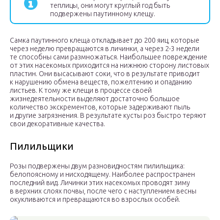
теплицы, они могут круглый год быть
подвержены паутинному клещу.
Самка паутинного клеща откладывает до 200 яиц, которые
через неделю превращаются в личинки, а через 2-3 недели
те способны сами размножаться. Наибольшее повреждение
от этих насекомых приходится на нижнюю сторону листовых
пластин. Они высасывают соки, что в результате приводит
к нарушению обмена веществ, пожелтению и опаданию
листьев. К тому же клещи в процессе своей
жизнедеятельности выделяют достаточно большое
количество экскрементов, которые задерживают пыль
и другие загрязнения. В результате кусты роз быстро теряют
свои декоративные качества.
Пилильщики
Розы подвержены двум разновидностям пилильщика:
белопоясному и нисходящему. Наиболее распространен
последний вид. Личинки этих насекомых проводят зиму
в верхних слоях почвы, после чего с наступлением весны
окукливаются и превращаются во взрослых особей.