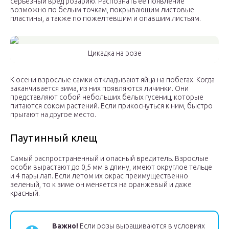
серьезный вред розарию. Распознать ее появление
возможно по белым точкам, покрывающим листовые
пластины, а также по пожелтевшим и опавшим листьям.
Цикадка на розе
К осени взрослые самки откладывают яйца на побегах. Когда
заканчивается зима, из них появляются личинки. Они
представляют собой небольших белых гусениц, которые
питаются соком растений. Если прикоснуться к ним, быстро
прыгают на другое место.
Паутинный клещ
Самый распространенный и опасный вредитель. Взрослые
особи вырастают до 0,5 мм в длину, имеют округлое тельце
и 4 пары лап. Если летом их окрас преимущественно
зеленый, то к зиме он меняется на оранжевый и даже
красный.
Важно!
Если розы выращиваются в условиях