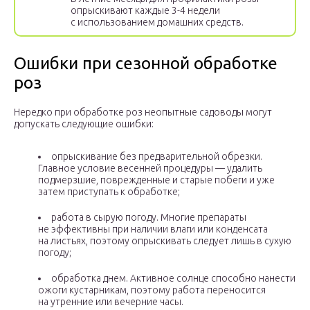
опрыскивают каждые 3-4 недели
с использованием домашних средств.
Ошибки при сезонной обработке
роз
Нередко при обработке роз неопытные садоводы могут
допускать следующие ошибки:
опрыскивание без предварительной обрезки.
Главное условие весенней процедуры — удалить
подмерзшие, поврежденные и старые побеги и уже
затем приступать к обработке;
работа в сырую погоду. Многие препараты
не эффективны при наличии влаги или конденсата
на листьях, поэтому опрыскивать следует лишь в сухую
погоду;
обработка днем. Активное солнце способно нанести
ожоги кустарникам, поэтому работа переносится
на утренние или вечерние часы.