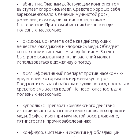
абига-пик. Главным действующим компонентом
выступает хлорокись меди. Средство хорошо себя
зарекомендовало в лечении мучнистой росы,
ржавчины, всех видов пятнистости, а также
бактериозов. При этом абига-пик безопасен для
полезных насекомых;
оксихом. Сочетает в себе два действующих
вещества: оксадиксил и хлорокись меди. Обладает
контактным и системным воздействием. За счет
быстрого всасывания в ткани растений может
использоваться в дождливую погоду;
ХОМ. Эффективный препарат против насекомых-
вредителей, которым подвержены кусты роз.
Предпочтительна обработка в сухую погоду, поскольку
средство смывается водой. Не несет опасность для
полезных насекомых;
купролюкс. Препарат комплексного действия
изготавливается на основе цимоксанила и хлорокиси
меди. Эффективен при мучнистой росе, ржавчине,
пятнистости и прочих заболеваниях;
конфидор. Системный инсектицид, обладающий