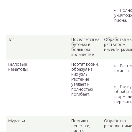
Полн
уничтож
пиона.
Тля
Поселяется на
Обработка м
бутонах в
раствором,
большом
инсектицидам
количестве
Галловые
Портят корни,
Расте
нематоды
образуя на
сжигают.
них узлы.
Растение
увядает и
Почву
полностью
обрабат
погибает.
формали
перекап
Муравьи
Поедают
Обработка
лепестки,
репеллентами
листья