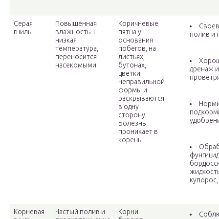
Серая
Повышенная
Коричневые
Свое
гниль
влажность +
пятна у
полив и 
низкая
основания
температура,
побегов, на
переносится
листьях,
Хоро
насекомыми
бутонах,
дренаж и
цветки
проветр
неправильной
формы и
раскрываются
Норми
в одну
подкорм
сторону.
удобрен
Болезнь
проникает в
корень
Обра
фунгицид
бордосс
жидкость
купорос,
Корневая
Частый полив и
Корни
Собл