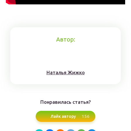
Автор:
Нaтaлья Жижкo
Понравилась статья?
156
Лайк автору