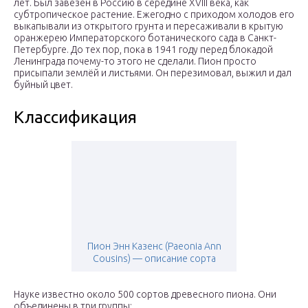
лет. Был завезён в Россию в середине XVIII века, как
субтропическое растение. Ежегодно с приходом холодов его
выкапывали из открытого грунта и пересаживали в крытую
оранжерею Императорского ботанического сада в Санкт-
Петербурге. До тех пор, пока в 1941 году перед блокадой
Ленинграда почему-то этого не сделали. Пион просто
присыпали землёй и листьями. Он перезимовал, выжил и дал
буйный цвет.
Классификация
Пион Энн Казенс (Paeonia Ann
Cousins) — описание сорта
Науке известно около 500 сортов древесного пиона. Они
объединены в три группы: