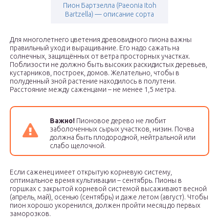
Пион Бартзелла (Paeonia Itoh
Bartzella) — описание сорта
Для многолетнего цветения древовидного пиона важны
правильный уход и выращивание. Его надо сажать на
солнечных, защищённых от ветра просторных участках.
Поблизости не должно быть высоких раскидистых деревьев,
кустарников, построек, домов. Желательно, чтобы в
полуденный зной растение находилось в полутени.
Расстояние между саженцами – не менее 1,5 метра.
Важно!
Пионовое дерево не любит
заболоченных сырых участков, низин. Почва
должна быть плодородной, нейтральной или
слабо щелочной.
Если саженец имеет открытую корневую систему,
оптимальное время культивации – сентябрь. Пионы в
горшках с закрытой корневой системой высаживают весной
(апрель, май), осенью (сентябрь) и даже летом (август). Чтобы
пион хорошо укоренился, должен пройти месяц до первых
заморозков.