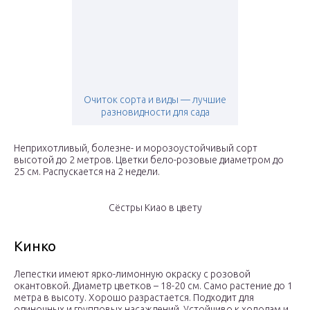
Очиток сорта и виды — лучшие
разновидности для сада
Неприхотливый, болезне- и морозоустойчивый сорт
высотой до 2 метров. Цветки бело-розовые диаметром до
25 см. Распускается на 2 недели.
Сёстры Киао в цвету
Кинко
Лепестки имеют ярко-лимонную окраску с розовой
окантовкой. Диаметр цветков – 18-20 см. Само растение до 1
метра в высоту. Хорошо разрастается. Подходит для
одиночных и групповых насаждений. Устойчиво к холодам и