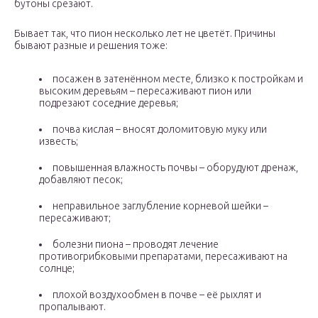
бутоны срезают.
Бывает так, что пион несколько лет не цветёт. Причины
бывают разные и решения тоже:
посажен в затенённом месте, близко к постройкам и
высоким деревьям – пересаживают пион или
подрезают соседние деревья;
почва кислая – вносят доломитовую муку или
известь;
повышенная влажность почвы – оборудуют дренаж,
добавляют песок;
неправильное заглубление корневой шейки –
пересаживают;
болезни пиона – проводят лечение
противогрибковыми препаратами, пересаживают на
солнце;
плохой воздухообмен в почве – её рыхлят и
пропалывают.