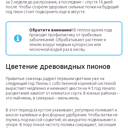
за 2 недели до распускания, а последние – спустя 10 дней
после. Чтобы созрели здоровые сильные почки на будущий
год, пион стоит подкормить ещё в августе.
Обратите внимание!
В тёплое время года
проводят профилактику от грибковых
заболеваний. Обрабатывают растение и
землю вокруг медным купоросом или
чесночной водой раз в месяц.
Цветение древовидных пионов
Привитые саженцы радуют первыми цветами уже на
следующий год. Пионы с собственной корневой системой
вырастают медленно и начинают цвести на 4-5 год. Начало
расцветания зависит от климата и сорта. В южных районах –
это май-июнь, в северных – июнь-июль.
В этот период за кустом ухаживают, регулярно поливают и
вносят калийные и фосфорные удобрения. Чтобы ветви не
гнулись под массой соцветий, их аккуратно подвязывают к
опоре. В пору покоя частоту полива сокращают, засохшие