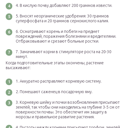
В кислую почву добавляют 200 граммов извести.
Вносят неорганические удобрения: 30 граммов
суперфосфата и 20 граммов сернокислого калия.
Осматривают корень и побеги на предмет
повреждений, поражения болезнями и вредителями.
Отбраковывают и срезают больные ростки.
Замачивают корни в стимуляторе роста на 20-30
минут.
Когда подготовительные этапы окончены, растение
высаживают:
Аккуратно расправляют корневую систему.
Помешают саженец в посадочную яму.
Корневую шейку и почки возобновления присыпают
землёй, так чтобы они находились на глубине 3-5 см от
поверхности почвы. Это обеспечит им защиту в
морозы и правильное развитие растения.
Пустоты между корнями присыпают торфом, землёй,