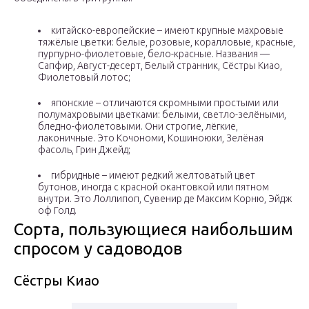
китайско-европейские – имеют крупные махровые
тяжёлые цветки: белые, розовые, коралловые, красные,
пурпурно-фиолетовые, бело-красные. Названия —
Сапфир, Август-десерт, Белый странник, Сёстры Киао,
Фиолетовый лотос;
японские – отличаются скромными простыми или
полумахровыми цветками: белыми, светло-зелёными,
бледно-фиолетовыми. Они строгие, лёгкие,
лаконичные. Это Кочономи, Кошиноюки, Зелёная
фасоль, Грин Джейд;
гибридные – имеют редкий желтоватый цвет
бутонов, иногда с красной окантовкой или пятном
внутри. Это Лоллипоп, Сувенир де Максим Корню, Эйдж
оф Голд.
Сорта, пользующиеся наибольшим
спросом у садоводов
Сёстры Киао