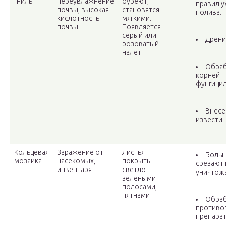
гниль
переувлажнение
буреют,
правил у
почвы, высокая
становятся
полива.
кислотность
мягкими.
почвы
Появляется
серый или
Дрени
розоватый
налёт.
Обра
корней
фунгицид
Внесе
извести.
Кольцевая
Заражение от
Листья
Больн
мозаика
насекомых,
покрыты
срезают 
инвентаря
светло-
уничтож
зелёными
полосами,
пятнами
Обра
противо
препарат