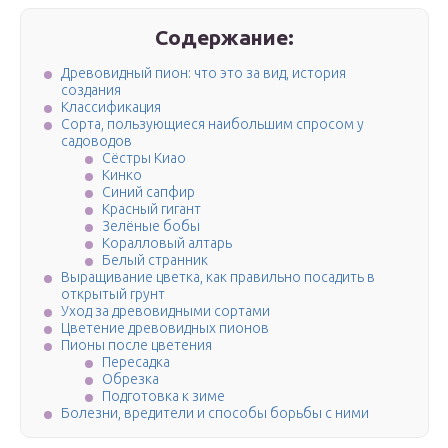
Содержание:
Древовидный пион: что это за вид, история
создания
Классификация
Сорта, пользующиеся наибольшим спросом у
садоводов
Сёстры Киао
Кинко
Синий сапфир
Красный гигант
Зелёные бобы
Коралловый алтарь
Белый странник
Выращивание цветка, как правильно посадить в
открытый грунт
Уход за древовидными сортами
Цветение древовидных пионов
Пионы после цветения
Пересадка
Обрезка
Подготовка к зиме
Болезни, вредители и способы борьбы с ними