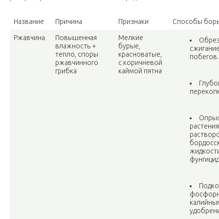
Название
Причина
Признаки
Способы бор
Ржавчина
Повышенная
Мелкие
Обрез
влажность +
бурые,
сжигани
тепло, споры
красноватые,
побегов.
ржавчинного
с коричневой
грибка
каймой пятна
Глубо
перекопк
Опрыс
растени
раствор
бордосс
жидкости
фунгицид
Подко
фосфорн
калийны
удобрен