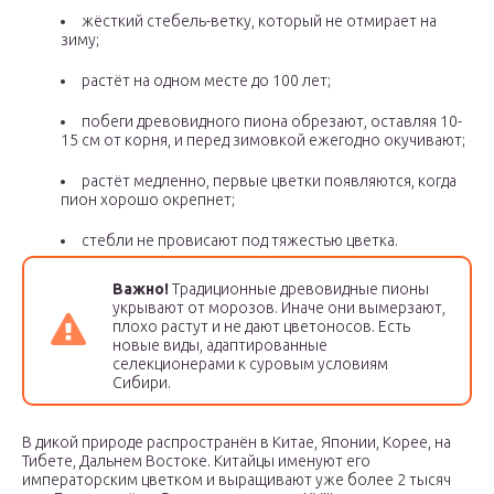
жёсткий стебель-ветку, который не отмирает на
зиму;
растёт на одном месте до 100 лет;
побеги древовидного пиона обрезают, оставляя 10-
15 см от корня, и перед зимовкой ежегодно окучивают;
растёт медленно, первые цветки появляются, когда
пион хорошо окрепнет;
стебли не провисают под тяжестью цветка.
Важно!
Традиционные древовидные пионы
укрывают от морозов. Иначе они вымерзают,
плохо растут и не дают цветоносов. Есть
новые виды, адаптированные
селекционерами к суровым условиям
Сибири.
В дикой природе распространён в Китае, Японии, Корее, на
Тибете, Дальнем Востоке. Китайцы именуют его
императорским цветком и выращивают уже более 2 тысяч