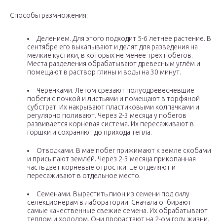
Способы размножения:
Делением. Для этого подходит 5-6 летнее растение. В
сентябре его выкапывают и делят для разведения на
мелкие кустики, в которых не менее трёх побегов.
Места разделения обрабатывают древесным углём и
помещают в раствор глины и воды на 30 минут.
Черенками. Летом срезают полуодревесневшие
побеги с почкой и листьями и помещают в торфяной
субстрат. Их накрывают пластиковыми колпачками и
регулярно поливают. Через 2-3 месяца у побегов
развивается корневая система. Их пересаживают в
горшки и сохраняют до прихода тепла.
Отводками. В мае побег прижимают к земле скобами
и присыпают землёй. Через 2-3 месяца прикопанная
часть даёт корневые отростки. Её отделяют и
пересаживают в отдельное место.
Семенами. Вырастить пион из семени под силу
селекционерам в лаборатории. Сначала отбирают
самые качественные свежие семена. Их обрабатывают
теплом и холодом. Они прорастают на 2-ом году жизни.