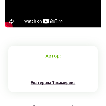
Автор:
Eкaтерина Тихaмировa