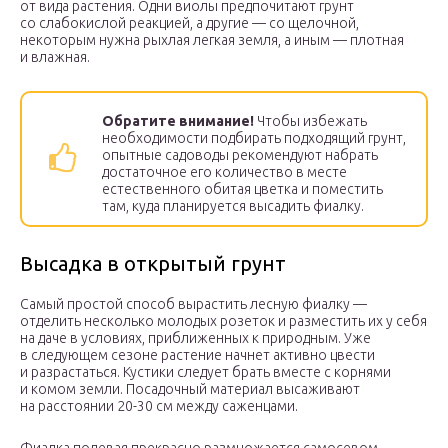
от вида растения. Одни виолы предпочитают грунт
со слабокислой реакцией, а другие — со щелочной,
некоторым нужна рыхлая легкая земля, а иным — плотная
и влажная.
Обратите внимание!
Чтобы избежать
необходимости подбирать подходящий грунт,
опытные садоводы рекомендуют набрать
достаточное его количество в месте
естественного обитая цветка и поместить
там, куда планируется высадить фиалку.
Высадка в открытый грунт
Самый простой способ вырастить лесную фиалку —
отделить несколько молодых розеток и разместить их у себя
на даче в условиях, приближенных к природным. Уже
в следующем сезоне растение начнет активно цвести
и разрастаться. Кустики следует брать вместе с корнями
и комом земли. Посадочный материал высаживают
на расстоянии 20-30 см между саженцами.