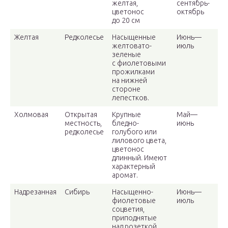
желтая,
сентябрь-
цветонос
октябрь
до 20 см
Желтая
Редколесье
Насыщенные
Июнь—
желтовато-
июль
зеленые
с фиолетовыми
прожилками
на нижней
стороне
лепестков.
Холмовая
Открытая
Крупные
Май—
местность,
бледно-
июнь
редколесье
голубого или
лилового цвета,
цветонос
длинный. Имеют
характерный
аромат.
Надрезанная
Сибирь
Насыщенно-
Июнь—
фиолетовые
июль
соцветия,
приподнятые
над розеткой,