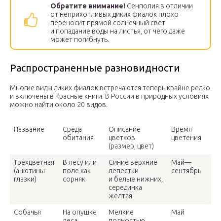
Обратите внимание!
Сенполия в отличии
от неприхотливых диких фиалок плохо
переносит прямой солнечный свет
и попадание воды на листья, от чего даже
может погибнуть.
Распространенные разновидности
Многие виды диких фиалок встречаются теперь крайне редко
и включены в Красные книги. В России в природных условиях
можно найти около 20 видов.
Название
Среда
Описание
Время
обитания
цветков
цветения
(размер, цвет)
Трехцветная
В лесу или
Синие верхние
Май—
(анютины
поле как
лепестки
сентябрь
глазки)
сорняк
и белые нижних,
серединка
желтая.
Собачья
На опушке
Мелкие
Май
леса,
полностью