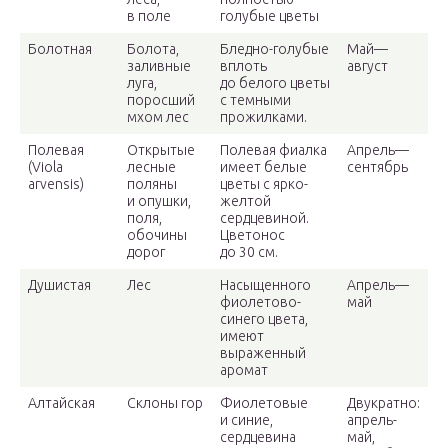
в поле
голубые цветы
Болотная
Болота,
Бледно-голубые
Май—
заливные
вплоть
август
луга,
до белого цветы
поросший
с темными
мхом лес
прожилками.
Полевая
Открытые
Полевая фиалка
Апрель—
(Viola
лесные
имеет белые
сентябрь
arvensis)
поляны
цветы с ярко-
и опушки,
желтой
поля,
сердцевиной.
обочины
Цветонос
дорог
до 30 см.
Душистая
Лес
Насыщенного
Апрель—
фиолетово-
май
синего цвета,
имеют
выраженный
аромат
Алтайская
Склоны гор
Фиолетовые
Двукратно:
и синие,
апрель-
сердцевина
май,