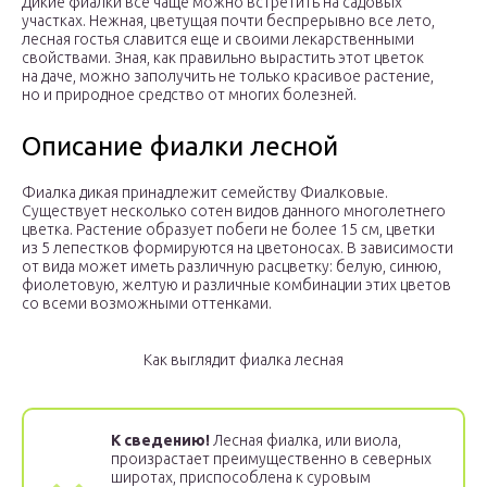
Дикие фиалки все чаще можно встретить на садовых
участках. Нежная, цветущая почти беспрерывно все лето,
лесная гостья славится еще и своими лекарственными
свойствами. Зная, как правильно вырастить этот цветок
на даче, можно заполучить не только красивое растение,
но и природное средство от многих болезней.
Описание фиалки лесной
Фиалка дикая принадлежит семейству Фиалковые.
Существует несколько сотен видов данного многолетнего
цветка. Растение образует побеги не более 15 см, цветки
из 5 лепестков формируются на цветоносах. В зависимости
от вида может иметь различную расцветку: белую, синюю,
фиолетовую, желтую и различные комбинации этих цветов
со всеми возможными оттенками.
Как выглядит фиалка лесная
К сведению!
Лесная фиалка, или виола,
произрастает преимущественно в северных
широтах, приспособлена к суровым