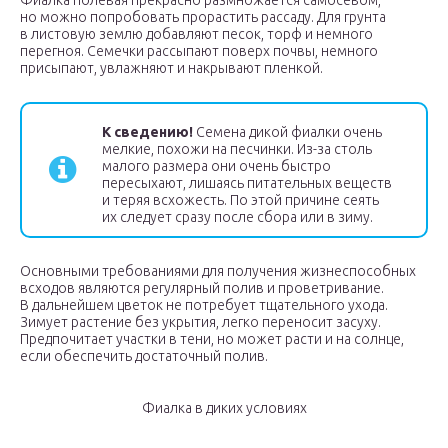
Фиалка полевая прекрасно размножается самосевом,
но можно попробовать прорастить рассаду. Для грунта
в листовую землю добавляют песок, торф и немного
перегноя. Семечки рассыпают поверх почвы, немного
присыпают, увлажняют и накрывают пленкой.
К сведению!
Семена дикой фиалки очень
мелкие, похожи на песчинки. Из-за столь
малого размера они очень быстро
пересыхают, лишаясь питательных веществ
и теряя всхожесть. По этой причине сеять
их следует сразу после сбора или в зиму.
Основными требованиями для получения жизнеспособных
всходов являются регулярный полив и проветривание.
В дальнейшем цветок не потребует тщательного ухода.
Зимует растение без укрытия, легко переносит засуху.
Предпочитает участки в тени, но может расти и на солнце,
если обеспечить достаточный полив.
Фиалка в диких условиях