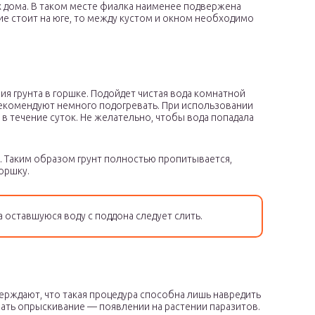
х дома. В таком месте фиалка наименее подвержена
ие стоит на юге, то между кустом и окном необходимо
я грунта в горшке. Подойдет чистая вода комнатной
рекомендуют немного подогревать. При использовании
 течение суток. Не желательно, чтобы вода попадала
й. Таким образом грунт полностью пропитывается,
горшку.
а оставшуюся воду с поддона следует слить.
ерждают, что такая процедура способна лишь навредить
вать опрыскивание — появлении на растении паразитов.