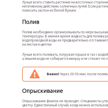
Лучше всего ставить растение на восточных сторона
негативному действию солнечных лучей. Если растен
повесить заслон из белой бумаги.
Полив
Полив необходимо организовывать по мере высыхани
температуры. В зимнее время жидкость для полива 
водопроводной воды ее предварительно отстаивают в
на листья и цветки.
Лучше всего поливать, погружая горшок в таз с водо
а лишняя вода не собирается вверху и не стекает по 
Важно!
Через 20-30 мин. после полив
Опрыскивание
Опрыскивание фиалок не проводят. Специалисты утв
цветку. Единственный случай, когда можно использо