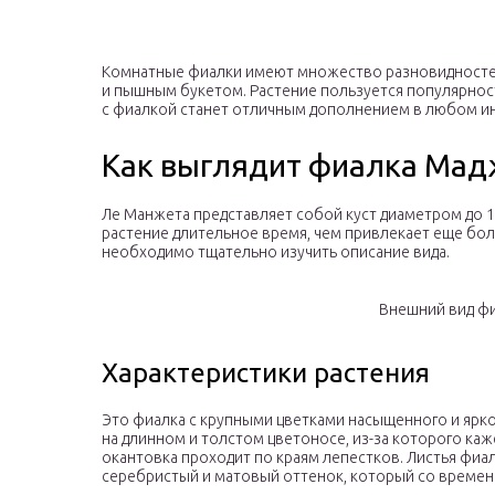
Комнатные фиалки имеют множество разновидностей
и пышным букетом. Растение пользуется популярност
с фиалкой станет отличным дополнением в любом и
Как выглядит фиалка Мад
Ле Манжета представляет собой куст диаметром до 1
растение длительное время, чем привлекает еще бо
необходимо тщательно изучить описание вида.
Внешний вид ф
Характеристики растения
Это фиалка с крупными цветками насыщенного и ярк
на длинном и толстом цветоносе, из-за которого каже
окантовка проходит по краям лепестков. Листья фиа
серебристый и матовый оттенок, который со времен