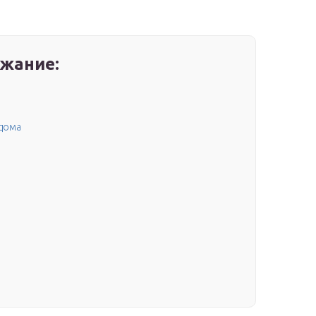
жание:
 дома