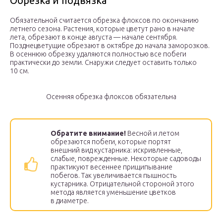
Обрезка и подвязка
Обязательной считается обрезка флоксов по окончанию
летнего сезона. Растения, которые цветут рано в начале
лета, обрезают в конце августа — начале сентября.
Позднецветущие обрезают в октябре до начала заморозков.
В осеннюю обрезку удаляются полностью все побеги
практически до земли. Снаружи следует оставить только
10 см.
Осенняя обрезка флоксов обязательна
Обратите внимание!
Весной и летом
обрезаются побеги, которые портят
внешний вид кустарника: искривленные,
слабые, поврежденные. Некоторые садоводы
практикуют весеннее прищипывание
побегов. Так увеличивается пышность
кустарника. Отрицательной стороной этого
метода является уменьшение цветков
в диаметре.