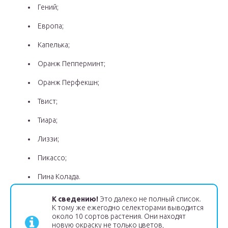
Гений;
Европа;
Капелька;
Оранж Пепперминт;
Оранж Перфекшн;
Твист;
Тиара;
Лиззи;
Пикассо;
Пина Колада.
К сведению!
Это далеко не полный список.
К тому же ежегодно селекторами выводится
около 10 сортов растения. Они находят
новую окраску не только цветов,