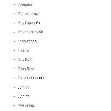
Америка;
Белоснежка;
Блу Парадайз;
Бриллиант Фйз;
Геррифорд;
Гжель;
Блу Бой;
Грин Леди;
Граф Цеппелин;
Девид;
Дельта;
Кул Ватер;