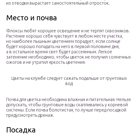
из отводки вырастает самостоятельный отросток.
Место и почва
Флоксы любят хорошее освещение и не терпят сквозняков.
Растение хорошо себя чувствует в любом месте участка,
но наиболее пышным цветением порадует, если солнце
будет хорошо попадать на него в первой половине дня,
а в остальное время свет будет рассеянным. Легкое
затенение необходимо, чтобы цветок не получил солнечных
ожогов и не утратил яркость цветения.
Цветы на клумбе следует сажать подальше от грунтовых
вод
Почва для цветка необходима влажная и питательная. Нельзя
допускать, чтобы грунтовые воды скапливались у корневой
системы. Если почва болотистая, то лучше перед посадкой
предусмотреть дренаж.
Посадка