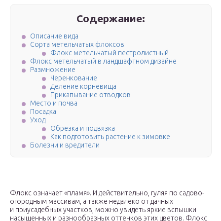
Содержание:
Описание вида
Сорта метельчатых флоксов
Флокс метельчатый пестролистный
Флокс метельчатый в ландшафтном дизайне
Размножение
Черенкование
Деление корневища
Прикапывание отводков
Место и почва
Посадка
Уход
Обрезка и подвязка
Как подготовить растение к зимовке
Болезни и вредители
Флокс означает «пламя». И действительно, гуляя по садово-
огородным массивам, а также недалеко от дачных
и приусадебных участков, можно увидеть яркие вспышки
насыщенных и разнообразных оттенков этих цветов. Флокс