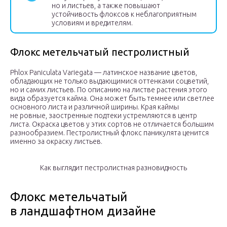
но и листьев, а также повышают
устойчивость флоксов к неблагоприятным
условиям и вредителям.
Флокс метельчатый пестролистный
Phlox Paniculata Variegata — латинское название цветов,
обладающих не только выдающимися оттенками соцветий,
но и самих листьев. По описанию на листве растения этого
вида образуется кайма. Она может быть темнее или светлее
основного листа и различной ширины. Края каймы
не ровные, заостренные подтеки устремляются в центр
листа. Окраска цветов у этих сортов не отличается большим
разнообразием. Пестролистный флокс паникулята ценится
именно за окраску листьев.
Как выглядит пестролистная разновидность
Флокс метельчатый
в ландшафтном дизайне