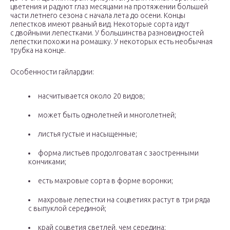
цветения и радуют глаз месяцами на протяжении большей
части летнего сезона с начала лета до осени. Концы
лепестков имеют рваный вид. Некоторые сорта идут
с двойными лепестками. У большинства разновидностей
лепестки похожи на ромашку. У некоторых есть необычная
трубка на конце.
Особенности гайлардии:
насчитывается около 20 видов;
может быть однолетней и многолетней;
листья густые и насыщенные;
форма листьев продолговатая с заостренными
кончиками;
есть махровые сорта в форме воронки;
махровые лепестки на соцветиях растут в три ряда
с выпуклой серединой;
край соцветия светлей, чем середина;