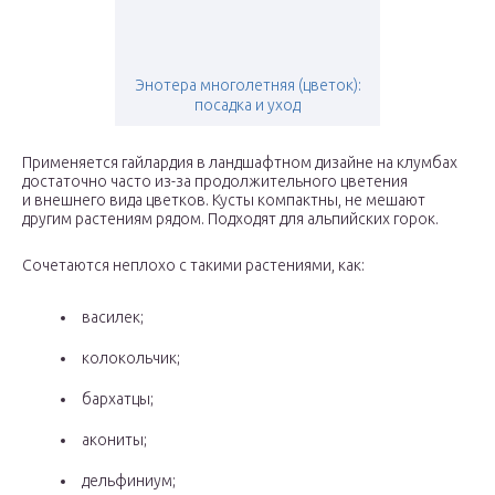
Энотера многолетняя (цветок):
посадка и уход
Применяется гайлардия в ландшафтном дизайне на клумбах
достаточно часто из-за продолжительного цветения
и внешнего вида цветков. Кусты компактны, не мешают
другим растениям рядом. Подходят для альпийских горок.
Сочетаются неплохо с такими растениями, как:
василек;
колокольчик;
бархатцы;
акониты;
дельфиниум;