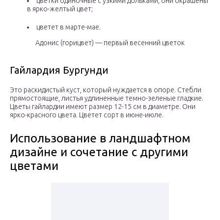
цветки одиночные с узкими дольками, они окрашены
в ярко-желтый цвет;
цветет в марте-мае.
Адонис (горицвет) — первый весенний цветок
Гайлардия Бургунди
Это раскидистый куст, который нуждается в опоре. Стебли
прямостоящие, листья удлиненные темно-зеленые гладкие.
Цветы гайлардии имеют размер 12-15 см в диаметре. Они
ярко-красного цвета. Цветет сорт в июне-июле.
Использование в ландшафтном
дизайне и сочетание с другими
цветами