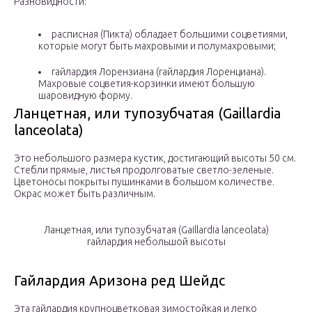
Разновидности:
расписная (Пикта) обладает большими соцветиями,
которые могут быть махровыми и полумахровыми;
гайлардия Лорензиана (гайлардия Лоренциана).
Махровые соцветия-корзинки имеют большую
шаровидную форму.
Ланцетная, или тупозубчатая (Gaillardia
lanceolata)
Это небольшого размера кустик, достигающий высоты 50 см.
Стебли прямые, листья продолговатые светло-зеленые.
Цветоносы покрыты пушинками в большом количестве.
Окрас может быть различным.
Ланцетная, или тупозубчатая (Gaillardia lanceolata)
гайлардия небольшой высоты
Гайлардия Аризона ред Шейдс
Эта гайлардия крупноцветковая зимостойкая и легко