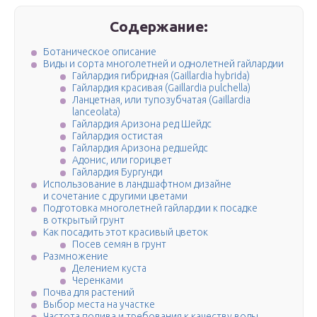
Содержание:
Ботаническое описание
Виды и сорта многолетней и однолетней гайлардии
Гайлардия гибридная (Gaillardia hybrida)
Гайлардия красивая (Gaillardia pulchella)
Ланцетная, или тупозубчатая (Gaillardia
lanceolata)
Гайлардия Аризона ред Шейдс
Гайлардия остистая
Гайлардия Аризона редшейдс
Адонис, или горицвет
Гайлардия Бургунди
Использование в ландшафтном дизайне
и сочетание с другими цветами
Подготовка многолетней гайлардии к посадке
в открытый грунт
Как посадить этот красивый цветок
Посев семян в грунт
Размножение
Делением куста
Черенками
Почва для растений
Выбор места на участке
Частота полива и требования к качеству воды