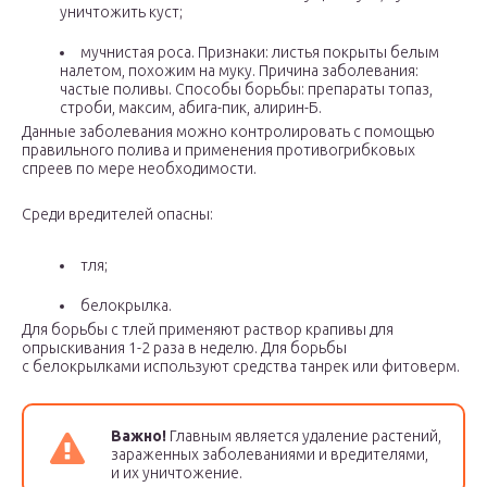
уничтожить куст;
мучнистая роса. Признаки: листья покрыты белым
налетом, похожим на муку. Причина заболевания:
частые поливы. Способы борьбы: препараты топаз,
строби, максим, абига-пик, алирин-Б.
Данные заболевания можно контролировать с помощью
правильного полива и применения противогрибковых
спреев по мере необходимости.
Среди вредителей опасны:
тля;
белокрылка.
Для борьбы с тлей применяют раствор крапивы для
опрыскивания 1-2 раза в неделю. Для борьбы
с белокрылками используют средства танрек или фитоверм.
Важно!
Главным является удаление растений,
зараженных заболеваниями и вредителями,
и их уничтожение.