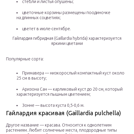
стебли и листья опушены;
цветочные корзины размещены поодиночке
на длинных соцветиях;
цветет в июле-сентябре.
Гайлардия гибридная (Gaillardia hybrida) характеризуется
яркими цветами
Популярные сорта:
Примавера — низкорослый компактный куст около
25 см в высоту;
Аризона Сан — карликовый куст до 20 см, который
характеризуется пышным цветением;
Зонне — высота куста 0,5-0,6 м.
Гайлардия красивая (Gaillardia pulchella)
Другое название — красава. Относится к однолетним
растениям. Любит солнечные места, плодородные типы