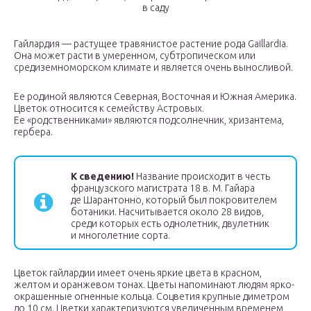
в саду
Гайлардия — растущее травянистое растение рода Gaillardia.
Она может расти в умеренном, субтропическом или
средиземноморском климате и является очень выносливой.
Ее родиной являются Северная, Восточная и Южная Америка.
Цветок относится к семейству Астровых.
Ее «родственниками» являются подсолнечник, хризантема,
гербера.
К сведению!
Название происходит в честь
французского магистрата 18 в. М. Гайара
де Шарантонно, который был покровителем
ботаники. Насчитывается около 28 видов,
среди которых есть однолетник, двулетник
и многолетние сорта.
Цветок гайлардии имеет очень яркие цвета в красном,
желтом и оранжевом тонах. Цветы напоминают людям ярко-
окрашенные огненные кольца. Соцветия крупные диметром
до 10 см. Цветки характеризуются увеличенным временем