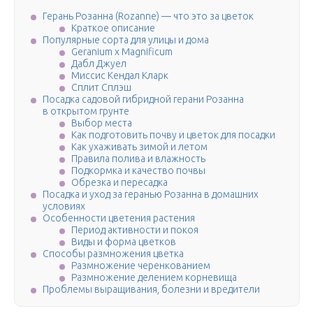
Герань Розанна (Rozanne) — что это за цветок
Краткое описание
Популярные сорта для улицы и дома
Geranium х Magnificum
Дабл Джуел
Миссис Кендал Кларк
Сплит Сплэш
Посадка садовой гибридной герани Розанна
в открытом грунте
Выбор места
Как подготовить почву и цветок для посадки
Как ухаживать зимой и летом
Правила полива и влажность
Подкормка и качество почвы
Обрезка и пересадка
Посадка и уход за геранью Розанна в домашних
условиях
Особенности цветения растения
Период активности и покоя
Виды и форма цветков
Способы размножения цветка
Размножение черенкованием
Размножение делением корневища
Проблемы выращивания, болезни и вредители