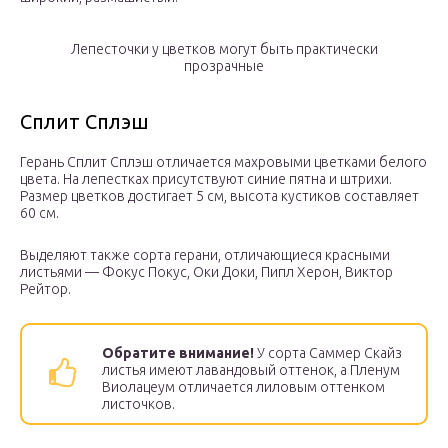
Лепесточки у цветков могут быть практически
прозрачные
Сплит Сплэш
Герань Сплит Сплэш отличается махровыми цветками белого
цвета. На лепестках присутствуют синие пятна и штрихи.
Размер цветков достигает 5 см, высота кустиков составляет
60 см.
Выделяют также сорта герани, отличающиеся красными
листьями — Фокус Покус, Оки Доки, Пипл Херон, Виктор
Рейтор.
Обратите внимание!
У сорта Саммер Скайз
листья имеют лавандовый оттенок, а Пленум
Виолацеум отличается лиловым оттенком
листочков.