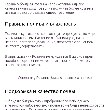
Герань гибридная Розанна неприхотлива. Однако
качественный уход позволит получить более крупные
цветки и быстро развивающееся растение.
Правила полива и влажность
Поливать кустики в открытом грунте требуется по мере
высыхания почвы. Растение любит влагу, однако
не переносит переувлажнение, поэтому с орошением
не стоит усердствовать.
В опрыскивании Розанна не нуждается. В жаркое время
подобное орошение может стать причиной ожогов
на листочках и цветах.
Лепестки у Розанны бывают разных оттенков
Подкормка и качество почвы
Гибрид любит рыхлую и удобренную землю, однако
в глинистой либо песчаной почве тоже будет неплохо расти
и развиваться. Подкормки проводят в весеннее время,