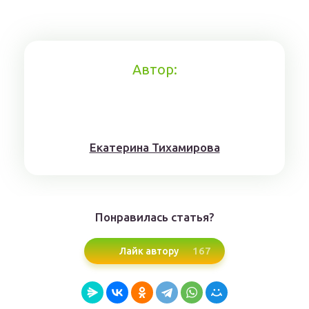
Автор:
Eкaтерина Тихaмировa
Понравилась статья?
167
Лайк автору