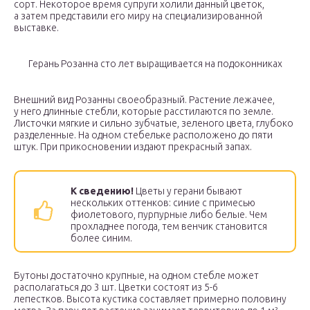
сорт. Некоторое время супруги холили данный цветок,
а затем представили его миру на специализированной
выставке.
Герань Розанна сто лет выращивается на подоконниках
Внешний вид Розанны своеобразный. Растение лежачее,
у него длинные стебли, которые расстилаются по земле.
Листочки мягкие и сильно зубчатые, зеленого цвета, глубоко
разделенные. На одном стебельке расположено до пяти
штук. При прикосновении издают прекрасный запах.
К сведению!
Цветы у герани бывают
нескольких оттенков: синие с примесью
фиолетового, пурпурные либо белые. Чем
прохладнее погода, тем венчик становится
более синим.
Бутоны достаточно крупные, на одном стебле может
располагаться до 3 шт. Цветки состоят из 5-6
лепестков. Высота кустика составляет примерно половину