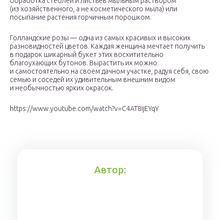
обработка стеблей и листьев мыльным раствором
(из хозяйственного, а не косметического мыла) или
посыпание растения горчичным порошком.
Голландские розы — одна из самых красивых и высоких
разновидностей цветов. Каждая женщина мечтает получить
в подарок шикарный букет этих восхитительно
благоухающих бутонов. Вырастить их можно
и самостоятельно на своем дачном участке, радуя себя, свою
семью и соседей их удивительным внешним видом
и необычностью ярких окрасок.
https://www.youtube.com/watch?v=C4AT8ijEYqY
Автор: