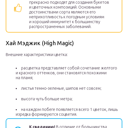
прекрасно подходят для создания букетов
и цветочных композиций. Основными
достоинствами сорта являются его
неприхотливость к погодным условиям
и хороший иммунитет к большинству
распространенных заболеваний.
Хай Мэджик (High Magic)
Внешние характеристики цветка:
расцветка представляет собой сочетание желтого
и красного оттенков, они становятся похожими
на пламя;
листья темно-зеленые, шипов нет совсем;
высота чуть больше метра;
на каждом побеге появляется всего 1 цветок, лишь
изредка формируются соцветия.
К сведению!
В отличие от большинства