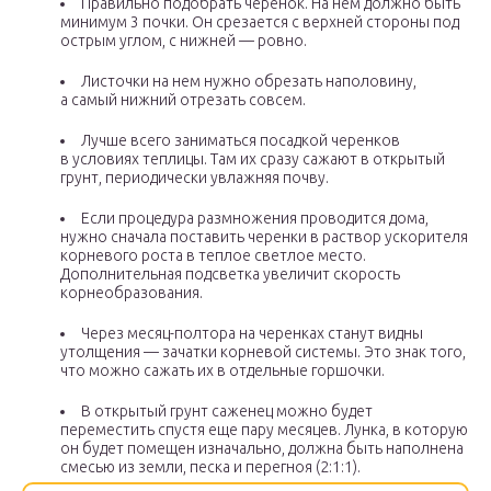
Правильно подобрать черенок. На нем должно быть
минимум 3 почки. Он срезается с верхней стороны под
острым углом, с нижней — ровно.
Листочки на нем нужно обрезать наполовину,
а самый нижний отрезать совсем.
Лучше всего заниматься посадкой черенков
в условиях теплицы. Там их сразу сажают в открытый
грунт, периодически увлажняя почву.
Если процедура размножения проводится дома,
нужно сначала поставить черенки в раствор ускорителя
корневого роста в теплое светлое место.
Дополнительная подсветка увеличит скорость
корнеобразования.
Через месяц-полтора на черенках станут видны
утолщения — зачатки корневой системы. Это знак того,
что можно сажать их в отдельные горшочки.
В открытый грунт саженец можно будет
переместить спустя еще пару месяцев. Лунка, в которую
он будет помещен изначально, должна быть наполнена
смесью из земли, песка и перегноя (2:1:1).