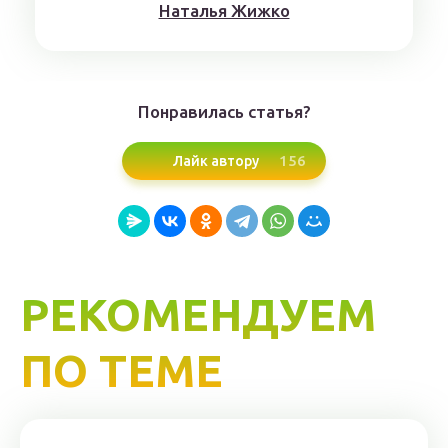
Нaтaлья Жижкo
Понравилась статья?
156
Лайк автору
РЕКОМЕНДУЕМ
ПО ТЕМЕ