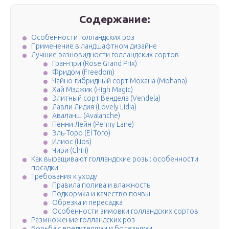
Содержание:
Особенности голландских роз
Применение в ландшафтном дизайне
Лучшие разновидности голландских сортов
Гран-при (Rose Grand Prix)
Фридом (Freedom)
Чайно-гибридный сорт Мохана (Mohana)
Хай Мэджик (High Magic)
Элитный сорт Вендела (Vendela)
Лавли Лидия (Lovely Lidia)
Аваланш (Avalanche)
Пенни Лейн (Penny Lane)
Эль-Торо (El Toro)
Илиос (Ilios)
Чири (Chiri)
Как выращивают голландские розы: особенности
посадки
Требования к уходу
Правила полива и влажность
Подкормка и качество почвы
Обрезка и пересадка
Особенности зимовки голландских сортов
Размножение голландских роз
Борьба с вредителями и болезнями