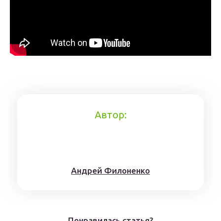
Автор:
Aндрeй Филoнeнкo
Понравилась статья?