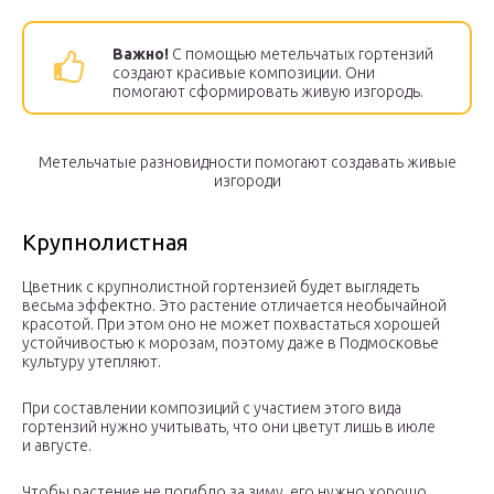
Важно!
С помощью метельчатых гортензий
создают красивые композиции. Они
помогают сформировать живую изгородь.
Метельчатые разновидности помогают создавать живые
изгороди
Крупнолистная
Цветник с крупнолистной гортензией будет выглядеть
весьма эффектно. Это растение отличается необычайной
красотой. При этом оно не может похвастаться хорошей
устойчивостью к морозам, поэтому даже в Подмосковье
культуру утепляют.
При составлении композиций с участием этого вида
гортензий нужно учитывать, что они цветут лишь в июле
и августе.
Чтобы растение не погибло за зиму, его нужно хорошо