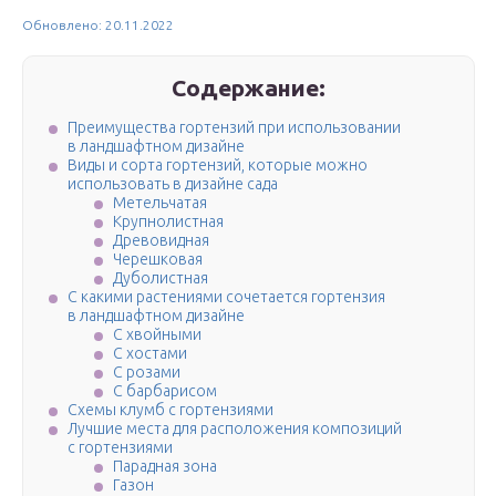
Обновлено: 20.11.2022
Содержание:
Преимущества гортензий при использовании
в ландшафтном дизайне
Виды и сорта гортензий, которые можно
использовать в дизайне сада
Метельчатая
Крупнолистная
Древовидная
Черешковая
Дуболистная
С какими растениями сочетается гортензия
в ландшафтном дизайне
С хвойными
С хостами
С розами
С барбарисом
Схемы клумб с гортензиями
Лучшие места для расположения композиций
с гортензиями
Парадная зона
Газон