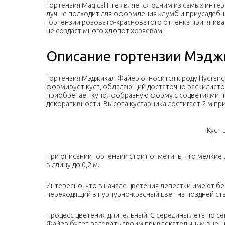
Гортензия Magical Fire является одним из самых инте
лучше подходит для оформления клумб и приусадебн
гортензии розовато-красноватого оттенка притягиваю
не создаст много хлопот хозяевам.
Описание гортензии Мэдж
Гортензия Мэджикал Файер относится к роду Hydrangea
формирует куст, обладающий достаточно раскидистой
приобретает куполообразную форму с соцветиями по
декоративности. Высота кустарника достигает 2 м пр
Куст 
При описании гортензии стоит отметить, что мелкие
в длину до 0,2 м.
Интересно, что в начале цветения лепестки имеют б
переходящий в пурпурно-красный цвет на поздней ста
Процесс цветения длительный. С середины лета по с
Файер будет радовать своим привлекательным внешн