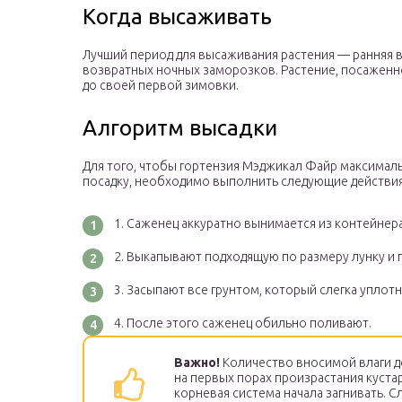
Когда высаживать
Лучший период для высаживания растения — ранняя в
возвратных ночных заморозков. Растение, посаженное
до своей первой зимовки.
Алгоритм высадки
Для того, чтобы гортензия Мэджикал Файр максималь
посадку, необходимо выполнить следующие действи
Саженец аккуратно вынимается из контейнера
Выкапывают подходящую по размеру лунку и п
Засыпают все грунтом, который слегка уплотн
После этого саженец обильно поливают.
Важно!
Количество вносимой влаги д
на первых порах произрастания кустар
корневая система начала загнивать. 