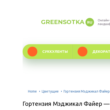
GREENSOTKA
Онлайн-
RU
ландша
СУККУЛЕНТЫ
ДЕКОРА
Home
Цветущие
Гортензия Мэджикал Файер 
Гортензия Мэджикал Файер — 