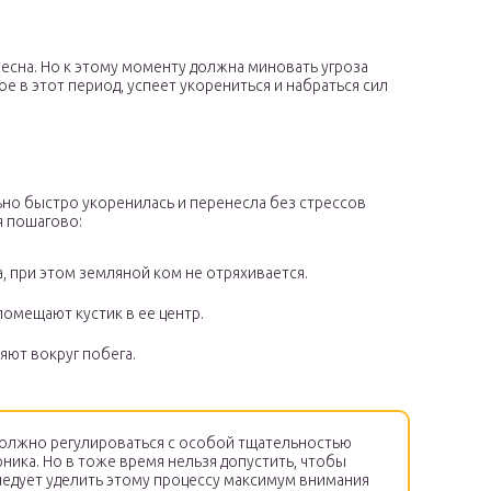
есна. Но к этому моменту должна миновать угроза
 в этот период, успеет укорениться и набраться сил
но быстро укоренилась и перенесла без стрессов
я пошагово:
, при этом земляной ком не отряхивается.
омещают кустик в ее центр.
яют вокруг побега.
олжно регулироваться с особой тщательностью
ника. Но в тоже время нельзя допустить, чтобы
Следует уделить этому процессу максимум внимания