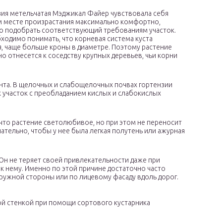
зия метельчатая Мэджикал Файер чувствовала себя
м месте произрастания максимально комфортно,
о подобрать соответствующий требованиям участок.
ходимо понимать, что корневая система куста
, чаще больше кроны в диаметре. Поэтому растение
о отнесется к соседству крупных деревьев, чьи корни
унта. В щелочных и слабощелочных почвах гортензии
ак участок с преобладанием кислых и слабокислых
, что растение светолюбивое, но при этом не переносит
ательно, чтобы у нее была легкая полутень или ажурная
 Он не теряет своей привлекательности даже при
 нему. Именно по этой причине достаточно часто
аружной стороны или по лицевому фасаду вдоль дорог.
й стенкой при помощи сортового кустарника