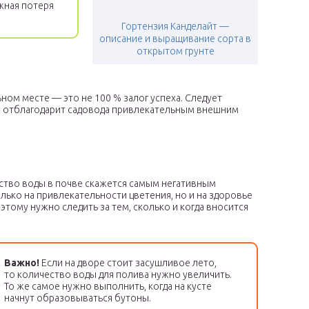
жная потеря
Гортензия Канделайт —
описание и выращивание сорта в
открытом грунте
ьном месте — это не 100 % залог успеха. Следует
но отблагодарит садовода привлекательным внешним
ство воды в почве скажется самым негативным
лько на привлекательности цветения, но и на здоровье
оэтому нужно следить за тем, сколько и когда вносится
Важно!
Если на дворе стоит засушливое лето,
то количество воды для полива нужно увеличить.
То же самое нужно выполнить, когда на кусте
начнут образовываться бутоны.