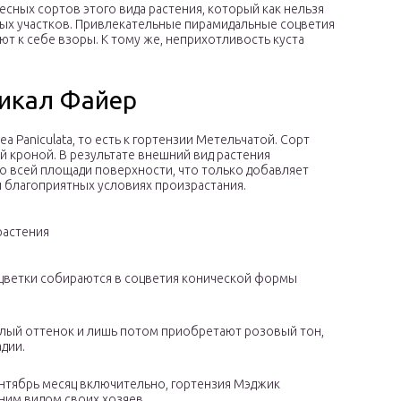
ресных сортов этого вида растения, который как нельзя
ых участков. Привлекательные пирамидальные соцветия
т к себе взоры. К тому же, неприхотливость куста
икал Файер
 Paniculata, то есть к гортензии Метельчатой. Сорт
 кроной. В результате внешний вид растения
 всей площади поверхности, что только добавляет
и благоприятных условиях произрастания.
растения
 цветки собираются в соцветия конической формы
елый оттенок и лишь потом приобретают розовый тон,
дии.
ентябрь месяц включительно, гортензия Мэджик
им видом своих хозяев.