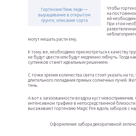
Чтобы гортен
Гортензия Пинк леди —
на постоянно
выращивание в открытом
ей необходим
грунте, описание сорта
При этом необ
разветвленная
неблагоприятн
могут мешать расти ему.
К тому же, необходимо присмотреться к качеству гр
не будут цвести или будут медленно гибнуть. Тогда к
суглинков станет идеальным решением.
С точки зрения количества света стоит указать на то
длительного попадания прямых солнечных лучей. Жел
тень.
А вот к загазованности воздуха куст невосприимчив.
интенсивном трафике в непосредственной близости к
высаживают гортензию Magic Fire вдоль заборов с н
Оформление забора декоративной зелено