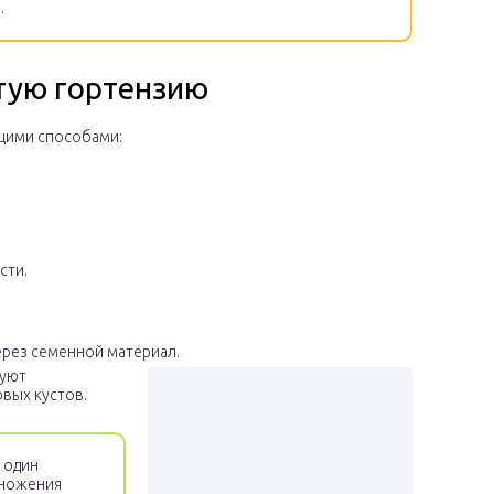
.
тую гортензию
щими способами:
сти.
ерез семенной материал.
вуют
вых кустов.
 один
множения