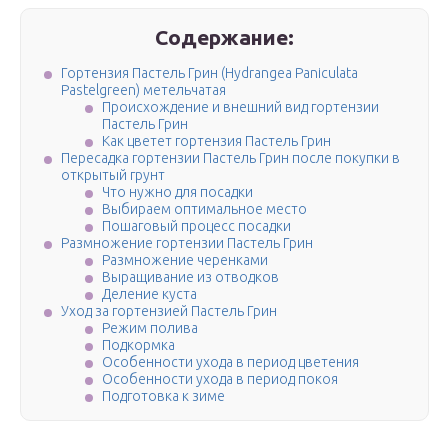
Содержание:
Гортензия Пастель Грин (Hydrangea Paniculata
Pastelgreen) метельчатая
Происхождение и внешний вид гортензии
Пастель Грин
Как цветет гортензия Пастель Грин
Пересадка гортензии Пастель Грин после покупки в
открытый грунт
Что нужно для посадки
Выбираем оптимальное место
Пошаговый процесс посадки
Размножение гортензии Пастель Грин
Размножение черенками
Выращивание из отводков
Деление куста
Уход за гортензией Пастель Грин
Режим полива
Подкормка
Особенности ухода в период цветения
Особенности ухода в период покоя
Подготовка к зиме