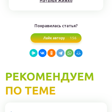
Нaтaлья Жижкo
Понравилась статья?
156
Лайк автору
РЕКОМЕНДУЕМ
ПО ТЕМЕ