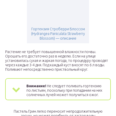
Гортензия Строберри Блоссом
(Hydrangea Paniculata Strawberry
Blossom) — описание
Растение не требует повышенной влажности почвы.
Орошать его достаточно раз в неделю. Если на улице
установилась сухая и жаркая погода, то процедуру проводят
через каждые 3-4 дня. Под каждый куст вносят по 6 л воды.
Поливают непосредственно приствольный круг.
Внимание!
Не следует поливать гортензию
по листьям, поскольку при попадании на них
солнечных лучей может получиться ожог.
Пастель Грин легко переносит непродолжительную
засуху, но может погибнуть от застоя воды