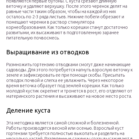
появляются первые бутоны. С куста срезают длинную
веточку и удаляют верхушку. После этого черенок делят на
равные части таким образом, чтобы на каждой из них
осталось по 2-3 ряда листьев. Нижние побеги обрезают и
помещают черенки в раствор стимулятора
корнеобразования. Как только корешки станут достаточно
развитыми, их высаживают в подготовленную заранее
питательную почвосмесь.
Выращивание из отводков
Размножить гортензию отводками смогут даже начинающие
садоводы. Для этого потребуется нагнуть взрослую веточку к
земле и зафиксировать ее при помощи скобы. Присыпать
отводок почвой и слегка ее увлажнить. Через некоторое
время веточка образует под землей корешки. Как только
молодой кустик окрепнет и тронется в рост, его отделяют от
материнского растения и высаживают на новое место роста.
Деление куста
Эта методика является самой сложной и болезненной.
Работы производятся весной или осенью. Взрослый куст
гортензии требуется полностью выкопать и разделить на
несколько частей. Разделенные саженцы сразу высаживают в