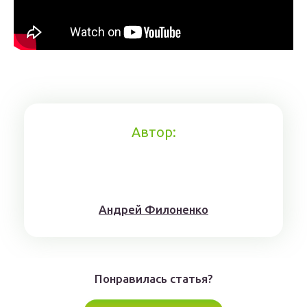
Автор:
Aндрeй Филoнeнкo
Понравилась статья?