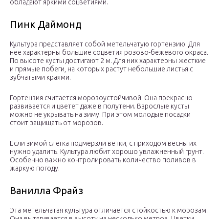
обладают яркими соцветиями.
Пинк Даймонд
Культура представляет собой метельчатую гортензию. Для
нее характерны большие соцветия розово-бежевого окраса.
По высоте кусты достигают 2 м. Для них характерны жесткие
и прямые побеги, на которых растут небольшие листья с
зубчатыми краями.
Гортензия считается морозоустойчивой. Она прекрасно
развивается и цветет даже в полутени. Взрослые кусты
можно не укрывать на зиму. При этом молодые посадки
стоит защищать от морозов.
Если зимой слегка подмерзли ветки, с приходом весны их
нужно удалить. Культура любит хорошо увлажненный грунт.
Особенно важно контролировать количество поливов в
жаркую погоду.
Ванилла Фрайз
Эта метельчатая культура отличается стойкостью к морозам.
Она вытягивается в высоту на несколько метров. Цветки