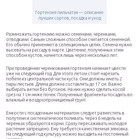
Гортензия пильчатая — описание
лучших сортов, посадка и уход
Размножить гортензию можно семенами, черенками,
отводками. Самым сложным способом считается семенной.
Его обычно применяют в селекционных целях. Семена нужно
высевать на рассаду в марте. Цветение, полученных этим
способом кустов, начнется лишь через несколько лет.
При проведении черенкования гортензия начинает цвести
уже на следующий год. Для этого летом стоит нарезать
побеги из центральной части куста. Они должны иметь 2
пары листьев. Длина должна составлять до 17 см. Важно
выбирать ветки без бутонов. На них нужно сделать косой
срез на 1 см ниже почек. Полученные фрагменты посадить во
влажный и воздухопроницаемый грунт.
Емкости с посадочным материалом следует разместить в
полутени и систематически поливать. Через 6 недель на
черенках образуются корни. Сразу пересаживать молодое
растение запрещено. Ему требуется качественная зимовка.
На следующий год культуру можно высадить на постоянный