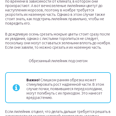
по времени в зависимости от климата, в котором они
произрастают. А вот вечнозеленые лилейники цветут до
наступления морозов, поэтому в ноябре требуется
укоротить их наземную часть. Однако в этом случае также
стоит знать, как подстричь лилейник правильно, чтобы не
повредить его.
В дождливую осень срезать мокрые цветы стоит сразу после
их увядания, однако с листьями торопиться не следует,
поскольку они могут оставаться зелеными вплоть до ноября.
Если они завяли, то можно срезать и их наземную часть.
Обрезанный лилейник под снегом
Важно!
Слишком ранняя обрезка может
стимулировать рост надземной части. В этом
случае почки, появившиеся перед холодами,
могут погибнуть с их приходом. Это нанесет
вред растению.
Если лилейник отцвел, что делать дальше требуется решать в