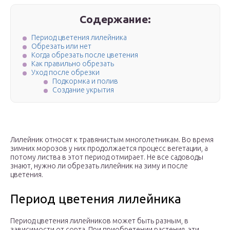
Содержание:
Период цветения лилейника
Обрезать или нет
Когда обрезать после цветения
Как правильно обрезать
Уход после обрезки
Подкормка и полив
Создание укрытия
Лилейник относят к травянистым многолетникам. Во время
зимних морозов у них продолжается процесс вегетации, а
потому листва в этот период отмирает. Не все садоводы
знают, нужно ли обрезать лилейник на зиму и после
цветения.
Период цветения лилейника
Период цветения лилейников может быть разным, в
зависимости от сорта. При приобретении растения, эти