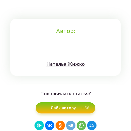
Автор:
Нaтaлья Жижкo
Понравилась статья?
156
Лайк автору