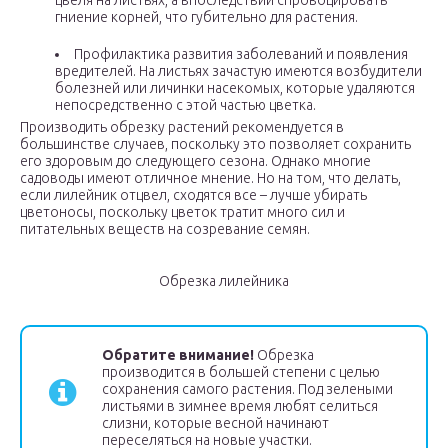
цвеля на листьях, а впоследствии спровоцировать
гниение корней, что губительно для растения.
Профилактика развития заболеваний и появления
вредителей. На листьях зачастую имеются возбудители
болезней или личинки насекомых, которые удаляются
непосредственно с этой частью цветка.
Производи­­­­­ть обрезку растений рекомендуется в
большинстве случаев, поскольку это позволяет сохранить
его здоровым до следующего сезона. Однако многие
садоводы имеют отличное мнение. Но на том, что делать,
если лилейник отцвел, сходятся все – лучше убирать
цветоносы, поскольку цветок тратит много сил и
питательных веществ на созревание семян.
Обрезка лилейника
Обратите внимание!
Обрезка
производится в большей степени с целью
сохранения самого растения. Под зелеными
листьями в зимнее время любят селиться
слизни, которые весной начинают
переселяться на новые участки.