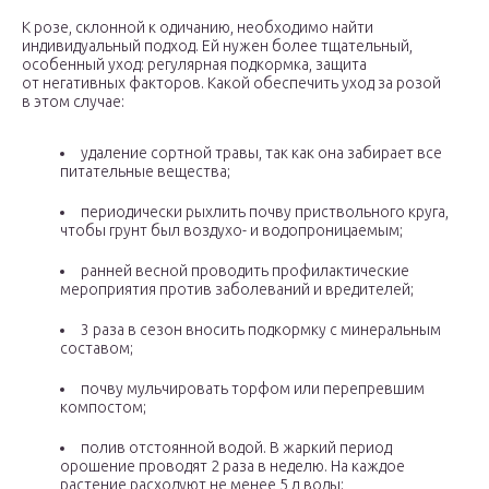
К розе, склонной к одичанию, необходимо найти
индивидуальный подход. Ей нужен более тщательный,
особенный уход: регулярная подкормка, защита
от негативных факторов. Какой обеспечить уход за розой
в этом случае:
удаление сортной травы, так как она забирает все
питательные вещества;
периодически рыхлить почву приствольного круга,
чтобы грунт был воздухо- и водопроницаемым;
ранней весной проводить профилактические
мероприятия против заболеваний и вредителей;
3 раза в сезон вносить подкормку с минеральным
составом;
почву мульчировать торфом или перепревшим
компостом;
полив отстоянной водой. В жаркий период
орошение проводят 2 раза в неделю. На каждое
растение расходуют не менее 5 л воды;