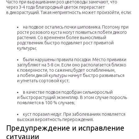
Часто при выращивании роз цветоводы замечают, что
через 3-4 года благородный цветок перерастает
в дикорастущий. Такая неприятность может произойти, если:
на подвое остались почки шиповника. Поэтому при
росте розового куста могут появиться побеги дикого
растения. Со временем более выносливый
родственник быстро подавляет рост привитой
культуры;
были нарушены правила посадки. Место прививки
заглубляют на 5-8 см. Если оно располагается близко
к поверхности, то саженец будет ослабленным,
а побеги дикой культуры начнут быстро развиваться
и угнетать сортовой куст;
в качестве подвоя подобран сильнорослый
и быстрорастущий экземпляр. В этом случае поросль
появляется в 100 % случаев;
куст поразил недуг. При заболеваниях появляется
высокая вероятность перерождения.
Предупреждение и исправление
ситуации