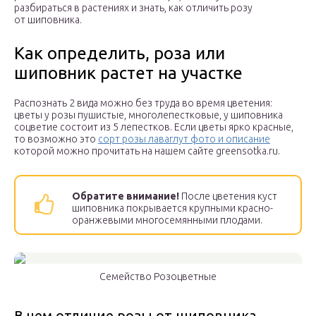
разбираться в растениях и знать, как отличить розу
от шиповника.
Как определить, роза или
шиповник растет на участке
Распознать 2 вида можно без труда во время цветения:
цветы у розы пушистые, многолепестковые, у шиповника
соцветие состоит из 5 лепестков. Если цветы ярко красные,
то возможно это
сорт розы лаваглут фото и описание
которой можно прочитать на нашем сайте greensotka.ru.
Обратите внимание!
После цветения куст
шиповника покрывается крупными красно-
оранжевыми многосемянными плодами.
Семейство Розоцветные
В чем отличие розы от шиповника