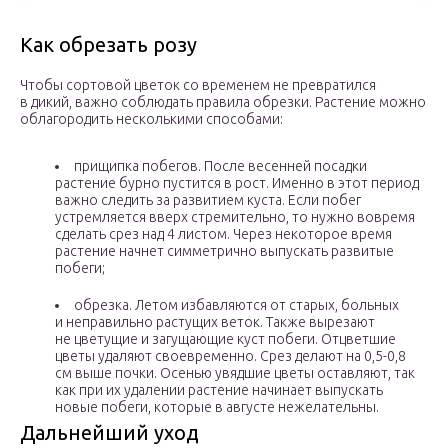
Как обрезать розу
Чтобы сортовой цветок со временем не превратился
в дикий, важно соблюдать правила обрезки. Растение можно
облагородить несколькими способами:
прищипка побегов. После весенней посадки
растение бурно пустится в рост. Именно в этот период
важно следить за развитием куста. Если побег
устремляется вверх стремительно, то нужно вовремя
сделать срез над 4 листом. Через некоторое время
растение начнет симметрично выпускать развитые
побеги;
обрезка. Летом избавляются от старых, больных
и неправильно растущих веток. Также вырезают
не цветущие и загущающие куст побеги. Отцветшие
цветы удаляют своевременно. Срез делают на 0,5-0,8
см выше почки. Осенью увядшие цветы оставляют, так
как при их удалении растение начинает выпускать
новые побеги, которые в августе нежелательны.
Дальнейший уход