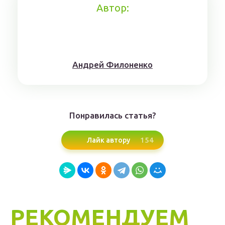
Автор:
Aндрeй Филoнeнкo
Понравилась статья?
154
Лайк автору
РЕКОМЕНДУЕМ