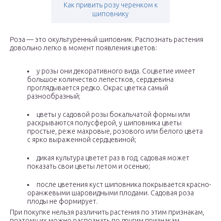
Как привить розу черенком к
шиповнику
Роза — это окультуренный шиповник. Распознать растения
довольно легко в момент появления цветов:
у розы они декоративного вида. Соцветие имеет
большое количество лепестков, сердцевина
проглядывается редко. Окрас цветка самый
разнообразный;
цветы у садовой розы бокальчатой формы или
раскрываются полусферой, у шиповника цветы
простые, реже махровые, розового или белого цвета
с ярко выраженной сердцевиной;
дикая культура цветет раз в год, садовая может
показать свои цветы летом и осенью;
после цветения куст шиповника покрывается красно-
оранжевыми шаровидными плодами. Садовая роза
плоды не формирует.
При покупке нельзя различить растения по этим признакам,
поэтому их можно распознать по другим признакам.