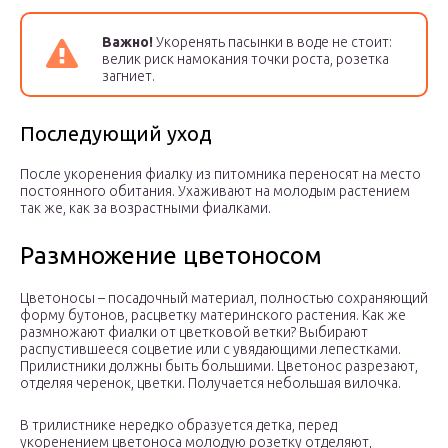
Важно!
Укоренять пасынки в воде не стоит:
велик риск намокания точки роста, розетка
загниет.
Последующий уход
После укоренения фиалку из питомника переносят на место
постоянного обитания. Ухаживают на молодым растением
так же, как за возрастными фиалками.
Размножение цветоносом
Цветоносы – посадочный материал, полностью сохраняющий
форму бутонов, расцветку материнского растения. Как же
размножают фиалки от цветковой ветки? Выбирают
распустившееся соцветие или с увядающими лепестками.
Прилистники должны быть большими. Цветонос разрезают,
отделяя черенок, цветки. Получается небольшая вилочка.
В трилистнике нередко образуется детка, перед
укоренением цветоноса молодую розетку отделяют,