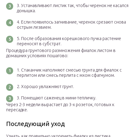
Устанавливают листик так, чтобы черенок не касался
донышка.
Если появилось загнивание, черенок срезают снова
острым лезвием.
После образования корешкового пучка растение
переносят в субстрат.
Процедура грунтового размножения фиалок листом в
домашних условиях пошагово:
Стаканчик наполняют смесью грунта для фиалок с
перлитом или смесь перлита с мхом сфагнумом.
Хорошо увлажняют грунт.
Помещают саженец в мини-тепличку.
Через 2-3 недели вырастает до 3-х розеток, готовых к
пересадке.
Последующий уход
Узнать, как правильно укоренить фиалку из листика,