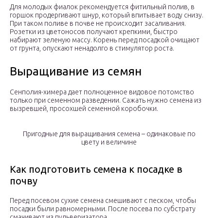
Для молодых фиалок рекомендуется фитильный полив, в
горшок продергивают шнур, который впитывает воду снизу.
При таком поливе в почве не происходит засаливания.
Розетки из цветоносов получают крепкими, быстро
набирают зеленую массу. Корень перед посадкой очищают
от грунта, опускают ненадолго в стимулятор роста.
Выращивание из семян
Сенполия-химера дает полноценное видовое потомство
только при семенном разведении. Сажать нужно семена из
вызревшей, просохшей семенной коробочки.
Пригодные для выращивания семена – одинаковые по
цвету и величине
Как подготовить семена к посадке в
почву
Перед посевом сухие семена смешивают с песком, чтобы
посадки были равномерными. После посева по субстрату
смачивают из пульверизатора.