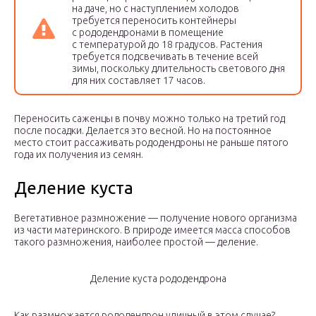
на даче, но с наступлением холодов
требуется переносить контейнеры
с рододендронами в помещение
с температурой до 18 градусов. Растения
требуется подсвечивать в течение всей
зимы, поскольку длительность светового дня
для них составляет 17 часов.
Переносить саженцы в почву можно только на третий год
после посадки. Делается это весной. Но на постоянное
место стоит рассаживать рододендроны не раньше пятого
года их получения из семян.
Деление куста
Вегетативное размножение — получение нового организма
из части материнского. В природе имеется масса способов
такого размножения, наиболее простой — деление.
Деление куста рододендрона
Как размножается рододендрон уличный в этом случае?