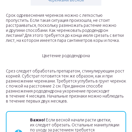
черенками весной
Срок одревеснения черенков можно с легкостью
пропустить. Если такая ситуация произошла, не стоит
расстраиваться, поскольку размножать растение можно
и другими способами. Как черенковать рододендрон
листами? Для этого требуется до конца июля срезать с ветки
лист, на котором имеется пара сантиметров коры и почка.
Цветение рододендрона
Срез следует обработать препаратом, стимулирующим рост
корней. Субстрат готовится тем же образом, как и при
размножении черенками. Требуется углубить в грунт черенок
с почкой на расстояние 2 см. При данном способе
размножения рододендрона укоренение происходит
в течение 4 месяцев. Начальные признаки можно наблюдать
в течение первых двух месяцев.
Важно!
Если весной начали расти цветки,
их следует обрезать. Остальные манипуляции
по уходу за растением требуется