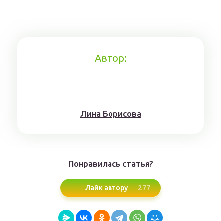
Автор:
Лина Борисoвa
Понравилась статья?
277
Лайк автору