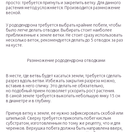
просто: требуется пригнуть и закрепить ветку. Для данного
растения метод усложняется. Производится размножение
весной.
У рододендрона требуется выбрать крайние побеги, чтобы
было легче делать отводки. Выбирать стоит наиболее
приближенные к земле ветки. Не стоит сразу использовать
несколько веток, рекомендуется делать до 5 отводок за раз
на кусте.
Размножение рододендрона отводками
В месте, где ветвь будет касаться земли, требуется сделать
разрез вдоль ветви. Избежать закрытия разреза можно,
вставив в него спичку. Это делать не обязательно,
но подобный прием позволяет ускорить рост растения.
В самой земле требуется выкопать небольшую ямку 15 см
в диаметре и в глубину.
Пригнув ветку к земле, ее нужно зафиксировать скобой или
шпилькой. Сверху требуется прикопать побег кислым
субстратом, изготовленным по тому же рецепту, что и для
черенков. Верхушка побега должна быть направлена вверх,