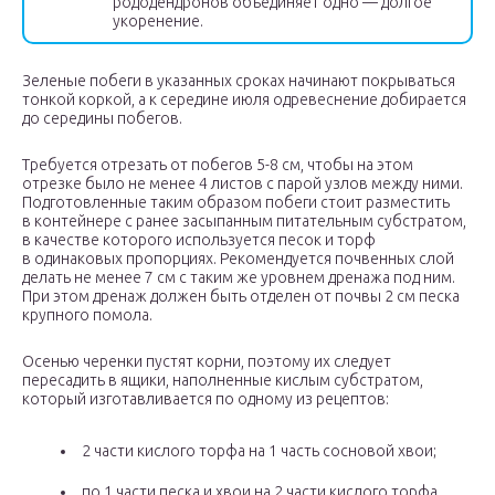
рододендронов объединяет одно — долгое
укоренение.
Зеленые побеги в указанных сроках начинают покрываться
тонкой коркой, а к середине июля одревеснение добирается
до середины побегов.
Требуется отрезать от побегов 5-8 см, чтобы на этом
отрезке было не менее 4 листов с парой узлов между ними.
Подготовленные таким образом побеги стоит разместить
в контейнере с ранее засыпанным питательным субстратом,
в качестве которого используется песок и торф
в одинаковых пропорциях. Рекомендуется почвенных слой
делать не менее 7 см с таким же уровнем дренажа под ним.
При этом дренаж должен быть отделен от почвы 2 см песка
крупного помола.
Осенью черенки пустят корни, поэтому их следует
пересадить в ящики, наполненные кислым субстратом,
который изготавливается по одному из рецептов:
2 части кислого торфа на 1 часть сосновой хвои;
по 1 части песка и хвои на 2 части кислого торфа