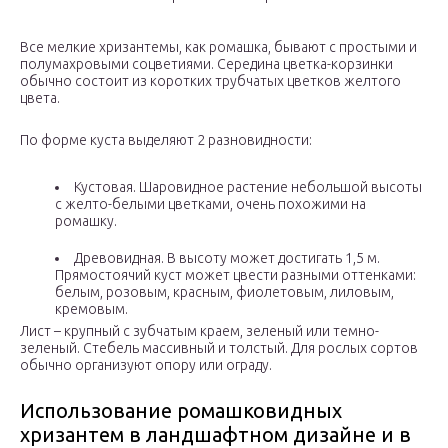
Все мелкие хризантемы, как ромашка, бывают с простыми и
полумахровыми соцветиями. Середина цветка-корзинки
обычно состоит из коротких трубчатых цветков желтого
цвета.
По форме куста выделяют 2 разновидности:
Кустовая. Шаровидное растение небольшой высоты
с желто-белыми цветками, очень похожими на
ромашку.
Древовидная. В высоту может достигать 1,5 м.
Прямостоячий куст может цвести разными оттенками:
белым, розовым, красным, фиолетовым, лиловым,
кремовым.
Лист – крупный с зубчатым краем, зеленый или темно-
зеленый. Стебель массивный и толстый. Для рослых сортов
обычно организуют опору или ограду.
Использование ромашковидных
хризантем в ландшафтном дизайне и в