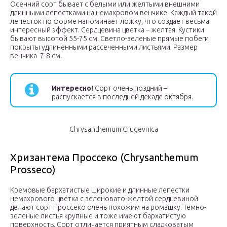
Осенний сорт бывает с белыми или желтыми внешними
длинными лепестками на немахровом венчике. Каждый такой
лепесток по форме напоминает ложку, что создает весьма
интересный эффект. Сердцевина цветка – желтая. Кустики
бывают высотой 55-75 см. Светло-зеленые прямые побеги
покрыты удлиненными рассеченными листьями. Размер
венчика 7-8 см.
Интересно!
Сорт очень поздний –
распускается в последней декаде октября.
Chrysanthemum Crugevnica
Хризантема Проссеко (Chrysanthemum
Prosseco)
Кремовые бархатистые широкие и длинные лепестки
немахрового цветка с зеленовато-желтой сердцевиной
делают сорт Проссеко очень похожим на ромашку. Темно-
зеленые листья крупные и тоже имеют бархатистую
поверхность. Сорт отличается приятным сладковатым