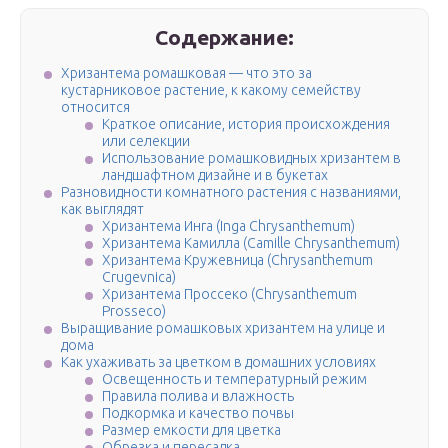
Содержание:
Хризантема ромашковая — что это за
кустарниковое растение, к какому семейству
относится
Краткое описание, история происхождения
или селекции
Использование ромашковидных хризантем в
ландшафтном дизайне и в букетах
Разновидности комнатного растения с названиями,
как выглядят
Хризантема Инга (Inga Chrysanthemum)
Хризантема Камилла (Camille Chrysanthemum)
Хризантема Кружевница (Chrysanthemum
Crugevnica)
Хризантема Проссеко (Chrysanthemum
Prosseco)
Выращивание ромашковых хризантем на улице и
дома
Как ухаживать за цветком в домашних условиях
Освещенность и температурный режим
Правила полива и влажность
Подкормка и качество почвы
Размер емкости для цветка
Обрезка и пересадка