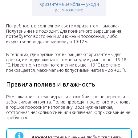
Хризантема Зембла — уход и
размножение
Потребность в солнечном свете у хризантем – высокая.
Полутень им не подходит. Для комнатного выращивания
потребуется восточный или южный подоконник, либо
искусственное досвечивание до 10-12 ч.
В теплицах, где круглый год выращивают хризантемы для
срезки, им поддерживают температуру в диапазоне +13-18
°С. Известно, что при потеплении выше +19 °С цветение
прекращается, максимально допустимый нагрев – до +25 °С.
Правила полива и влажность
Ромашка хризантемовидная влаголюбива, но не переносит
заболачивания грунта. Полив проводят после того, как почва
в горшке просохнет наполовину. Вода нужна мягкая,
отстоянная несколько дней или кипяченая. Опрыскивание не
требуется.
Важно!
Растение очень не любит сквозняки.