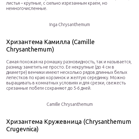
листья – крупные, с сильно изрезанным краем, но
немногочисленные.
Inga Chrysanthemum
Хризантема Камилла (Camille
Chrysanthemum)
Самая похожая на ромашку разновидность, так и называется,
разницу заметить не просто. Ее некрупные (до 4 см в
диаметре) венчики имеют несколько рядов длинных белых
лепестков по краю корзинок и желтую серединку. Можно
выращивать в комнатных условиях и для срезки, свежесть
срезанные побеги сохраняют до 5-6 дней.
Camille Chrysanthemum
Хризантема Кружевница (Chrysanthemum
Crugevnica)