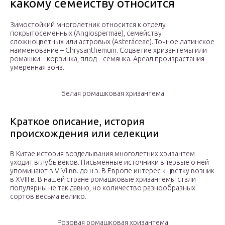
какому семейству относится
Зимостойкий многолетник относится к отделу
покрытосеменных (Angiospermae), семейству
сложноцветных или астровых (Asteráceae). Точное латинское
наименование – Chrysanthemum. Соцветие хризантемы или
ромашки – корзинка, плод – семянка. Ареал произрастания –
умеренная зона.
Белая ромашковая хризантема
Краткое описание, история
происхождения или селекции
В Китае история возделывания многолетних хризантем
уходит вглубь веков. Письменные источники впервые о ней
упоминают в V-VI вв. до н.э. В Европе интерес к цветку возник
в XVIII в. В нашей стране ромашковые хризантемы стали
популярны не так давно, но количество разнообразных
сортов весьма велико.
Розовая ромашковая хризантема