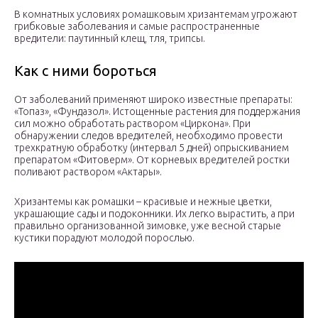
В комнатных условиях ромашковым хризантемам угрожают
грибковые заболевания и самые распространенные
вредители: паутинный клещ, тля, трипсы.
Как с ними бороться
От заболеваний применяют широко известные препараты:
«Топаз», «Фундазол». Истощенные растения для поддержания
сил можно обработать раствором «Циркона». При
обнаружении следов вредителей, необходимо провести
трехкратную обработку (интервал 5 дней) опрыскиванием
препаратом «Фитоверм». От корневых вредителей ростки
поливают раствором «Актары».
Хризантемы как ромашки – красивые и нежные цветки,
украшающие сады и подоконники. Их легко вырастить, а при
правильно организованной зимовке, уже весной старые
кустики порадуют молодой порослью.