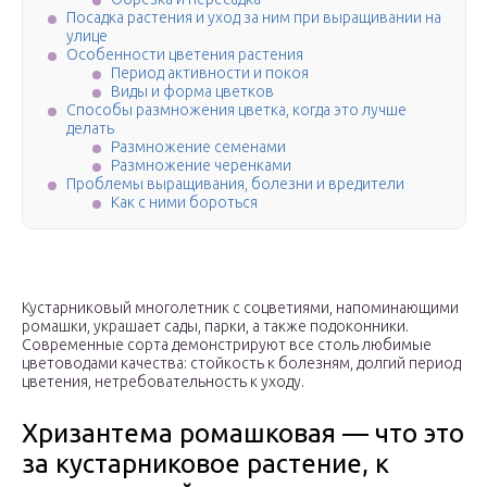
Посадка растения и уход за ним при выращивании на
улице
Особенности цветения растения
Период активности и покоя
Виды и форма цветков
Способы размножения цветка, когда это лучше
делать
Размножение семенами
Размножение черенками
Проблемы выращивания, болезни и вредители
Как с ними бороться
Кустарниковый многолетник с соцветиями, напоминающими
ромашки, украшает сады, парки, а также подоконники.
Современные сорта демонстрируют все столь любимые
цветоводами качества: стойкость к болезням, долгий период
цветения, нетребовательность к уходу.
Хризантема ромашковая — что это
за кустарниковое растение, к