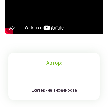
Автор:
Eкaтерина Тихaмировa