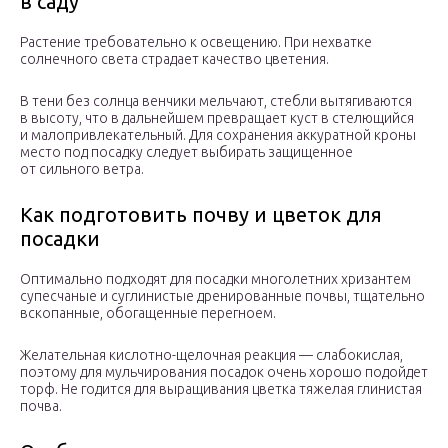
в саду
Растение требовательно к освещению. При нехватке
солнечного света страдает качество цветения.
В тени без солнца венчики мельчают, стебли вытягиваются
в высоту, что в дальнейшем превращает куст в стелющийся
и малопривлекательный. Для сохранения аккуратной кроны
место под посадку следует выбирать защищенное
от сильного ветра.
Как подготовить почву и цветок для
посадки
Оптимально подходят для посадки многолетних хризантем
супесчаные и суглинистые дренированные почвы, тщательно
вскопанные, обогащенные перегноем.
Желательная кислотно-щелочная реакция — слабокислая,
поэтому для мульчирования посадок очень хорошо подойдет
торф. Не годится для выращивания цветка тяжелая глинистая
почва.