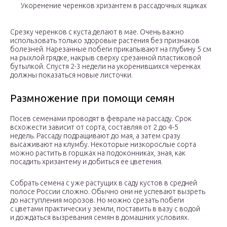
Укоренение черенков хризантем в рассадочных ящиках
Срезку черенков с куста делают в мае. Очень важно
использовать только здоровые растения без признаков
болезней. Нарезанные побеги прикапывают на глубину 5 см
на рыхлой грядке, накрыв сверху срезанной пластиковой
бутылкой. Спустя 2-3 недели на укоренившихся черенках
должны показаться новые листочки.
Размножение при помощи семян
Посев семенами проводят в феврале на рассаду. Срок
всхожести зависит от сорта, составляя от 2 до 4-5
недель. Рассаду подращивают до мая, а затем сразу
высаживают на клумбу. Некоторые низкорослые сорта
можно растить в горшках на подоконниках, зная, как
посадить хризантему и добиться ее цветения.
Собрать семена с уже растущих в саду кустов в средней
полосе России сложно. Обычно они не успевают вызреть
до наступления морозов. Но можно срезать побеги
с цветами практически у земли, поставить в вазу с водой
и дождаться вызревания семян в домашних условиях.