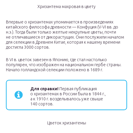
Хризантема махровая в цвету
Впервые о хризантемах упоминается в произведениях
китайского философа древности — Конфуция (V-VI вв. до
н.э.). Тогда были только желтые некрупные цветы, почти
не отличавшиеся от дикорастущих. Они послужили началом
для селекции в Древнем Китае, которая к нашему времени
достигла 3000 сортов.
В VI в. цветок завезен в Японию, где стал настолько
популярен, что изображен на национальном гербе страны.
Начало голландской селекции положено в 1689 г.
Для справки!
Первая публикация
о хризантемах в России была в 1844 г.,
а к 1910 г. возделывалось уже свыше
140 сортов.
Цветок хризантемы