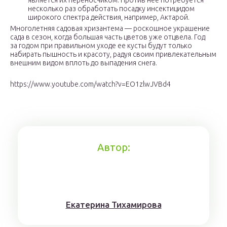
является их переносчиком. Против нее потребуется
несколько раз обработать посадку инсектицидом
широкого спектра действия, например, Актарой.
Многолетняя садовая хризантема — роскошное украшение
сада в сезон, когда большая часть цветов уже отцвела. Год
за годом при правильном уходе ее кусты будут только
набирать пышность и красоту, радуя своим привлекательным
внешним видом вплоть до выпадения снега.
https://www.youtube.com/watch?v=EO1zlwJVBd4
Автор:
Eкaтерина Тихaмировa