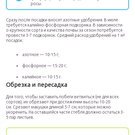
росы.
Сразу после посадки вносят азотные удобрения. В июле
требуется калийно-фосфорная подкормка. В зависимости
о крупности сорта и качества почвы за сезон потребуется
провести 3-7 подкормок. Средний расход удобрений на 1 м²
посадок:
азотное — 10-15 г;
фосфорное — 15-20 г;
калийное — 10-15 г.
Обрезка и пересадка
Для того, чтобы заставить побеги ветвиться (не для всех
сортов), их обрезают при достижении высоты 10-20
см. Срезают макушки длиной 5-7 см, которые можно
укоренить. На оставшейся части стебля должно остаться 3-
5 пар листьев.