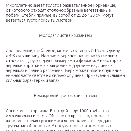
Многолетник имеет толстое разветвленное корневище,
от которого отходят столонообразные вегетативные
побеги. Стебли прямые, высотой от 25 до 120 см, могут
ветвиться, густо покрыты листвой.
Молодая листва хризантем
Лист зеленый, стеблевой, может достигать 7-15 см в длину
и 4-8 см в ширину. Нижние и верхние листья могут сильно
отличаться друг от друга размерами и формой. У некоторых
черешки короткие, а края ровные, другие — на длинных
черешках и сильно рассечены. Верх может иметь опушение,
нижняя часть светлее и сильно опушена. При касании слышен
сильный характерный запах.
Немахровый цветок хризантемы
Соцветие — корзинка. В каждой — до 1000 трубчатых
и язычковых цветков. Обычно по краю — однополые
женские с тремя сросшимися лепестками, а в середине —
трубчатые обоеполые. У полумахровых и немахровых
сортов соцветие состоит из трубчатых обоеполых цветков,