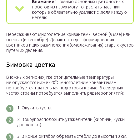
Внимание!
Помимо основных цветоносных
побегов из пазух могут отрастать пасынки,
которые обязательно удаляют с июля каждую
неделю.
Пересаживают многолетние хризантемы весной (в мае) или
осенью (в сентябре). Делают это для формирования
цветников и для размножения (омолаживания) старых кустов
путем их деления.
Зимовка цветка
В южных регионах, где отрицательные температуры
не опускаются ниже -20°С многолетним хризантемам
не требуется тщательная подготовка к зиме. В северных
частях страны потребуется выполнить ряд мероприятий:
Окучить кусты.
Вокруг расположить утяжелители (кирпичи, куски
досок и т.д.).
В конце октября обрезать стебли до высоты 10 см.