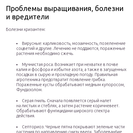
Проблемы выращивания, болезни
и вредители
Болезни хризантем:
Вирусные: карликовость, мозаичность, позеленение
соцветий и другие. Лечению не поддаются, пораженные
растения необходимо сжечь.
Мучнистая роса. Возникает при нехватке в почве
калия и фосфора и избытке азота, а также в загущенных
посадках в сырую и прохладную погоду. Правильная
агротехника предотвратит появление грибка.
Пораженные кусты обрабатывают медным купоросом,
Фундазолом.
Серая гниль. Сначала появляется серый налет
на листьях и стеблях, а затем растение коричневеет.
Обрабатывают фунгицидами широкого спектра
действия.
Септориоз. Черные пятна покрывают зеленые части
растения по направлению снизу вверх. Заболеван6ие