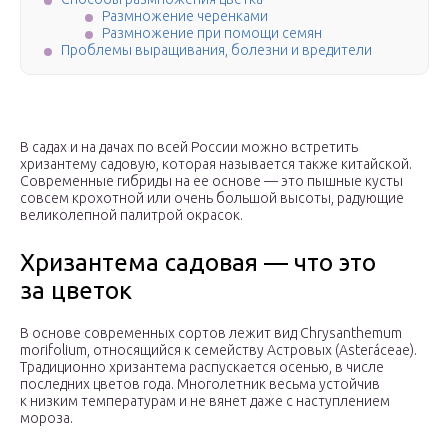
Размножение черенками
Размножение при помощи семян
Проблемы выращивания, болезни и вредители
В садах и на дачах по всей России можно встретить
хризантему садовую, которая называется также китайской.
Современные гибриды на ее основе — это пышные кусты
совсем крохотной или очень большой высоты, радующие
великолепной палитрой окрасок.
Хризантема садовая — что это
за цветок
В основе современных сортов лежит вид Chrysanthemum
morifolium, относящийся к семейству Астровых (Asteráceae).
Традиционно хризантема распускается осенью, в числе
последних цветов года. Многолетник весьма устойчив
к низким температурам и не вянет даже с наступлением
мороза.