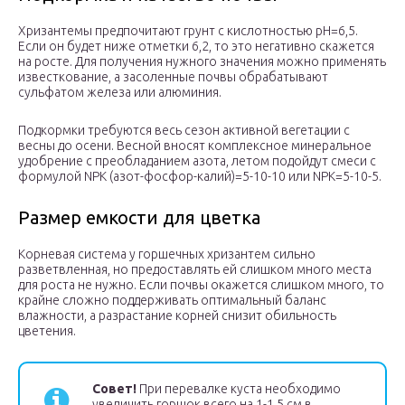
Хризантемы предпочитают грунт с кислотностью pH=6,5.
Если он будет ниже отметки 6,2, то это негативно скажется
на росте. Для получения нужного значения можно применять
известкование, а засоленные почвы обрабатывают
сульфатом железа или алюминия.
Подкормки требуются весь сезон активной вегетации с
весны до осени. Весной вносят комплексное минеральное
удобрение с преобладанием азота, летом подойдут смеси с
формулой NPK (азот-фосфор-калий)=5-10-10 или NPK=5-10-5.
Размер емкости для цветка
Корневая система у горшечных хризантем сильно
разветвленная, но предоставлять ей слишком много места
для роста не нужно. Если почвы окажется слишком много, то
крайне сложно поддерживать оптимальный баланс
влажности, а разрастание корней снизит обильность
цветения.
Совет!
При перевалке куста необходимо
увеличить горшок всего на 1-1,5 см в