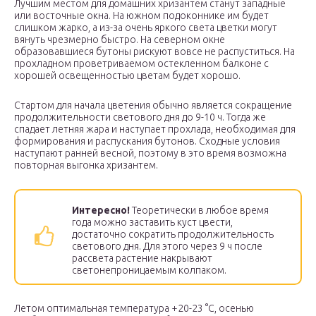
Лучшим местом для домашних хризантем станут западные
или восточные окна. На южном подоконнике им будет
слишком жарко, а из-за очень яркого света цветки могут
вянуть чрезмерно быстро. На северном окне
образовавшиеся бутоны рискуют вовсе не распуститься. На
прохладном проветриваемом остекленном балконе с
хорошей освещенностью цветам будет хорошо.
Стартом для начала цветения обычно является сокращение
продолжительности светового дня до 9-10 ч. Тогда же
спадает летняя жара и наступает прохлада, необходимая для
формирования и распускания бутонов. Сходные условия
наступают ранней весной, поэтому в это время возможна
повторная выгонка хризантем.
Интересно!
Теоретически в любое время
года можно заставить куст цвести,
достаточно сократить продолжительность
светового дня. Для этого через 9 ч после
рассвета растение накрывают
светонепроницаемым колпаком.
Летом оптимальная температура +20-23 °С, осенью