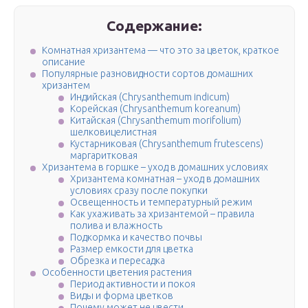
Содержание:
Комнатная хризантема — что это за цветок, краткое
описание
Популярные разновидности сортов домашних
хризантем
Индийская (Chrysanthemum indicum)
Корейская (Chrysanthemum koreanum)
Китайская (Chrysanthemum morifolium)
шелковицелистная
Кустарниковая (Chrysanthemum frutescens)
маргаритковая
Хризантема в горшке – уход в домашних условиях
Хризантема комнатная – уход в домашних
условиях сразу после покупки
Освещенность и температурный режим
Как ухаживать за хризантемой – правила
полива и влажность
Подкормка и качество почвы
Размер емкости для цветка
Обрезка и пересадка
Особенности цветения растения
Период активности и покоя
Виды и форма цветков
Почему может не цвести