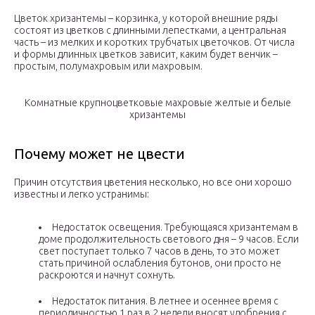
Цветок хризантемы – корзинка, у которой внешние ряды
состоят из цветков с длинными лепестками, а центральная
часть – из мелких и коротких трубчатых цветочков. От числа
и формы длинных цветков зависит, каким будет венчик –
простым, полумахровым или махровым.
Комнатные крупноцветковые махровые желтые и белые
хризантемы
Почему может не цвести
Причин отсутствия цветения несколько, но все они хорошо
известны и легко устранимы:
Недостаток освещения. Требующаяся хризантемам в
доме продолжительность светового дня – 9 часов. Если
свет поступает только 7 часов в день, то это может
стать причиной ослабления бутонов, они просто не
раскроются и начнут сохнуть.
Недостаток питания. В летнее и осеннее время с
периодичностью 1 раз в 2 недели вносят удобрения с