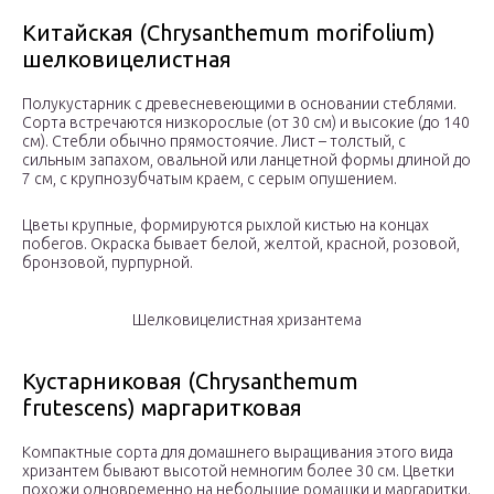
Китайская (Chrysanthemum morifolium)
шелковицелистная
Полукустарник с древесневеющими в основании стеблями.
Сорта встречаются низкорослые (от 30 см) и высокие (до 140
см). Стебли обычно прямостоячие. Лист – толстый, с
сильным запахом, овальной или ланцетной формы длиной до
7 см, с крупнозубчатым краем, с серым опушением.
Цветы крупные, формируются рыхлой кистью на концах
побегов. Окраска бывает белой, желтой, красной, розовой,
бронзовой, пурпурной.
Шелковицелистная хризантема
Кустарниковая (Chrysanthemum
frutescens) маргаритковая
Компактные сорта для домашнего выращивания этого вида
хризантем бывают высотой немногим более 30 см. Цветки
похожи одновременно на небольшие ромашки и маргаритки.