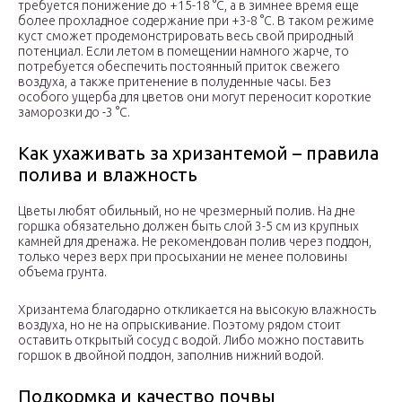
требуется понижение до +15-18 °С, а в зимнее время еще
более прохладное содержание при +3-8 °С. В таком режиме
куст сможет продемонстрировать весь свой природный
потенциал. Если летом в помещении намного жарче, то
потребуется обеспечить постоянный приток свежего
воздуха, а также притенение в полуденные часы. Без
особого ущерба для цветов они могут переносит короткие
заморозки до -3 °С.
Как ухаживать за хризантемой – правила
полива и влажность
Цветы любят обильный, но не чрезмерный полив. На дне
горшка обязательно должен быть слой 3-5 см из крупных
камней для дренажа. Не рекомендован полив через поддон,
только через верх при просыхании не менее половины
объема грунта.
Хризантема благодарно откликается на высокую влажность
воздуха, но не на опрыскивание. Поэтому рядом стоит
оставить открытый сосуд с водой. Либо можно поставить
горшок в двойной поддон, заполнив нижний водой.
Подкормка и качество почвы