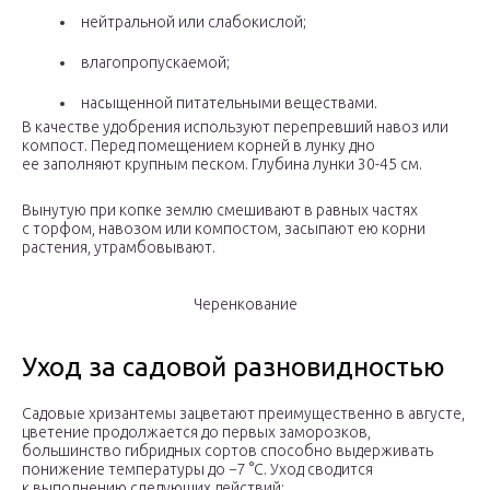
нейтральной или слабокислой;
влагопропускаемой;
насыщенной питательными веществами.
В качестве удобрения используют перепревший навоз или
компост. Перед помещением корней в лунку дно
ее заполняют крупным песком. Глубина лунки 30-45 см.
Вынутую при копке землю смешивают в равных частях
с торфом, навозом или компостом, засыпают ею корни
растения, утрамбовывают.
Черенкование
Уход за садовой разновидностью
Садовые хризантемы зацветают преимущественно в августе,
цветение продолжается до первых заморозков,
большинство гибридных сортов способно выдерживать
понижение температуры до −7 °С. Уход сводится
к выполнению следующих действий: