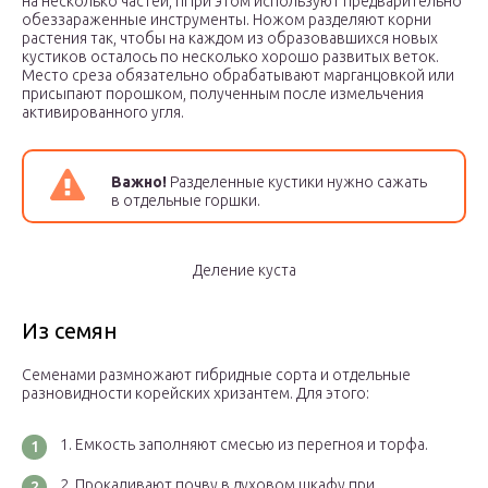
на несколько частей, пПри этом используют предварительно
обеззараженные инструменты. Ножом разделяют корни
растения так, чтобы на каждом из образовавшихся новых
кустиков осталось по несколько хорошо развитых веток.
Место среза обязательно обрабатывают марганцовкой или
присыпают порошком, полученным после измельчения
активированного угля.
Важно!
Разделенные кустики нужно сажать
в отдельные горшки.
Деление куста
Из семян
Семенами размножают гибридные сорта и отдельные
разновидности корейских хризантем. Для этого:
Емкость заполняют смесью из перегноя и торфа.
Прокаливают почву в духовом шкафу при