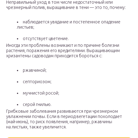
Неправильный уход, в том числе недостаточный или
чрезмерный полив, выращивание в тени — это то, почему:
наблюдается увядание и постепенное опадение
листьев;
отсутствует цветение.
Иногда эти проблемы возникают и по причине болезни
растения, поражения его вредителями. Выращивающим
хризантемы садоводам приходится бороться с:
ржавчиной;
септориозом;
мучнистой росой;
серой гнилью.
Грибковые заболевания развиваются при чрезмерном
увлажнении почвы. Если в период вегетации похолодает
(май-июнь), то риск появления, например, ржавчины
на листьях, также увеличится.