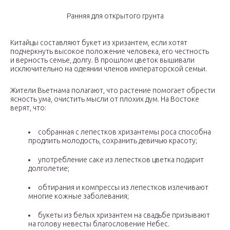
Ранняя для открытого грунта
Китайцы составляют букет из хризантем, если хотят
подчеркнуть высокое положение человека, его честность
и верность семье, долгу. В прошлом цветок вышивали
исключительно на одеянии членов императорской семьи.
Жители Вьетнама полагают, что растение помогает обрести
ясность ума, очистить мысли от плохих дум. На Востоке
верят, что:
собранная с лепестков хризантемы роса способна
продлить молодость, сохранить девичью красоту;
употребление саке из лепестков цветка подарит
долголетие;
обтирания и компрессы из лепестков излечивают
многие кожные заболевания;
букеты из белых хризантем на свадьбе призывают
на голову невесты благословение Небес.