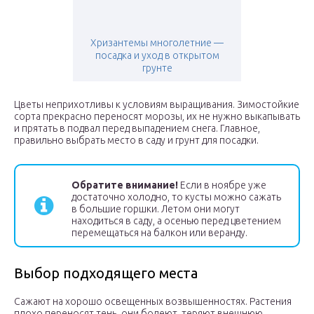
Хризантемы многолетние —
посадка и уход в открытом
грунте
Цветы неприхотливы к условиям выращивания. Зимостойкие
сорта прекрасно переносят морозы, их не нужно выкапывать
и прятать в подвал перед выпадением снега. Главное,
правильно выбрать место в саду и грунт для посадки.
Обратите внимание!
Если в ноябре уже
достаточно холодно, то кусты можно сажать
в большие горшки. Летом они могут
находиться в саду, а осенью перед цветением
перемещаться на балкон или веранду.
Выбор подходящего места
Сажают на хорошо освещенных возвышенностях. Растения
плохо переносят тень, они болеют, теряют внешнюю