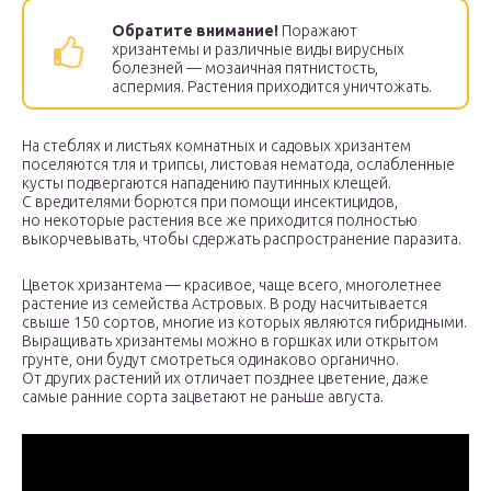
Обратите внимание!
Поражают
хризантемы и различные виды вирусных
болезней — мозаичная пятнистость,
аспермия. Растения приходится уничтожать.
На стеблях и листьях комнатных и садовых хризантем
поселяются тля и трипсы, листовая нематода, ослабленные
кусты подвергаются нападению паутинных клещей.
С вредителями борются при помощи инсектицидов,
но некоторые растения все же приходится полностью
выкорчевывать, чтобы сдержать распространение паразита.
Цветок хризантема — красивое, чаще всего, многолетнее
растение из семейства Астровых. В роду насчитывается
свыше 150 сортов, многие из которых являются гибридными.
Выращивать хризантемы можно в горшках или открытом
грунте, они будут смотреться одинаково органично.
От других растений их отличает позднее цветение, даже
самые ранние сорта зацветают не раньше августа.