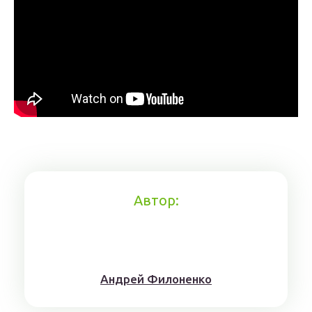
Автор:
Aндрeй Филoнeнкo