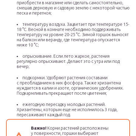
приобрести в магазине или сделать самостоятельно,
смешав дерновую и садовую землю с некоторой частью
песка и перегноя;
температуру воздуха. Зацветает при температуре 15-
18 °С. Весной в комнате необходимо поддерживать
температуру на уровне 20-25 °С. Зимой горшок выносят
на балкон или веранду, где температура опускается
ниже 10 °С;
опрыскивание. Если лето жаркое, растения
регулярно опрыскивают. Делают это с утра или под
вечер;
подкормки. Удобряют растения составами
с преобладанием в них фосфора. Также хризантема
нуждается в калии и азоте, органических удобрениях.
Подкармливать прекращают после цветения;
ежегодную пересадку молодых растений.
Хризантемы, которым еще не исполнилось 3 года,
пересаживают каждый год.
Важно!
Корни растений расположены
у поверхности, горшки выбирают