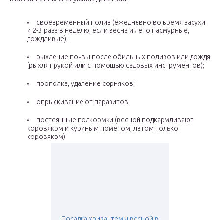
своевременный полив (ежедневно во время засухи
и 2-3 раза в неделю, если весна и лето пасмурные,
дождливые);
рыхление почвы после обильных поливов или дождя
(рыхлят рукой или с помощью садовых инструментов);
прополка, удаление сорняков;
опрыскивание от паразитов;
постоянные подкормки (весной подкармливают
коровяком и куриным пометом, летом только
коровяком).
Посадка хризантемы весной в