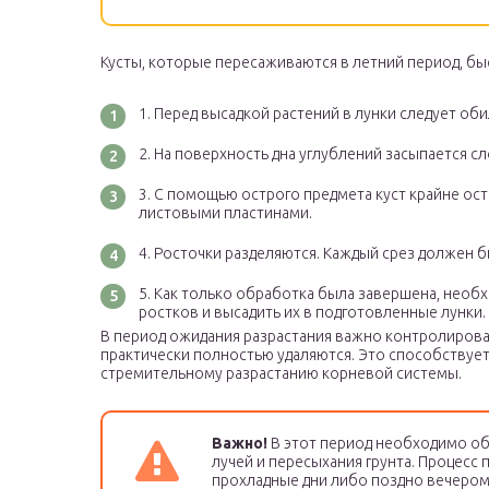
Кусты, которые пересаживаются в летний период, бы
Перед высадкой растений в лунки следует об
На поверхность дна углублений засыпается сл
С помощью острого предмета куст крайне ос
листовыми пластинами.
Росточки разделяются. Каждый срез должен 
Как только обработка была завершена, необх
ростков и высадить их в подготовленные лунки.
В период ожидания разрастания важно контролирова
практически полностью удаляются. Это способствует
стремительному разрастанию корневой системы.
Важно!
В этот период необходимо об
лучей и пересыхания грунта. Процесс
прохладные дни либо поздно вечером