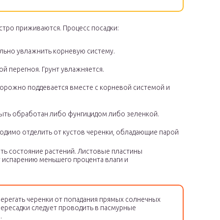
стро приживаются. Процесс посадки:
ильно увлажнить корневую систему.
ой перегноя. Грунт увлажняется.
торожно поддевается вместе с корневой системой и
быть обработан либо фунгицидом либо зеленкой.
одимо отделить от кустов черенки, обладающие парой
ть состояние растений. Листовые пластины
 испарению меньшего процента влаги и
ерегать черенки от попадания прямых солнечных
 пересадки следует проводить в пасмурные
.