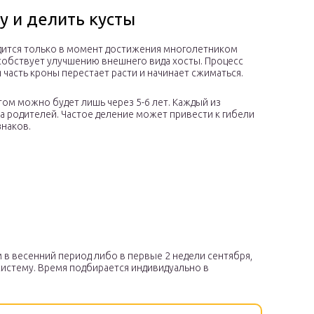
у и делить кусты
одится только в момент достижения многолетником
собствует улучшению внешнего вида хосты. Процесс
 часть кроны перестает расти и начинает сжиматься.
ом можно будет лишь через 5-6 лет. Каждый из
 родителей. Частое деление может привести к гибели
знаков.
в весенний период либо в первые 2 недели сентября,
систему. Время подбирается индивидуально в