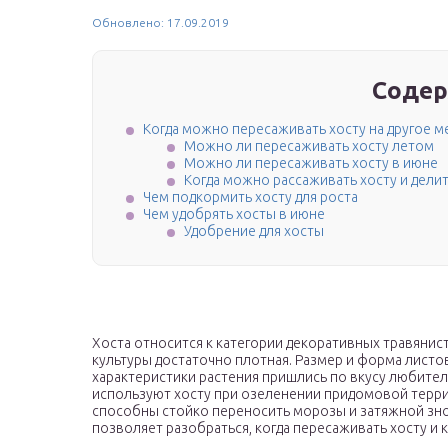
Обновлено: 17.09.2019
Содер
Когда можно пересаживать хосту на другое м
Можно ли пересаживать хосту летом
Можно ли пересаживать хосту в июне
Когда можно рассаживать хосту и делит
Чем подкормить хосту для роста
Чем удобрять хосты в июне
Удобрение для хосты
Хоста относится к категории декоративных травяни
культуры достаточно плотная. Размер и форма лист
характеристики растения пришлись по вкусу любите
используют хосту при озеленении придомовой терр
способны стойко переносить морозы и затяжной зн
позволяет разобраться, когда пересаживать хосту и 