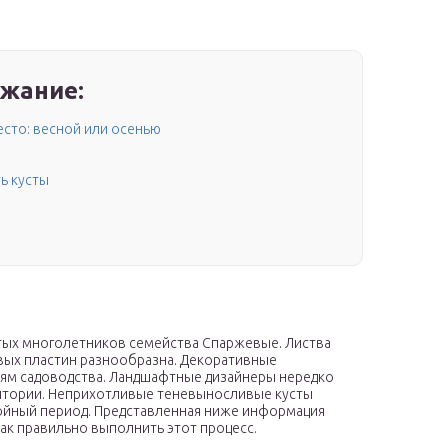
жание:
есто: весной или осенью
ь кусты
стых многолетников семейства Спаржевые. Листва
овых пластин разнообразна. Декоративные
лям садоводства. Ландшафтные дизайнеры нередко
итории. Неприхотливые теневыносливые кусты
ойный период. Представленная ниже информация
как правильно выполнить этот процесс.