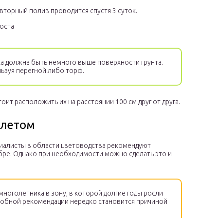
вторный полив проводится спустя 3 суток.
оста
а должна быть немного выше поверхности грунта.
ьзуя перегной либо торф.
оит расположить их на расстоянии 100 см друг от друга.
 летом
циалисты в области цветоводства рекомендуют
бре. Однако при необходимости можно сделать это и
многолетника в зону, в которой долгие годы росли
добной рекомендации нередко становится причиной