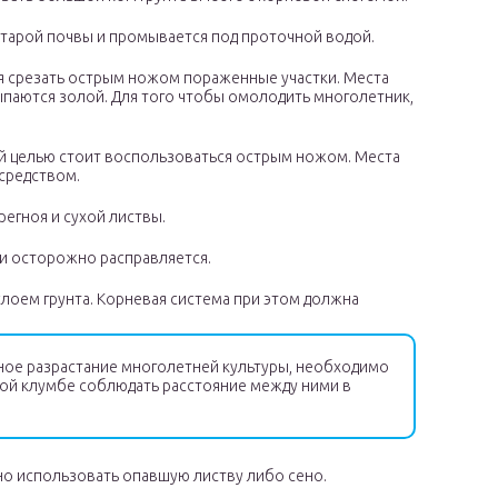
старой почвы и промывается под проточной водой.
я срезать острым ножом пораженные участки. Места
паются золой. Для того чтобы омолодить многолетник,
той целью стоит воспользоваться острым ножом. Места
средством.
егноя и сухой листвы.
 и осторожно расправляется.
слоем грунта. Корневая система при этом должна
ное разрастание многолетней культуры, необходимо
ной клумбе соблюдать расстояние между ними в
но использовать опавшую листву либо сено.