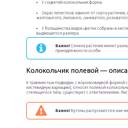
У соцветий колокольная форма.
Окрас лепестков зависит от сорта растения
желтоватого, лилового, синеватого, розоватого
У большинства видов цветки собраны в кисти
выдающегося размера.
Важно!
Семена растения имеют разны
принадлежности особи.
Колокольчик полевой — опис
К травянистым подвидам, с воронковидной формой с
кистевидную вариацию), относят полевой колокольчи
стелющегося типа, существуют с ответвлениями. Ли
Важно!
Бутоны распускаются в мае-ию