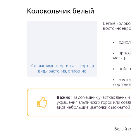
Колокольчик белый
Белые колоко
восточноевроп
однол
продо
месяца;
Как выглядят георгины — сорта и
побег
виды растения, описание
мелки
сортовог
Важно!
На домашних участках данный 
украшения альпийских горок или созд
вида небольшие цветочки с мохнатой
Белый к