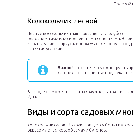
Полевой 
Колокольчик лесной
Лесные колокольчики чаще окрашены в голубоватый 
белоснежными или сиреневатыми лепестками. В при
выращивание на приусадебном участке требует созд
развития условий.
Важно!
По растению можно делать пр
капелек росы на листве предрекает ск
В народе он может называться музыкальным – из-за ле
Купала.
Виды и сорта садовых мно
Колокольчик садовый характеризуется большим кол
окрасом лепестков, объемами бутонов.