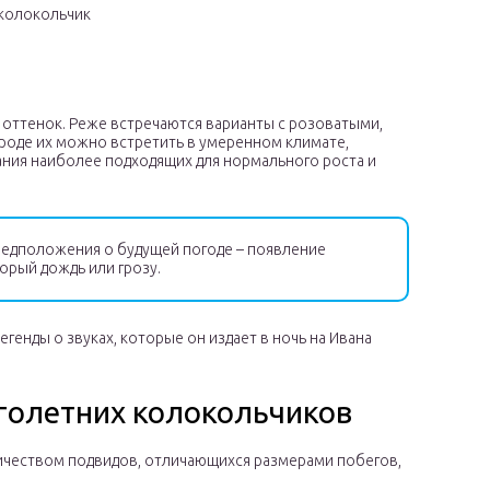
колокольчик
оттенок. Реже встречаются варианты с розоватыми,
роде их можно встретить в умеренном климате,
ания наиболее подходящих для нормального роста и
едположения о будущей погоде – появление
орый дождь или грозу.
генды о звуках, которые он издает в ночь на Ивана
голетних колокольчиков
ичеством подвидов, отличающихся размерами побегов,