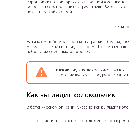
европейских территориях и в Северной Америке. К 
встречаются однолетники и двулетники. Бутоны вн
покрыты узкой листвой.
Цветы к
На каждом побеге расположены цветки, с белым, гол
метельчатая или кистевидная форма. После заверше
небольших семенных коробочек.
Важно!
Виды колокольчиков включают 
Цветение культуры продолжается на п
Как выглядит колокольчик
В ботаническом описании указано, как выглядит колок
Листва на побегах расположена в поочередн