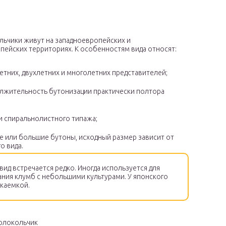
льчики живут на западноевропейских и
ейских территориях. К особенностям вида относят:
етних, двухлетних и многолетних представителей;
лжительность бутонизации практически полтора
и спиральнолистного типажа;
е или большие бутоны, исходный размер зависит от
о вида.
вид встречается редко. Иногда используется для
ания клумб с небольшими культурами. У японского
 каемкой.
олокольчик