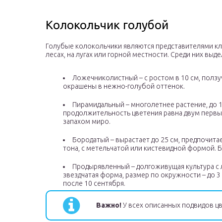
Колокольчик голубой
Голубые колокольчики являются представителями кл
лесах, на лугах или горной местности. Среди них в
Ложечниколистный – с ростом в 10 см, ползу
окрашены в нежно-голубой оттенок.
Пирамидальный – многолетнее растение, до 1,
продолжительность цветения равна двум первым
запахом миро.
Бородатый – вырастает до 25 см, предпочита
тона, с метельчатой или кистевидной формой. Б
Продырявленный – долгоживущая культура с 
звездчатая форма, размер по окружности – до 3
после 10 сентября.
Важно!
У всех описанных подвидов цв