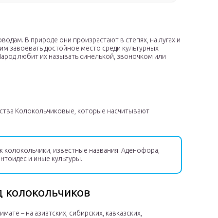
водам. В природе они произрастают в степях, на лугах и
им завоевать достойное место среди культурных
Народ любит их называть синелькой, звоночком или
йства Колокольчиковые, которые насчитывают
к колокольчики, известные названия: Аденофора,
интоидес и иные культуры.
д колокольчиков
ате – на азиатских, сибирских, кавказских,