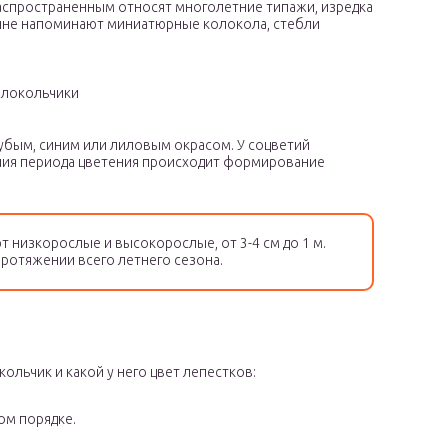
распространенным относят многолетние типажи, изредка
ешне напоминают миниатюрные колокола, стебли
олокольчики
убым, синим или лиловым окрасом. У соцветий
ния периода цветения происходит формирование
низкорослые и высокорослые, от 3-4 см до 1 м.
ротяжении всего летнего сезона.
ольчик и какой у него цвет лепестков:
ом порядке.