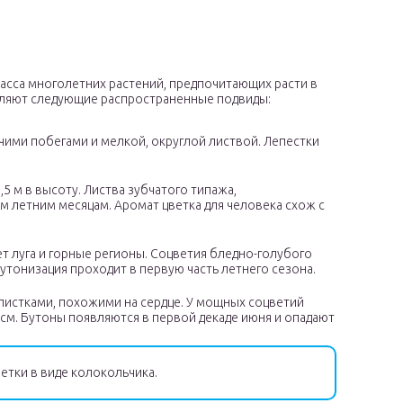
асса многолетних растений, предпочитающих расти в
ыделяют следующие распространенные подвиды:
чими побегами и мелкой, округлой листвой. Лепестки
5 м в высоту. Листва зубчатого типажа,
 летним месяцам. Аромат цветка для человека схож с
ет луга и горные регионы. Соцветия бледно-голубого
утонизация проходит в первую часть летнего сезона.
листками, похожими на сердце. У мощных соцветий
 см. Бутоны появляются в первой декаде июня и опадают
етки в виде колокольчика.