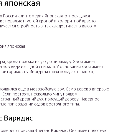
я японская
х России криптомерия Японская, относящаяся
ева поражает густой кроной и колоритной красно-
ичается стройностью, так как достигает в высоту
рия японская
ра, крона похожа на узкую пирамиду. Хвоя имеет
ах в виде изящной спирали. У основания хвоя имеет
повторимость. Иногда на глаза попадают шишки,
появился еще в мезозойскую эру. Само дерево впервые
. Если постоять несколько минут рядом
 странный древний дух, присущий дереву. Наверное,
ью при создании садов восточного типа.
с Виридис
томерия японская Элеганс Виридис. Она имеет плотную