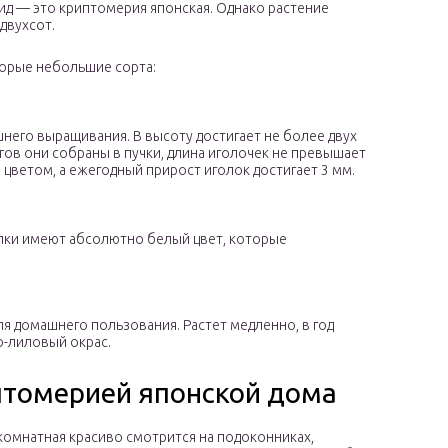
вид — это криптомерия японская. Однако растение
двухсот.
торые небольшие сорта:
шнего выращивания. В высоту достигает не более двух
гов они собраны в пучки, длина иголочек не превышает
 цветом, а ежегодный прирост иголок достигает 3 мм.
олки имеют абсолютно белый цвет, которые
я домашнего пользования. Растет медленно, в год
о-лиловый окрас.
птомерией японской дома
омнатная красиво смотрится на подоконниках,