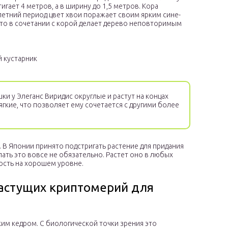
игает 4 метров, а в ширину до 1,5 метров. Кора
летний период цвет хвои поражает своим ярким сине-
что в сочетании с корой делает дерево неповторимым
 кустарник
и у Элеганс Виридис округлые и растут на концах
гкие, что позволяет ему сочетается с другими более
 В Японии принято подстригать растение для придания
ать это вовсе не обязательно. Растет оно в любых
ость на хорошем уровне.
астущих криптомерий для
им кедром. С биологической точки зрения это