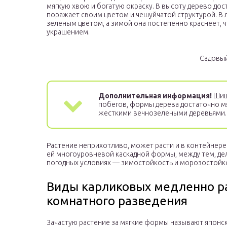
мягкую хвою и богатую окраску. В высоту дерево дост
поражает своим цветом и чешуйчатой структурой. В 
зеленым цветом, а зимой она постепенно краснеет, 
украшением.
Садовый
Дополнительная информация!
Шишк
побегов, формы дерева достаточно мя
жесткими вечнозелеными деревьями.
Растение неприхотливо, может расти и в контейнере.
ей многоуровневой каскадной формы, между тем, дел
погодных условиях — зимостойкость и морозостойк
Виды карликовых медленно р
комнатного разведения
Зачастую растение за мягкие формы называют японск