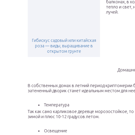
балконах, в хо
тепло и свет,
лучей.
Гибискус садовый или китайская
роза — виды, выращивание в
открытом грунте
Домашне
В собственных домах в летний период криптомерии 
затененный дворик станет идеальным местом для нее
Температура
Так как само карликовое деревце морозостойкое, то
зимой и плюс 10-12 градусов летом.
Освещение