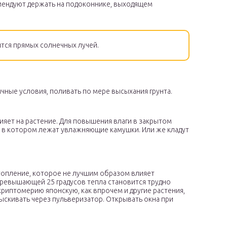
мендуют держать на подоконнике, выходящем
тся прямых солнечных лучей.
ные условия, поливать по мере высыхания грунта.
лияет на растение. Для повышения влаги в закрытом
 в котором лежат увлажняющие камушки. Или же кладут
топление, которое не лучшим образом влияет
превышающей 25 градусов тепла становится трудно
криптомерию японскую, как впрочем и другие растения,
рыскивать через пульверизатор. Открывать окна при