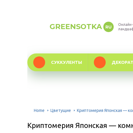
GREENSOTKA
Онлайн-
RU
ландша
СУККУЛЕНТЫ
ДЕКОРА
Home
Цветущие
Криптомерия Японская — ко
Криптомерия Японская — ком