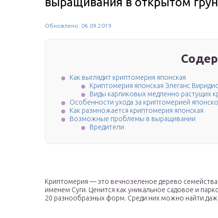
выращивания в открытом грун
Обновлено: 06.09.2019
Содер
Как выглядит криптомерия японская
Криптомерия японская Элеганс Вириди
Виды карликовых медленно растущих к
Особенности ухода за криптомерией японск
Как размножается криптомерия японская
Возможные проблемы в выращивании
Вредители
Криптомерия — это вечнозеленое дерево семейства
именем Суги. Ценится как уникальное садовое и пар
20 разнообразных форм. Среди них можно найти даж