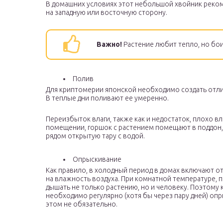
В домашних условиях этот небольшой хвойник реко
на западную или восточную сторону.
Важно!
Растение любит тепло, но бои
Полив
Для криптомерии японской необходимо создать отлич
В теплые дни поливают ее умеренно.
Переизбыток влаги, также как и недостаток, плохо в
помещении, горшок с растением помещают в поддон,
рядом открытую тару с водой.
Опрыскивание
Как правило, в холодный период в домах включают о
на влажность воздуха. При комнатной температуре, 
дышать не только растению, но и человеку. Поэтому 
необходимо регулярно (хотя бы через пару дней) оп
этом не обязательно.