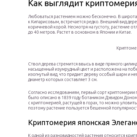
Как выглядит криптомери
Любоваться растением можно бесконечно. В широта
к Кипарисовым, встречается редко. Внешний вид дер
коричневой корой. Несмотря на густоту, растение отл
до 40 метров. Растет в основном в Японии и Китае.
Криптоме
Ствол дерева стремится ввысь в виде прямого цилинд
насыщенный изумрудный цвет и расположена на побег
изогнутый вид, что придает дереву особый шарм и не
диаметр которых составляет 3 см.
Согласно исследованиям, первый сорт криптомерии 
было описано в 1839 году ботаником Дэвидом Доном
с криптомерией, растущей в горах, то можно уловить
поэтому растение пользуется бешенной популярност
Криптомерия японская Элеган
К одной из разновидностей растения относится крип