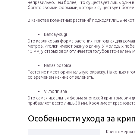
неправильно. Тем более, что существует лишь один 
богато своими формами, которых существует более 
В качестве комнатных растений подходят лишь неко
Banday-sugi
Это карликовая форма растения, пригодная для дома
метров. Иголки имеют разную длину. У молодых побе
15 мм, у старых хвоя отличается голубовато-зеленым
Nanaalbospica
Растение имеет оригинальную окраску. На концах иг
со временем начинают зеленеть.
Vilmoriniana
Это самая идеальная форма японской криптомерии дл
прибавляет всего лишь 30 мм. Хвоя имеет красноват
Особенности ухода за кри
Криптомерия к