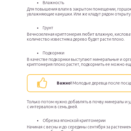
Влажность
Для повышения влаги в закрытом помещении, горшок
увлажняющие камушки. Или же кладут рядом открытую
Грунт
Вечнозеленая криптомерия любит влажную, кисловат
количество известняка дерево будет расти плохо.
Подкормки
В качестве подкормки выступают минеральные и орг
криптомерия плохо растет, подкормить ее можно ещ
Важно!
Молодые деревца после посадк
Только потом нужно добавлять в почву минералы и у
с интервалом в семь дней.
Обрезка японской криптомерии
Начиная с весны и до середины сентября за растение