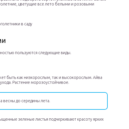
голетние, цветущие все лето белыми и розовыми
голетники в саду
ми
рностью пользуются следующие виды.
жет быть как низкорослым, так и высокорослым. Айва
 ухода. Растение морозоустойчивое.
а весны до середины лета.
сыщенные зеленые листья подчеркивают красоту ярких