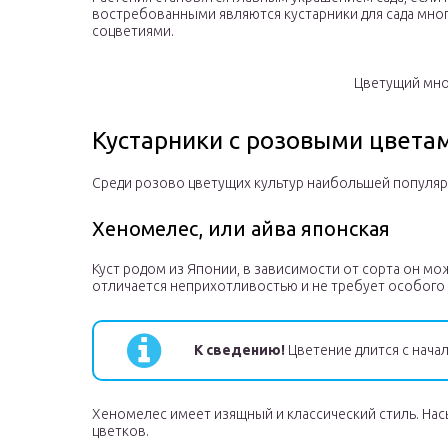
востребованными являются кустарники для сада мно
соцветиями.
Цветущий мно
Кустарники с розовыми цвета
Среди розово цветущих культур наибольшей популя
Хеномелес, или айва японская
Куст родом из Японии, в зависимости от сорта он мо
отличается неприхотливостью и не требует особого
К сведению!
Цветение длится с начал
Хеномелес имеет изящный и классический стиль. На
цветков.