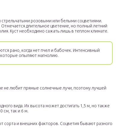
и стрельчатыми розовыми или белыми соцветиями.
. Отмечается длительное цветение, но полный летний
нолия. Куст необходимо сажать лишь в теплом климате.
тся рано, когда нет пчел и бабочек. Интенсивный
, которые опыляют магнолию.
е не любит прямые солнечные лучи, поэтому лучшей
ного вида. Их высота может достигать 1,5 м, но также
см, так и 6 м.
от сорта и внешних факторов. Соцветия бывают разного