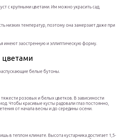
уст с крупными цветами. Им можно украсить сад,
ь низких температур, поэтому она замерзает даже при
ья имеют заостренную и эллиптическую форму.
и цветами
 распускающие белые бутоны.
 тяжести розовых и белых цветков. В зависимости
иод. Чтобы красивые кусты радовали глаз постоянно,
тения от начала весны и до середины осени.
ишь в теплом климате. Высота кустарника достигает 1,5-