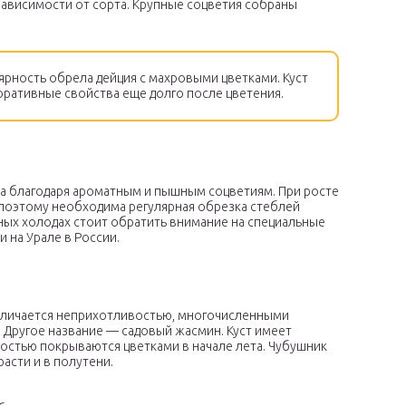
 зависимости от сорта. Крупные соцветия собраны
рность обрела дейция с махровыми цветками. Куст
оративные свойства еще долго после цветения.
на благодаря ароматным и пышным соцветиям. При росте
 поэтому необходима регулярная обрезка стеблей
ных холодах стоит обратить внимание на специальные
 на Урале в России.
отличается неприхотливостью, многочисленными
Другое название — садовый жасмин. Куст имеет
остью покрываются цветками в начале лета. Чубушник
асти и в полутени.