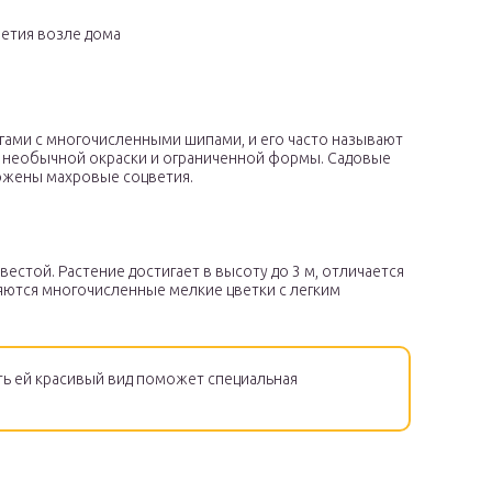
етия возле дома
гами с многочисленными шипами, и его часто называют
 необычной окраски и ограниченной формы. Садовые
ложены махровые соцветия.
естой. Растение достигает в высоту до 3 м, отличается
яются многочисленные мелкие цветки с легким
ть ей красивый вид поможет специальная