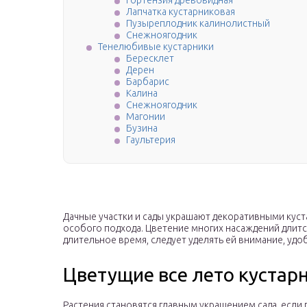
Гортензия древовидная
Лапчатка кустарниковая
Пузыреплодник калинолистный
Снежноягодник
Тенелюбивые кустарники
Бересклет
Дерен
Барбарис
Калина
Снежноягодник
Магонии
Бузина
Гаультерия
Дачные участки и сады украшают декоративными куст
особого подхода. Цветение многих насаждений длится
длительное время, следует уделять ей внимание, удо
Цветущие все лето кустар
Растения становятся главным украшением сада, если 