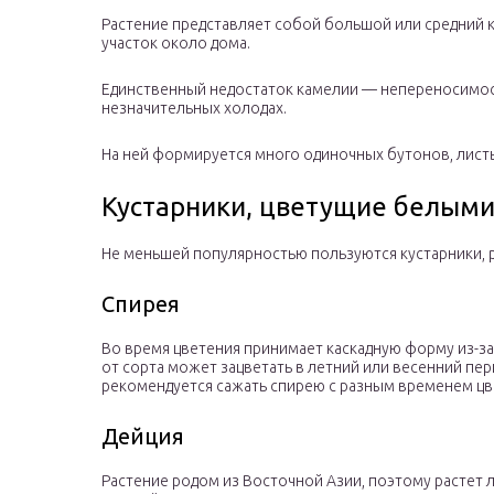
Растение представляет собой большой или средний к
участок около дома.
Единственный недостаток камелии — непереносимост
незначительных холодах.
На ней формируется много одиночных бутонов, лист
Кустарники, цветущие белым
Не меньшей популярностью пользуются кустарники,
Спирея
Во время цветения принимает каскадную форму из-за
от сорта может зацветать в летний или весенний пер
рекомендуется сажать спирею с разным временем цве
Дейция
Растение родом из Восточной Азии, поэтому растет л