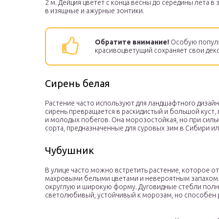
2 м. Дейция цветет с конца весны до середины лета в
в изящные и ажурные зонтики.
Обратите внимание!
Особую популя
красивоцветущий сохраняет свои дек
Сирень белая
Растение часто используют для ландшафтного дизай
сирень превращается в раскидистый и большой куст,
и молодых побегов. Она морозостойкая, но при силь
сорта, предназначенные для суровых зим в Сибири или
Чубушник
В улице часто можно встретить растение, которое 
махровыми белыми цветами и невероятным запахом. 
округлую и широкую форму. Дуговидные стебли полн
светолюбивый, устойчивый к морозам, но способен р