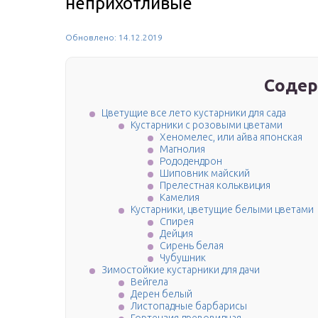
неприхотливые
Обновлено: 14.12.2019
Содер
Цветущие все лето кустарники для сада
Кустарники с розовыми цветами
Хеномелес, или айва японская
Магнолия
Рододендрон
Шиповник майский
Прелестная кольквиция
Камелия
Кустарники, цветущие белыми цветами
Спирея
Дейция
Сирень белая
Чубушник
Зимостойкие кустарники для дачи
Вейгела
Дерен белый
Листопадные барбарисы