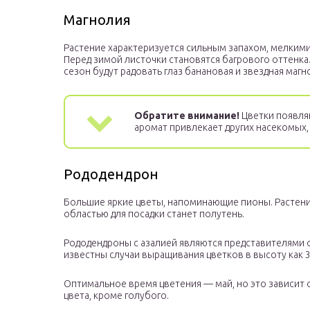
Магнолия
Растение характеризуется сильным запахом, мелким
Перед зимой листочки становятся багрового оттенка
сезон будут радовать глаз банановая и звездная маг
Обратите внимание!
Цветки появляю
аромат привлекает других насекомых
Рододендрон
Большие яркие цветы, напоминающие пионы. Растени
областью для посадки станет полутень.
Рододендроны с азалией являются представителями од
известны случаи выращивания цветков в высоту как 30 
Оптимальное время цветения — май, но это зависит 
цвета, кроме голубого.