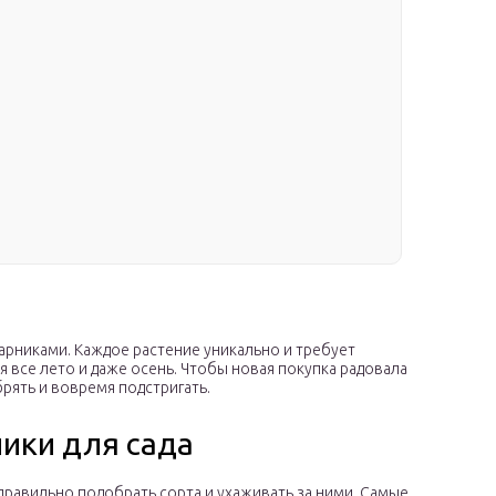
арниками. Каждое растение уникально и требует
 все лето и даже осень. Чтобы новая покупка радовала
брять и вовремя подстригать.
ники для сада
правильно подобрать сорта и ухаживать за ними. Самые