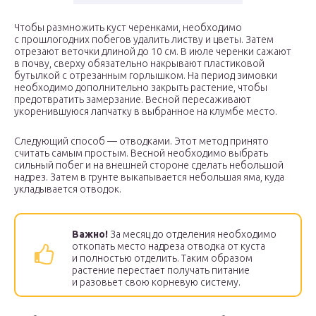
Чтобы размножить куст черенками, необходимо
с прошлогодних побегов удалить листву и цветы. Затем
отрезают веточки длиной до 10 см. В июле черенки сажают
в почву, сверху обязательно накрывают пластиковой
бутылкой с отрезанным горлышком. На период зимовки
необходимо дополнительно закрыть растение, чтобы
предотвратить замерзание. Весной пересаживают
укоренившуюся лапчатку в выбранное на клумбе место.
Следующий способ — отводками. Этот метод принято
считать самым простым. Весной необходимо выбрать
сильный побег и на внешней стороне сделать небольшой
надрез. Затем в грунте выкапывается небольшая яма, куда
укладывается отводок.
Важно!
За месяц до отделения необходимо
откопать место надреза отводка от куста
и полностью отделить. Таким образом
растение перестает получать питание
и разовьет свою корневую систему.