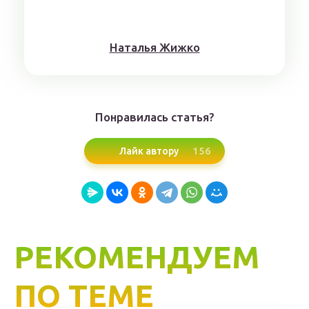
Нaтaлья Жижкo
Понравилась статья?
156
Лайк автору
РЕКОМЕНДУЕМ
ПО ТЕМЕ