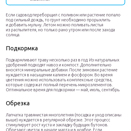
Если садовод переборщил с поливом или растение попало
под сильный дождь, то грунт необходимо прорыхлить
и добавить мульчу. Летом можно поливать листья
из распылителя, но только рано утром или после захода
солнца.
Подкормка
Подкармливают траву несколько раз в год. Из натуральных
удобрений подходят навоз и компост. Дополнительно
вносятся минеральные добавки. После зимовки растение
нуждается в насыщении калием и фосфором. Во время
цветения можно использовать комплексные средства,
которые содержат полный перечень микроэлементов.
Оптимальное время для подкормки — май, июль, сентябрь.
Обрезка
Лапчатка травянистая многолетняя (посадка и уход описаны
выше) нуждается в регулярной обрезке. Этот процесс
стимулирует рост куста и закладку будущих бутонов.
Обрезают цветок в начале марта и в ноябре. Если