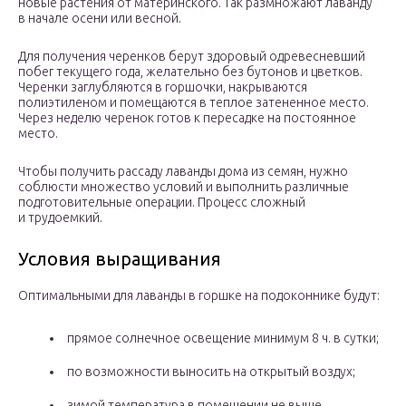
новые растения от материнского. Так размножают лаванду
в начале осени или весной.
Для получения черенков берут здоровый одревесневший
побег текущего года, желательно без бутонов и цветков.
Черенки заглубляются в горшочки, накрываются
полиэтиленом и помещаются в теплое затененное место.
Через неделю черенок готов к пересадке на постоянное
место.
Чтобы получить рассаду лаванды дома из семян, нужно
соблюсти множество условий и выполнить различные
подготовительные операции. Процесс сложный
и трудоемкий.
Условия выращивания
Оптимальными для лаванды в горшке на подоконнике будут:
прямое солнечное освещение минимум 8 ч. в сутки;
по возможности выносить на открытый воздух;
зимой температура в помещении не выше