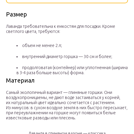
Размер
Лаванда требовательна к емкостям для посадки. Кроме
светлого цвета, требуются:
объем не менее 2 л;
внутренний диаметр горшка — 30 см и более;
продолговатая (контейнер) или уплотненная (ширина
в 3-4 раза больше высоты) форма.
Материал
Самый экологичный вариант — глиняные горшки. Они
воздухопроницаемы, не дают воде застаиваться у корней,
их натуральный цвет идеально сочетается с растением.
Из минусов: в сухом воздухе земля в них быстро пересыхает,
при переувлажнении на горшке могут появиться белые
известковые разводы или плесень.
Лаванда в глиняном вазоне — классика