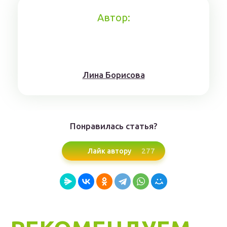
Автор:
Лина Борисoвa
Понравилась статья?
277
Лайк автору