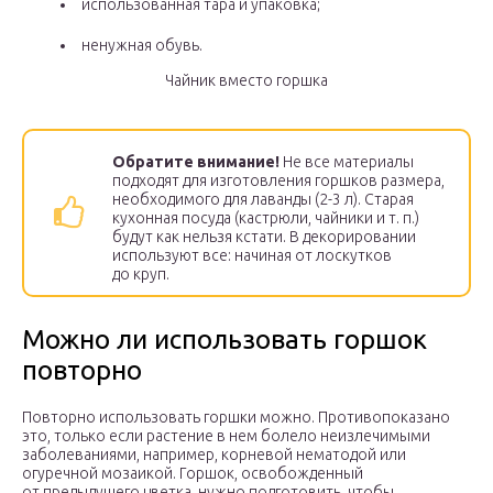
использованная тара и упаковка;
ненужная обувь.
Чайник вместо горшка
Обратите внимание!
Не все материалы
подходят для изготовления горшков размера,
необходимого для лаванды (2-3 л). Старая
кухонная посуда (кастрюли, чайники и т. п.)
будут как нельзя кстати. В декорировании
используют все: начиная от лоскутков
до круп.
Можно ли использовать горшок
повторно
Повторно использовать горшки можно. Противопоказано
это, только если растение в нем болело неизлечимыми
заболеваниями, например, корневой нематодой или
огуречной мозаикой. Горшок, освобожденный
от предыдущего цветка, нужно подготовить, чтобы