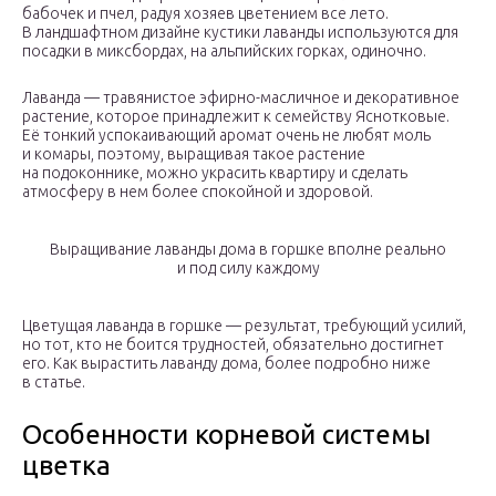
бабочек и пчел, радуя хозяев цветением все лето.
В ландшафтном дизайне кустики лаванды используются для
посадки в миксбордах, на альпийских горках, одиночно.
Лаванда — травянистое эфирно-масличное и декоративное
растение, которое принадлежит к семейству Яснотковые.
Её тонкий успокаивающий аромат очень не любят моль
и комары, поэтому, выращивая такое растение
на подоконнике, можно украсить квартиру и сделать
атмосферу в нем более спокойной и здоровой.
Выращивание лаванды дома в горшке вполне реально
и под силу каждому
Цветущая лаванда в горшке — результат, требующий усилий,
но тот, кто не боится трудностей, обязательно достигнет
его. Как вырастить лаванду дома, более подробно ниже
в статье.
Особенности корневой системы
цветка