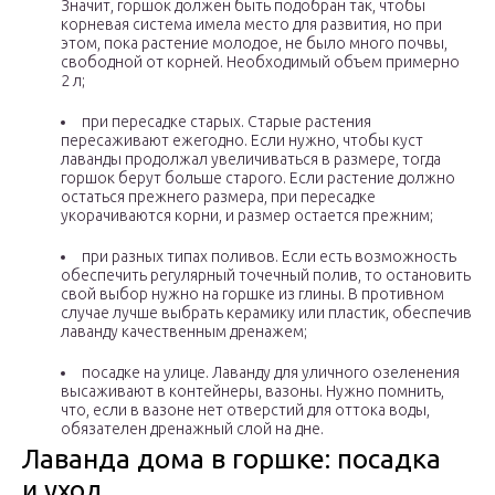
Значит, горшок должен быть подобран так, чтобы
корневая система имела место для развития, но при
этом, пока растение молодое, не было много почвы,
свободной от корней. Необходимый объем примерно
2 л;
при пересадке старых. Старые растения
пересаживают ежегодно. Если нужно, чтобы куст
лаванды продолжал увеличиваться в размере, тогда
горшок берут больше старого. Если растение должно
остаться прежнего размера, при пересадке
укорачиваются корни, и размер остается прежним;
при разных типах поливов. Если есть возможность
обеспечить регулярный точечный полив, то остановить
свой выбор нужно на горшке из глины. В противном
случае лучше выбрать керамику или пластик, обеспечив
лаванду качественным дренажем;
посадке на улице. Лаванду для уличного озеленения
высаживают в контейнеры, вазоны. Нужно помнить,
что, если в вазоне нет отверстий для оттока воды,
обязателен дренажный слой на дне.
Лаванда дома в горшке: посадка
и уход