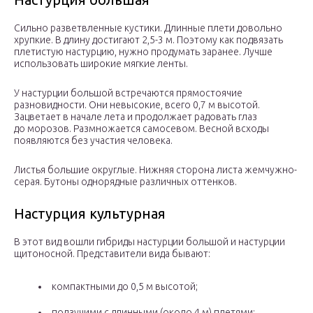
Сильно разветвленные кустики. Длинные плети довольно
хрупкие. В длину достигают 2,5-3 м. Поэтому как подвязать
плетистую настурцию, нужно продумать заранее. Лучше
использовать широкие мягкие ленты.
У настурции большой встречаются прямостоячие
разновидности. Они невысокие, всего 0,7 м высотой.
Зацветает в начале лета и продолжает радовать глаз
до морозов. Размножается самосевом. Весной всходы
появляются без участия человека.
Листья большие округлые. Нижняя сторона листа жемчужно-
серая. Бутоны однорядные различных оттенков.
Настурция культурная
В этот вид вошли гибриды настурции большой и настурции
щитоносной. Представители вида бывают:
компактными до 0,5 м высотой;
ползучими с длинными (около 4 м) плетями;