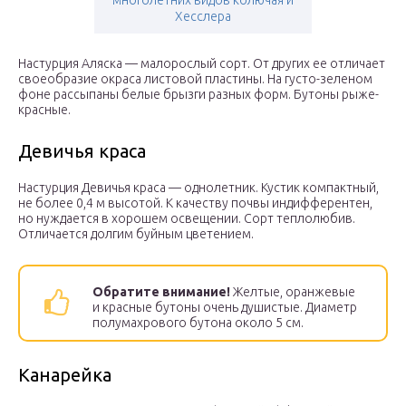
многолетних видов колючая и
Хесслера
Настурция Аляска — малорослый сорт. От других ее отличает
своеобразие окраса листовой пластины. На густо-зеленом
фоне рассыпаны белые брызги разных форм. Бутоны рыже-
красные.
Девичья краса
Настурция Девичья краса — однолетник. Кустик компактный,
не более 0,4 м высотой. К качеству почвы индифферентен,
но нуждается в хорошем освещении. Сорт теплолюбив.
Отличается долгим буйным цветением.
Обратите внимание!
Желтые, оранжевые
и красные бутоны очень душистые. Диаметр
полумахрового бутона около 5 см.
Канарейка