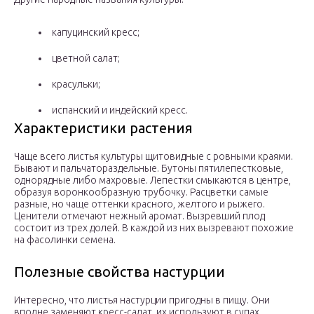
капуцинский кресс;
цветной салат;
красульки;
испанский и индейский кресс.
Характеристики растения
Чаще всего листья культуры щитовидные с ровными краями.
Бывают и пальчатораздельные. Бутоны пятилепестковые,
однорядные либо махровые. Лепестки смыкаются в центре,
образуя воронкообразную трубочку. Расцветки самые
разные, но чаще оттенки красного, желтого и рыжего.
Ценители отмечают нежный аромат. Вызревший плод
состоит из трех долей. В каждой из них вызревают похожие
на фасолинки семена.
Полезные свойства настурции
Интересно, что листья настурции пригодны в пищу. Они
вполне заменяют кресс-салат, их используют в супах,