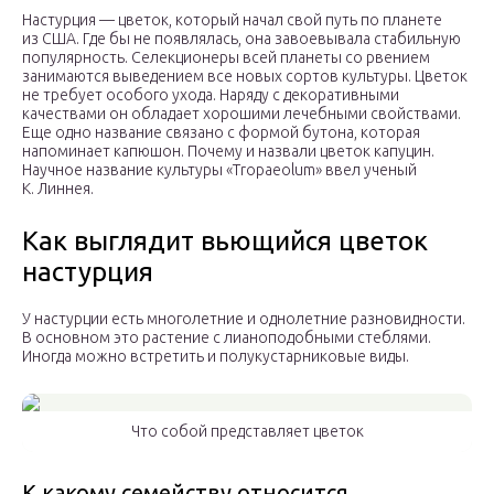
Настурция — цветок, который начал свой путь по планете
из США. Где бы не появлялась, она завоевывала стабильную
популярность. Селекционеры всей планеты со рвением
занимаются выведением все новых сортов культуры. Цветок
не требует особого ухода. Наряду с декоративными
качествами он обладает хорошими лечебными свойствами.
Еще одно название связано с формой бутона, которая
напоминает капюшон. Почему и назвали цветок капуцин.
Научное название культуры «Tropaeolum» ввел ученый
К. Линнея.
Как выглядит вьющийся цветок
настурция
У настурции есть многолетние и однолетние разновидности.
В основном это растение с лианоподобными стеблями.
Иногда можно встретить и полукустарниковые виды.
Что собой представляет цветок
К какому семейству относится