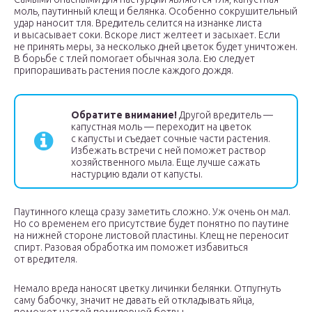
моль, паутинный клещ и белянка. Особенно сокрушительный
удар наносит тля. Вредитель селится на изнанке листа
и высасывает соки. Вскоре лист желтеет и засыхает. Если
не принять меры, за несколько дней цветок будет уничтожен.
В борьбе с тлей помогает обычная зола. Ею следует
припорашивать растения после каждого дождя.
Обратите внимание!
Другой вредитель —
капустная моль — переходит на цветок
с капусты и съедает сочные части растения.
Избежать встречи с ней поможет раствор
хозяйственного мыла. Еще лучше сажать
настурцию вдали от капусты.
Паутинного клеща сразу заметить сложно. Уж очень он мал.
Но со временем его присутствие будет понятно по паутине
на нижней стороне листовой пластины. Клещ не переносит
спирт. Разовая обработка им поможет избавиться
от вредителя.
Немало вреда наносят цветку личинки белянки. Отпугнуть
саму бабочку, значит не давать ей откладывать яйца,