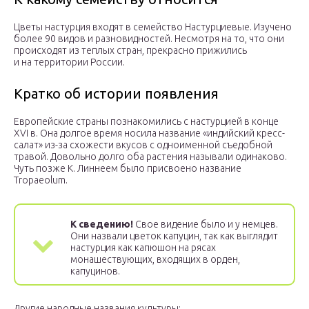
Цветы настурция входят в семейство Настурциевые. Изучено
более 90 видов и разновидностей. Несмотря на то, что они
происходят из теплых стран, прекрасно прижились
и на территории России.
Кратко об истории появления
Европейские страны познакомились с настурцией в конце
XVI в. Она долгое время носила название «индийский кресс-
салат» из-за схожести вкусов с одноименной съедобной
травой. Довольно долго оба растения называли одинаково.
Чуть позже К. Линнеем было присвоено название
Tropaeolum.
К сведению!
Свое видение было и у немцев.
Они назвали цветок капуцин, так как выглядит
настурция как капюшон на рясах
монашествующих, входящих в орден,
капуцинов.
Другие народные названия культуры: