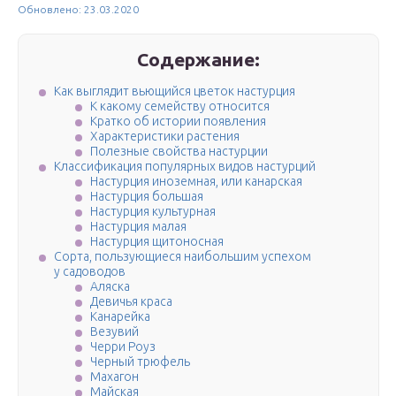
Обновлено: 23.03.2020
Содержание:
Как выглядит вьющийся цветок настурция
К какому семейству относится
Кратко об истории появления
Характеристики растения
Полезные свойства настурции
Классификация популярных видов настурций
Настурция иноземная, или канарская
Настурция большая
Настурция культурная
Настурция малая
Настурция щитоносная
Сорта, пользующиеся наибольшим успехом
у садоводов
Аляска
Девичья краса
Канарейка
Везувий
Черри Роуз
Черный трюфель
Махагон
Майская