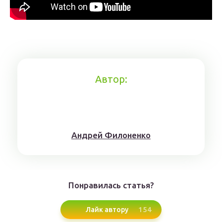
Автор:
Aндрeй Филoнeнкo
Понравилась статья?
154
Лайк автору