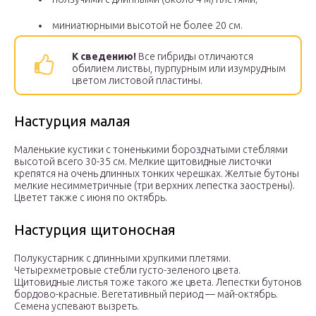
миниатюрными высотой не более 20 см.
К сведению!
Все гибриды отличаются
обилием листвы, пурпурным или изумрудным
цветом листовой пластины.
Настурция малая
Маленькие кустики с тоненькими бороздчатыми стеблями
высотой всего 30-35 см. Мелкие щитовидные листочки
крепятся на очень длинных тонких черешках. Желтые бутоны
мелкие несимметричные (три верхних лепестка заострены).
Цветет также с июня по октябрь.
Настурция щитоносная
Полукустарник с длинными хрупкими плетями.
Четырехметровые стебли густо-зеленого цвета.
Щитовидные листья тоже такого же цвета. Лепестки бутонов
бордово-красные. Вегетативный период — май-октябрь.
Семена успевают вызреть.