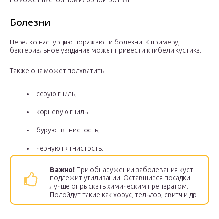
поможет настой помидорной ботвы.
Болезни
Нередко настурцию поражают и болезни. К примеру,
бактериальное увядание может привести к гибели кустика.
Также она может подхватить:
серую гниль;
корневую гниль;
бурую пятнистость;
черную пятнистость.
Важно!
При обнаружении заболевания куст
подлежит утилизации. Оставшиеся посадки
лучше опрыскать химическим препаратом.
Подойдут такие как хорус, тельдор, свитч и др.