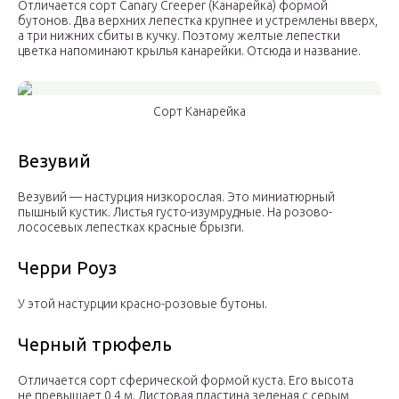
Отличается сорт Canary Creeper (Канарейка) формой
бутонов. Два верхних лепестка крупнее и устремлены вверх,
а три нижних сбиты в кучку. Поэтому желтые лепестки
цветка напоминают крылья канарейки. Отсюда и название.
Сорт Канарейка
Везувий
Везувий — настурция низкорослая. Это миниатюрный
пышный кустик. Листья густо-изумрудные. На розово-
лососевых лепестках красные брызги.
Черри Роуз
У этой настурции красно-розовые бутоны.
Черный трюфель
Отличается сорт сферической формой куста. Его высота
не превышает 0,4 м. Листовая пластина зеленая с серым