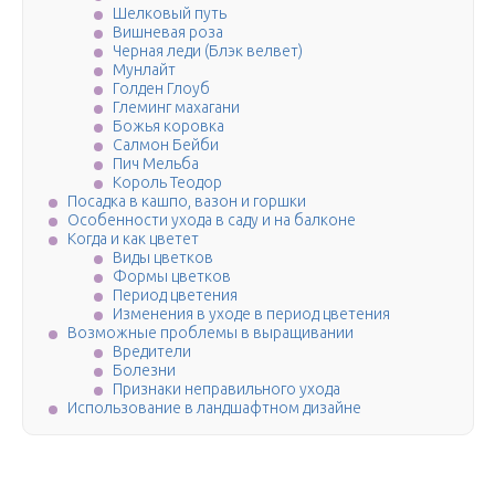
Шелковый путь
Вишневая роза
Черная леди (Блэк велвет)
Мунлайт
Голден Глоуб
Глеминг махагани
Божья коровка
Салмон Бейби
Пич Мельба
Король Теодор
Посадка в кашпо, вазон и горшки
Особенности ухода в саду и на балконе
Когда и как цветет
Виды цветков
Формы цветков
Период цветения
Изменения в уходе в период цветения
Возможные проблемы в выращивании
Вредители
Болезни
Признаки неправильного ухода
Использование в ландшафтном дизайне