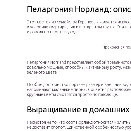
Пеларгония Норланд: опи
Этот цветок из семейства Гераневых является искус
в условиях квартиры, так и в открытом грунте. Эта г
и довольно проста в уходе.
Прекрасная пе
Пеларгония Norrland представляет собой травянисто
довольно мощные, способны к активному росту. Раз
зеленого цвета.
Особое достоинство сорта — размер и внешний вид 
напоминают маленькие пионы. Соцветия расположен
крупные цветы смотрятся просто потрясающе.
Выращивание в домашних 
Несмотря на то, что сорт Норланд относится к элитн
не доставит хлопот. Единственной особенностью ух