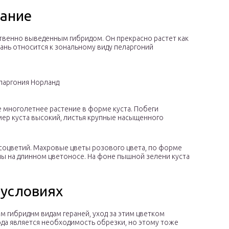
сание
ственно выведенным гибридом. Он прекрасно растет как
ерань относится к зональному виду пеларгоний
ларгония Норланд
е многолетнее растение в форме куста. Побеги
мер куста высокий, листья крупные насыщенного
соцветий. Махровые цветы розового цвета, по форме
ы на длинном цветоносе. На фоне пышной зелени куста
условиях
ым гибриднм видам гераней, уход за этим цветком
ода является необходимость обрезки, но этому тоже