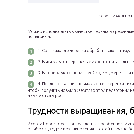
Черенки можно п
Можно использовать в качестве черенков срезанные
пошаговый:
Срез каждого черенка обрабатывают стимуля
Высаживают черенки в емкость с питательным
В период укоренения необходим умеренный 
После появления новых листьев черенки пики
Чтобы получить новый экземпляр этой пеларгонии не
и двигаются в рост.
Трудности выращивания, б
У сорта Норланд есть определенные особенности агр
ошибок в уходе и возникновения по этой причине бо