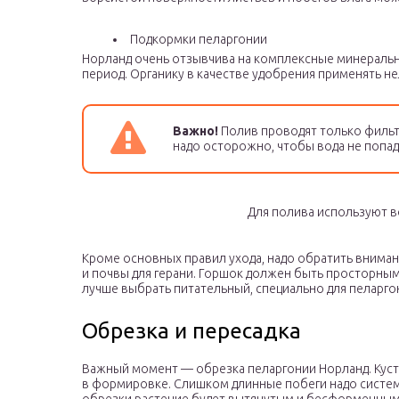
Подкормки пеларгонии
Норланд очень отзывчива на комплексные минеральн
период. Органику в качестве удобрения применять не
Важно!
Полив проводят только филь
надо осторожно, чтобы вода не попада
Для полива используют 
Кроме основных правил ухода, надо обратить вниман
и почвы для герани. Горшок должен быть просторным
лучше выбрать питательный, специально для пеларго
Обрезка и пересадка
Важный момент — обрезка пеларгонии Норланд. Куст
в формировке. Слишком длинные побеги надо систем