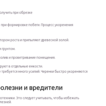
олучить при обрезке
 при формировке побеги. Процесс укоренения
тором роста и припыляют древесной золой.
 грунтом.
полив и проветривание помещения.
руют в отдельные емкости.
 требуется много усилий. Черенки быстро укореняются
олезни и вредители
отехники. Это следует учитывать, чтобы избежать
лезней.