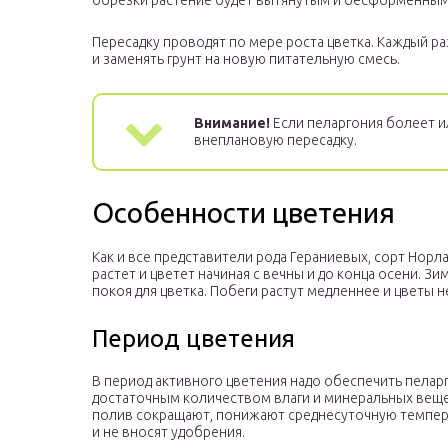
обрезки растение будет вытянутым и бесформенным
Пересадку проводят по мере роста цветка. Каждый р
и заменять грунт на новую питательную смесь.
Внимание!
Если пеларгония болеет 
внеплановую пересадку.
Особенности цветения
Как и все представители рода Гераниевых, сорт Норл
растет и цветет начиная с вечны и до конца осени. З
покоя для цветка. Побеги растут медленнее и цветы 
Период цветения
В период активного цветения надо обеспечить пела
достаточным количеством влаги и минеральных веще
полив сокращают, понижают среднесуточную темпер
и не вносят удобрения.