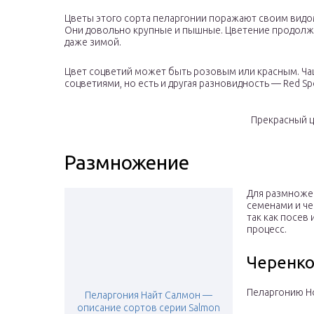
Цветы этого сорта пеларгонии поражают своим видо
Они довольно крупные и пышные. Цветение продолжи
даже зимой.
Цвет соцветий может быть розовым или красным. Ча
соцветиями, но есть и другая разновидность — Red S
Прекрасный ц
Размножение
Для размноже
семенами и ч
так как посев
процесс.
Черенк
Пеларгонию Н
Пеларгония Найт Салмон —
описание сортов серии Salmon