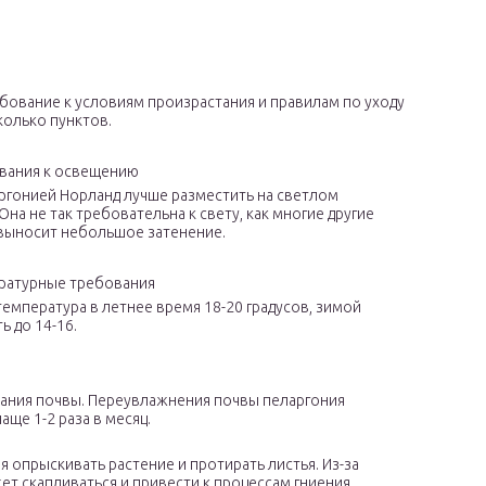
ование к условиям произрастания и правилам по уходу
олько пунктов.
вания к освещению
ргонией Норланд лучше разместить на светлом
Она не так требовательна к свету, как многие другие
 выносит небольшое затенение.
ратурные требования
емпература в летнее время 18-20 градусов, зимой
ь до 14-16.
ания почвы. Переувлажнения почвы пеларгония
ще 1-2 раза в месяц.
я опрыскивать растение и протирать листья. Из-за
т скапливаться и привести к процессам гниения.