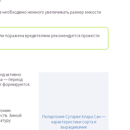
.
аз необходимо немного увеличивать размер емкости
или поражена вредителями рекомендуется провести
анд активно
има — период
не формируются.
ргонию
ств. Зимой
Пеларгония Сутарве Клара Сан —
атуру
характеристики сорта и
выращивание