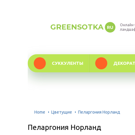
GREENSOTKA
Онлайн-
RU
ландша
СУККУЛЕНТЫ
ДЕКОРА
Home
Цветущие
Пеларгония Норланд
Пеларгония Норланд