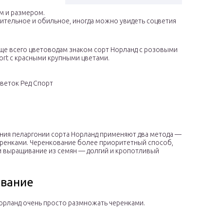
м и размером.
тельное и обильное, иногда можно увидеть соцветия
ще всего цветоводам знаком сорт Норланд с розовыми
port c красными крупными цветами.
веток Ред Спорт
ния пеларгонии сорта Норланд применяют два метода —
еренками. Черенкование более приоритетный способ,
 и выращивание из семян — долгий и кропотливый
ование
орланд очень просто размножать черенками.