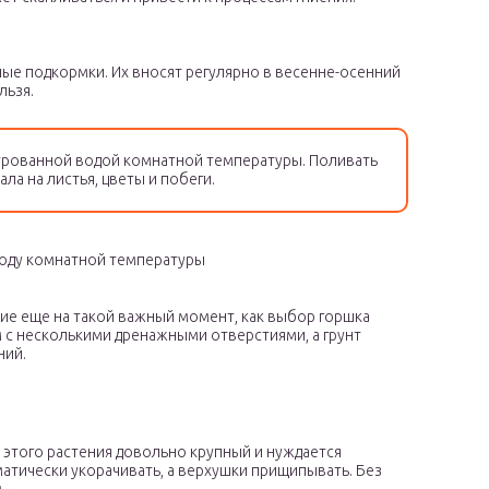
ые подкормки. Их вносят регулярно в весенне-осенний
льзя.
трованной водой комнатной температуры. Поливать
ла на листья, цветы и побеги.
воду комнатной температуры
ие еще на такой важный момент, как выбор горшка
 с несколькими дренажными отверстиями, а грунт
ний.
 этого растения довольно крупный и нуждается
атически укорачивать, а верхушки прищипывать. Без