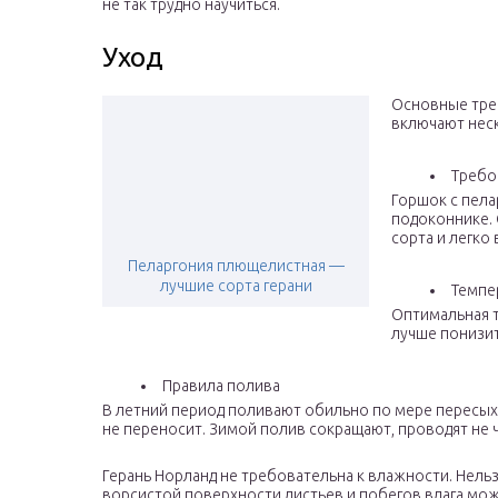
не так трудно научиться.
Уход
Основные треб
включают неск
Требо
Горшок с пела
подоконнике. 
сорта и легко
Пеларгония плющелистная —
лучшие сорта герани
Темпе
Оптимальная т
лучше понизит
Правила полива
В летний период поливают обильно по мере пересых
не переносит. Зимой полив сокращают, проводят не ча
Герань Норланд не требовательна к влажности. Нельз
ворсистой поверхности листьев и побегов влага може