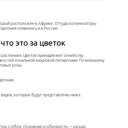
торый расположен в Африке. Оттуда колонизаторы
ларгония появилась и в России.
что это за цветок
 растениям. Цветок принадлежит семейству
идностей зональной махровой пеларгонии. По внешнему
товые розы.
аргония
 видов, которые будут представлены ниже.
пом стебля. Основная особенность — каскад