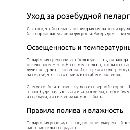
Уход за розебудной пелар
Для того, чтобы герань розовидная цвела почти круг
благоприятные условия для роста. Уход в домашних 
Освещенность и температурн
Пеларгония предпочитает большую часть дня находи
освещенном месте. Но не желательно, чтобы откры
лучи попадали на растения. Из-за яркого солнца могу
на листве, что часто приводит к гибели растения.
Следует избегать темных углов и северной стороны. 
герань будет сильно вытягиваться вверх, стебли буд
и слабыми, а о цветении можно забыть.
Правила полива и влажность
Пеларгония розовидная предпочитает умеренный пол
растение сильно страдает.