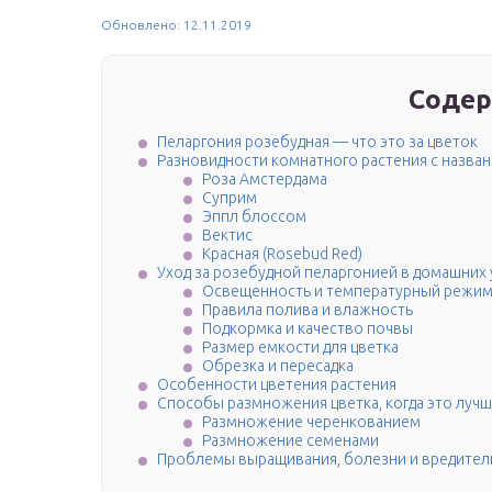
Обновлено: 12.11.2019
Содер
Пеларгония розебудная — что это за цветок
Разновидности комнатного растения с назва
Роза Амстердама
Суприм
Эппл блоссом
Вектис
Красная (Rosebud Red)
Уход за розебудной пеларгонией в домашних
Освещенность и температурный режи
Правила полива и влажность
Подкормка и качество почвы
Размер емкости для цветка
Обрезка и пересадка
Особенности цветения растения
Способы размножения цветка, когда это лучш
Размножение черенкованием
Размножение семенами
Проблемы выращивания, болезни и вредител