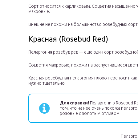
Сорт относится к карликовым. Соцветия насыщенного
махровые.
Внешне не похожи на большинство розебудных сорт
Красная (Rosebud Red)
Пеларгония розебуд ред — еще один сорт розебудной
Соцветия махровые, похожи на распустившиеся цветк
Красная розебудная пеларгония плохо переносит как 
нужно тщательно.
Для справки!
Пеларгонию Rosebud Red
том, что на нее очень похожа пеларго
розовые с золотым отливом.
Пеларго