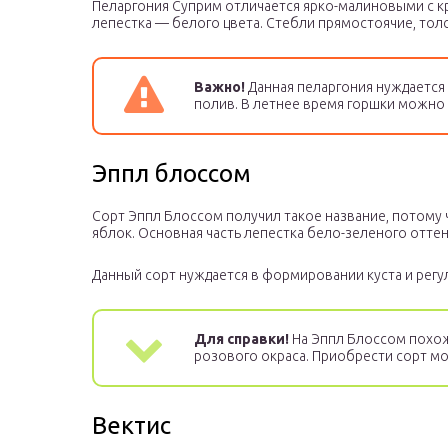
Пеларгония Суприм отличается ярко-малиновыми с к
лепестка — белого цвета. Стебли прямостоячие, тол
Важно!
Данная пеларгония нуждается
полив. В летнее время горшки можно 
Эппл блоссом
Сорт Эппл Блоссом получил такое название, потому 
яблок. Основная часть лепестка бело-зеленого оттен
Данный сорт нуждается в формировании куста и регу
Для справки!
На Эппл Блоссом похож 
розового окраса. Приобрести сорт м
Вектис