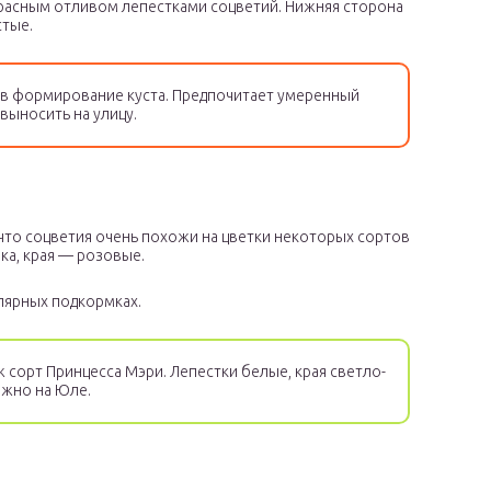
расным отливом лепестками соцветий. Нижняя сторона
стые.
 в формирование куста. Предпочитает умеренный
выносить на улицу.
что соцветия очень похожи на цветки некоторых сортов
ка, края — розовые.
лярных подкормках.
сорт Принцесса Мэри. Лепестки белые, края светло-
ожно на Юле.