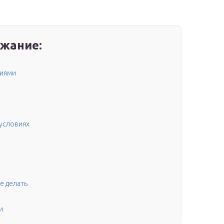
жание:
ниями
 условиях
м
е делать
и