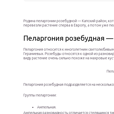
Родина пеларгонии розебудной — Капский район, ко
перевезли растение сперва в Европу, а потом уже пе
Пеларгония розебудная — 
Пеларгония относится к многолетним светолюбивым
Гераниевых. Розебуды относятся к одной из разнов
виду растение очень сильно похоже на махровые кус
Пел
Пеларгония розебудная подразделяется на несколько
Группы пеларгонии:
Ампельная.
Ампельная разновидность отличается стелящимся ти