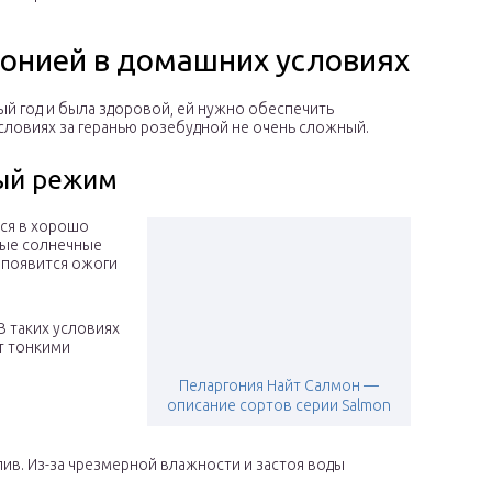
гонией в домашних условиях
лый год и была здоровой, ей нужно обеспечить
условиях за геранью розебудной не очень сложный.
ый режим
тся в хорошо
тые солнечные
т появится ожоги
В таких условиях
ут тонкими
Пеларгония Найт Салмон —
описание сортов серии Salmon
ив. Из-за чрезмерной влажности и застоя воды