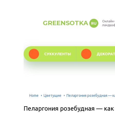
GREENSOTKA
Онлайн-
RU
ландша
СУККУЛЕНТЫ
ДЕКОРА
Home
Цветущие
Пеларгония розебудная — к
Пеларгония розебудная — как