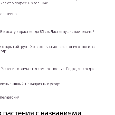
живают в подвесных горшках.
коративно.
В высоту вырастает до 85 см. Листья пушистые, темный
в открытый грунт. Хотя зональная пеларгония относится
ходе.
 Растения отличаются компактностью. Подходят как для
очень пышный. Не капризны в уходе.
 пеларгония
 растения с названиями