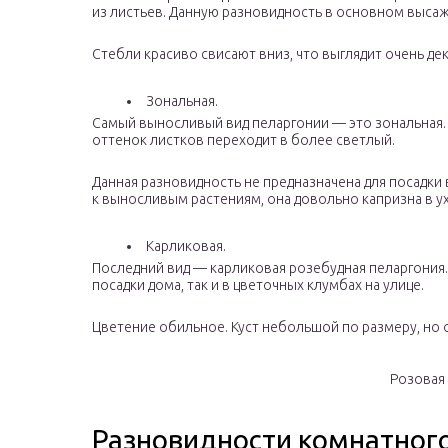
из листьев. Данную разновидность в основном выса
Стебли красиво свисают вниз, что выглядит очень де
Зональная.
Самый выносливый вид пеларгонии — это зональная. 
оттенок листков переходит в более светлый.
Данная разновидность не предназначена для посадки 
к выносливым растениям, она довольно капризна в у
Карликовая.
Последний вид — карликовая розебудная пеларгония.
посадки дома, так и в цветочных клумбах на улице.
Цветение обильное. Куст небольшой по размеру, но 
Розовая
Разновидности комнатного