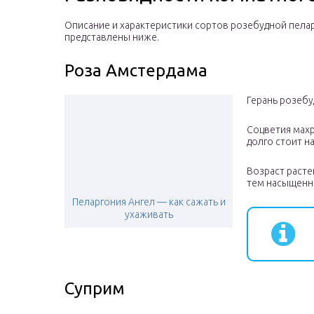
Описание и характеристики сортов розебудной пела
представлены ниже.
Роза Амстердама
Герань розебу
Соцветия махр
долго стоит н
Возраст расте
тем насыщенне
Пеларгония Ангел — как сажать и
ухаживать
Суприм