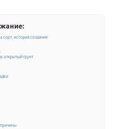
жание:
за сорт, история создания
е
 в открытый грунт
садки
 причины