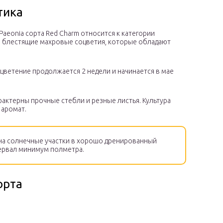
тика
Paeonia сорта Red Charm относится к категории
ы блестящие махровые соцветия, которые обладают
 цветение продолжается 2 недели и начинается в мае
арактерны прочные стебли и резные листья. Культура
 аромат.
на солнечные участки в хорошо дренированный
тервал минимум полметра.
орта