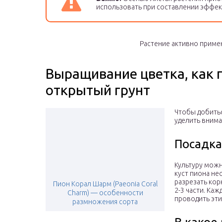
использовать при составлении эффек
Растение активно приме
Выращивание цветка, как 
открытый грунт
Чтобы добитьс
уделить вним
Посадка
Культуру можн
куст пиона не
разрезать кор
Пион Корал Шарм (Paeonia Coral
2-3 части. Каж
Charm) — особенности
проводить эти
размножения сорта