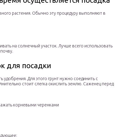
 время осуществляется посадка
вного растения. Обычно эту процедуру выполняют в
вать на солнечный участок. Лучше всего использовать
почву.
ок для посадки
 удобрения. Для этого грунт нужно соединить с
лнительно стоит слегка окислить землю. Саженец перед
сажать корневыми черенками
едующее: