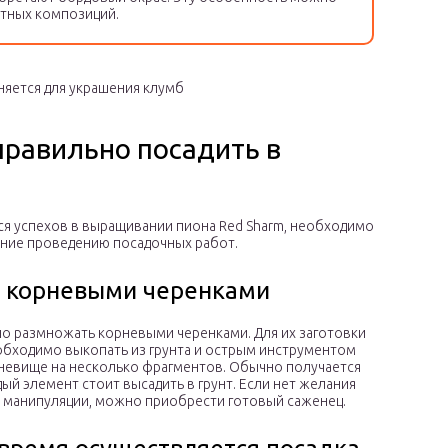
тных композиций.
няется для украшения клумб
правильно посадить в
я успехов в выращивании пиона Red Sharm, необходимо
ание проведению посадочных работ.
 корневыми черенками
о размножать корневыми черенками. Для их заготовки
обходимо выкопать из грунта и острым инструментом
невище на несколько фрагментов. Обычно получается
дый элемент стоит высадить в грунт. Если нет желания
 манипуляции, можно приобрести готовый саженец.