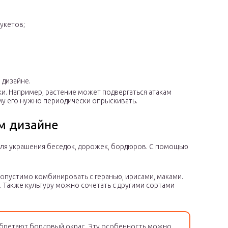
укетов;
дизайне.
и. Например, растение может подвергаться атакам
му его нужно периодически опрыскивать.
м дизайне
ля украшения беседок, дорожек, бордюров. С помощью
допустимо комбинировать с геранью, ирисами, маками.
 Также культуру можно сочетать с другими сортами
обретают бордовый окрас. Эту особенность можно