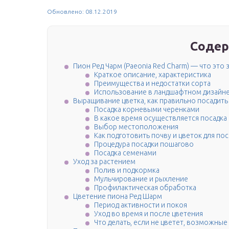
Обновлено: 08.12.2019
Содер
Пион Ред Чарм (Paeonia Red Charm) — что это 
Краткое описание, характеристика
Преимущества и недостатки сорта
Использование в ландшафтном дизайн
Выращивание цветка, как правильно посадить
Посадка корневыми черенками
В какое время осуществляется посадка
Выбор местоположения
Как подготовить почву и цветок для по
Процедура посадки пошагово
Посадка семенами
Уход за растением
Полив и подкормка
Мульчирование и рыхление
Профилактическая обработка
Цветение пиона Ред Шарм
Период активности и покоя
Уход во время и после цветения
Что делать, если не цветет, возможные