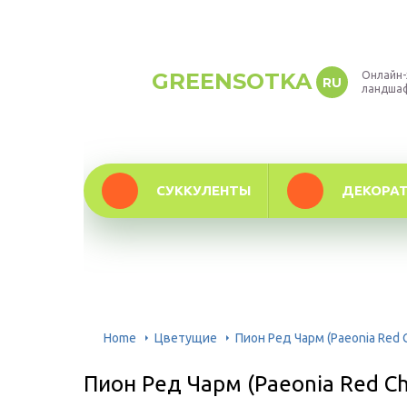
GREENSOTKA
Онлайн-
RU
ландша
СУККУЛЕНТЫ
ДЕКОРА
Home
Цветущие
Пион Ред Чарм (Paeonia Red
Пион Ред Чарм (Paeonia Red C