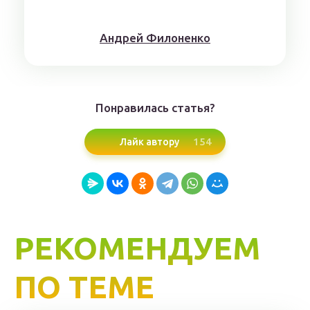
Aндрeй Филoнeнкo
Понравилась статья?
154
Лайк автору
РЕКОМЕНДУЕМ
ПО ТЕМЕ