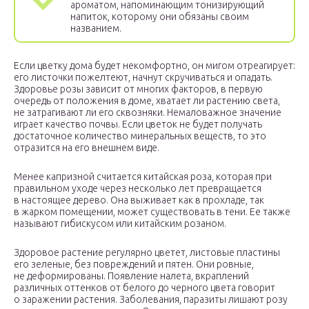
ароматом, напоминающим тонизирующий
напиток, которому они обязаны своим
названием.
Если цветку дома будет некомфортно, он мигом отреагирует:
его листочки пожелтеют, начнут скручиваться и опадать.
Здоровье розы зависит от многих факторов, в первую
очередь от положения в доме, хватает ли растению света,
не затрагивают ли его сквозняки. Немаловажное значение
играет качество почвы. Если цветок не будет получать
достаточное количество минеральных веществ, то это
отразится на его внешнем виде.
Менее капризной считается китайская роза, которая при
правильном уходе через несколько лет превращается
в настоящее дерево. Она выживает как в прохладе, так
в жарком помещении, может существовать в тени. Ее также
называют гибискусом или китайским розаном.
Здоровое растение регулярно цветет, листовые пластины
его зеленые, без повреждений и пятен. Они ровные,
не деформированы. Появление налета, вкраплений
различных оттенков от белого до черного цвета говорит
о заражении растения. Заболевания, паразиты лишают розу