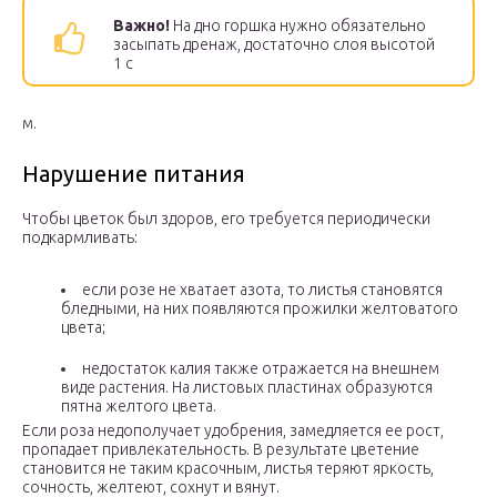
Важно!
На дно горшка нужно обязательно
засыпать дренаж, достаточно слоя высотой
1 с
м.
Нарушение питания
Чтобы цветок был здоров, его требуется периодически
подкармливать:
если розе не хватает азота, то листья становятся
бледными, на них появляются прожилки желтоватого
цвета;
недостаток калия также отражается на внешнем
виде растения. На листовых пластинах образуются
пятна желтого цвета.
Если роза недополучает удобрения, замедляется ее рост,
пропадает привлекательность. В результате цветение
становится не таким красочным, листья теряют яркость,
сочность, желтеют, сохнут и вянут.