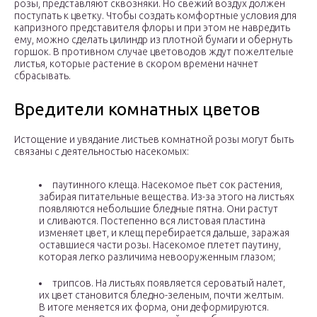
розы, представляют сквозняки. Но свежий воздух должен
поступать к цветку. Чтобы создать комфортные условия для
капризного представителя флоры и при этом не навредить
ему, можно сделать цилиндр из плотной бумаги и обернуть
горшок. В противном случае цветоводов ждут пожелтелые
листья, которые растение в скором времени начнет
сбрасывать.
Вредители комнатных цветов
Истощение и увядание листьев комнатной розы могут быть
связаны с деятельностью насекомых:
паутинного клеща. Насекомое пьет сок растения,
забирая питательные вещества. Из-за этого на листьях
появляются небольшие бледные пятна. Они растут
и сливаются. Постепенно вся листовая пластина
изменяет цвет, и клещ перебирается дальше, заражая
оставшиеся части розы. Насекомое плетет паутину,
которая легко различима невооруженным глазом;
трипсов. На листьях появляется сероватый налет,
их цвет становится бледно-зеленым, почти желтым.
В итоге меняется их форма, они деформируются.