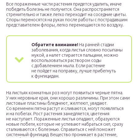
Все пораженные части растения придется удалить, иначе
победить болезнь не получится. Она распространяется
стремительно и также легко переходит на соседние цветы.
Споры переносятся на руках после работы с пострадавшим
представителем флоры, легко перемещаются по воздуху.
Обратите внимание!
На ранней стадии
заболевания, когда листья словно посыпаны
мукой, а налет стирается пальцами, можно
воспользоваться раствором соды
с добавлением мыла. Если растение
не пойдет на поправку, лучше прибегнуть
к фунгицидам.
На листьях комнатных роз могут появиться черные пятна.
У них неровные края, они хорошо различимы. При этом сами
листовые пластины бледнеют, желтеют, увядают.
Со временем пятна растут и сливаются, могут появляться
и на побегах. Рост растения замедляется, цветения
не наступает. Пораженные листья опадают, образуются
новые побеги, которые не успевают набраться сил, сразу
сталкиваются с болезнью. Справиться с ней поможет
системный фунгицид. Вещество проникает в растение,