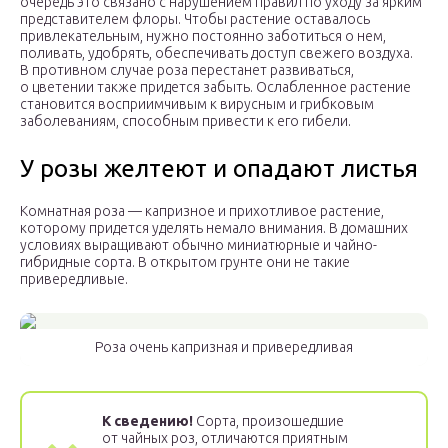
очередь это связано с нарушением правил по уходу за ярким
представителем флоры. Чтобы растение оставалось
привлекательным, нужно постоянно заботиться о нем,
поливать, удобрять, обеспечивать доступ свежего воздуха.
В противном случае роза перестанет развиваться,
о цветении также придется забыть. Ослабленное растение
становится восприимчивым к вирусным и грибковым
заболеваниям, способным привести к его гибели.
У розы желтеют и опадают листья
Комнатная роза — капризное и прихотливое растение,
которому придется уделять немало внимания. В домашних
условиях выращивают обычно миниатюрные и чайно-
гибридные сорта. В открытом грунте они не такие
привередливые.
Роза очень капризная и привередливая
К сведению!
Сорта, произошедшие
от чайных роз, отличаются приятным