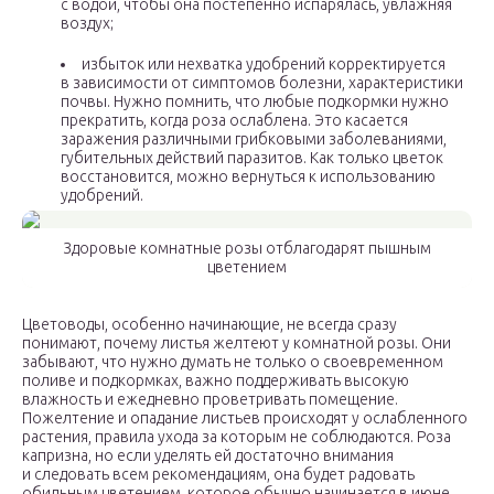
с водой, чтобы она постепенно испарялась, увлажняя
воздух;
избыток или нехватка удобрений корректируется
в зависимости от симптомов болезни, характеристики
почвы. Нужно помнить, что любые подкормки нужно
прекратить, когда роза ослаблена. Это касается
заражения различными грибковыми заболеваниями,
губительных действий паразитов. Как только цветок
восстановится, можно вернуться к использованию
удобрений.
Здоровые комнатные розы отблагодарят пышным
цветением
Цветоводы, особенно начинающие, не всегда сразу
понимают, почему листья желтеют у комнатной розы. Они
забывают, что нужно думать не только о своевременном
поливе и подкормках, важно поддерживать высокую
влажность и ежедневно проветривать помещение.
Пожелтение и опадание листьев происходят у ослабленного
растения, правила ухода за которым не соблюдаются. Роза
капризна, но если уделять ей достаточно внимания
и следовать всем рекомендациям, она будет радовать
обильным цветением, которое обычно начинается в июне