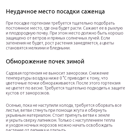
Неудачное место посадки саженца
При посадке гортензии требуется тщательно подобрать
постоянное место, где она будет расти. Сажают ее в рыхлую
и плодородную почву. При этом место должно быть хорошо
защищено от ветров и прямых солнечных лучей. Если
затенения не будет, рост растения замедляется, а цветы
становятся мелкими и бледными.
Обморожение почек зимой
Садовая гортензия не выносит заморозки. Снижение
температуры воздуха ниже 0 °С приводит к тому, что
цветочные почки обмораживаются. После этого гортензия
не цветет по весне. Требуется тщательно подходить к защите
кустов от заморозков.
Осенью, пока не наступили холода, требуется оборвать все
листья, ветви стянуть при помощи жгута и обернуть
укрывным материалом. Стоит пригнуть ветви к земле
и укрыть сверху лапником. Только с наступлением тепла
и уходом ночных морозов можно начать освобождать
растение от лапника и открыть.