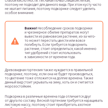
слабой кислотности. Песчаная почва слишком легкая,
поэтому не подходит для данного вида. При этом кусту часто
не хватает питания, поэтому подкормке следует уделить
особое внимание.
Важно!
Несоблюдение сроков подкормки
и чрезмерное обилие препаратов могут
вывести из равновесия растение, из-за чего-
то может перестать цвести или вовсе
погибнуть. Если требуется подкормить
растение, стоит определиться, какой именно
тип удобрений стоит использовать
в зависимости от времени года.
Древовидная гортензия также нуждается в правильной
подкормке, поэтому, если она не будет производиться,
то цветение тоже отложится на долгие времена. Также
данный вид стоит укрывать на зиму, хоть он и считается
морозостойким.
Подкормка в различные времена года отличается друг
от друга по составу. Весной гортензии требуется наращивать
листовую массу, поэтому стоит приобретать азотное