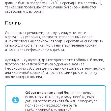
должна быть в пределах 18-21 °С. Перепады нежелательны,
так как они провоцируют осыпание бутонов и являются
стрессовым фактором.
Полив
Основными причинами, почему адениум не цветет
в домашних условиях, являются неправильный полив
и некачественная поливочная вода. Переувлажнение очень
опасно для куста, так как могут начаться гниение корней
и появление инфекционного грибка.
Адениум — суккулент, для которого важен обильный полив,
поэтому стоит позаботиться о дренаже заранее.
Необходимо субстрат для посадки смешать с речным песком
или кирпичной крошкой, а после посадки рыхлить почву
после каждого полива.
Обратите внимание!
Для полива нельзя
использовать жесткую воду, необходимо
дать ей отстояться хотя бы 4 ч. Температура
поливочной воды должна быть
приближенной к комнатной.