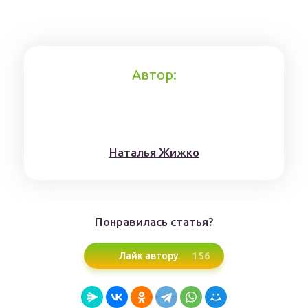
Автор:
Нaтaлья Жижкo
Понравилась статья?
156
Лайк автору