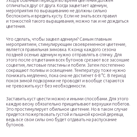
Уход в обычный период и во время цветения должен
отличаться друг от друга. Когда зацветает адениум,
мероприятия по выращиванию не должны сильно
беспокоить и вредить кусту. Если не знать всех правил
и тонкостей такого выращивания, можно так и не дождаться
цветения.
Что сделать, чтобы зацвел адениум? Самым главным
мероприятием, стимулирующим своевременное цветение,
является правильная зимовка. К концу каждого сезона
поздней осенью адениум нужно отправлять в спячку. Для
этого после отцветания всех бутонов срезают все засохшие
соцветия, листовые пластины и побеги. Затем постепенно
сокращают поливы и освещение. Температуру тоже нужно
понижать медленно, пока она не достигнет 6-8 °С. В период
покоя зимой подкормки не проводят и вообще стараются
не тревожить куст без необходимости.
Заставить куст цвести можно и иными способами. Для этого
каждую весну обязательно прищипывают верхушки побегов.
Это простимулирует обильное цветение. Но в таком случае
придется пожертвовать густой и пышной кроной деревца,
ведь все свои силы оно будет отдавать на распускание
бутонов.