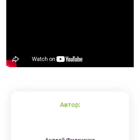
Автор:
Aндрeй Филoнeнкo