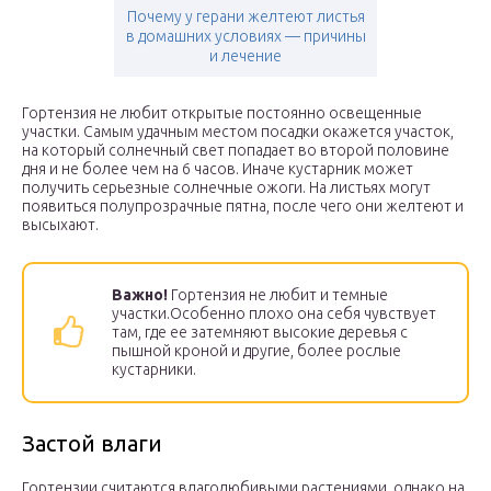
Почему у герани желтеют листья
в домашних условиях — причины
и лечение
Гортензия не любит открытые постоянно освещенные
участки. Самым удачным местом посадки окажется участок,
на который солнечный свет попадает во второй половине
дня и не более чем на 6 часов. Иначе кустарник может
получить серьезные солнечные ожоги. На листьях могут
появиться полупрозрачные пятна, после чего они желтеют и
высыхают.
Важно!
Гортензия не любит и темные
участки.Особенно плохо она себя чувствует
там, где ее затемняют высокие деревья с
пышной кроной и другие, более рослые
кустарники.
Застой влаги
Гортензии считаются влаголюбивыми растениями, однако на