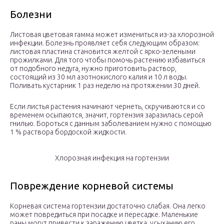
Болезни
Листовая цветовая гамма может измениться из-за хлорозной
инфекции. Болезнь проявляет себя следующим образом:
листовая пластина становится желтой с ярко-зелеными
прожилками. Для того чтобы помочь растению избавиться
от подобного недуга, нужно приготовить раствор,
состоящий из 30 мл азотнокислого калия и 10 л воды.
Поливать кустарник 1 раз неделю на протяжении 30 дней.
Если листья растения начинают чернеть, скручиваются и со
временем осыпаются, значит, гортензия заразилась серой
гнилью. Бороться с данным заболеванием нужно с помощью
1 % раствора бордоской жидкости.
Хлорозная инфекция на гортензии
Повреждение корневой системы
Корневая система гортензии достаточно слабая. Она легко
может повредиться при посадке и пересадке. Маленькие
раны могут привести к заражению цветка, усыханию его