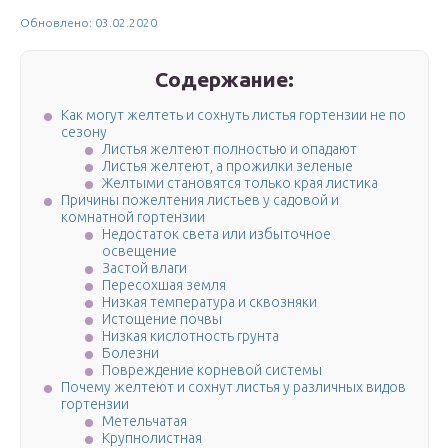
Обновлено: 03.02.2020
Содержание:
Как могут желтеть и сохнуть листья гортензии не по
сезону
Листья желтеют полностью и опадают
Листья желтеют, а прожилки зеленые
Желтыми становятся только края листика
Причины пожелтения листьев у садовой и
комнатной гортензии
Недостаток света или избыточное
освещение
Застой влаги
Пересохшая земля
Низкая температура и сквозняки
Истощение почвы
Низкая кислотность грунта
Болезни
Повреждение корневой системы
Почему желтеют и сохнут листья у различных видов
гортензии
Метельчатая
Крупнолистная