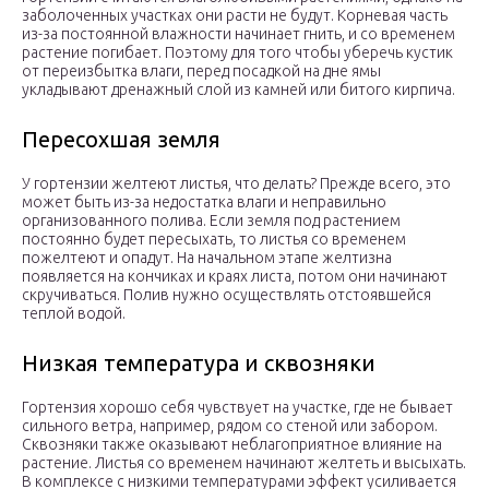
заболоченных участках они расти не будут. Корневая часть
из-за постоянной влажности начинает гнить, и со временем
растение погибает. Поэтому для того чтобы уберечь кустик
от переизбытка влаги, перед посадкой на дне ямы
укладывают дренажный слой из камней или битого кирпича.
Пересохшая земля
У гортензии желтеют листья, что делать? Прежде всего, это
может быть из-за недостатка влаги и неправильно
организованного полива. Если земля под растением
постоянно будет пересыхать, то листья со временем
пожелтеют и опадут. На начальном этапе желтизна
появляется на кончиках и краях листа, потом они начинают
скручиваться. Полив нужно осуществлять отстоявшейся
теплой водой.
Низкая температура и сквозняки
Гортензия хорошо себя чувствует на участке, где не бывает
сильного ветра, например, рядом со стеной или забором.
Сквозняки также оказывают неблагоприятное влияние на
растение. Листья со временем начинают желтеть и высыхать.
В комплексе с низкими температурами эффект усиливается