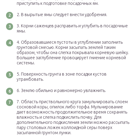
приступить к подготовке посадочных ям.
В вырытые ямы следует внести удобрения.
Корни саженцев расправить и углубить в посадочные
ямы.
Образовавшиеся пустоты в углублении заполнить
грунтовой смесью. Корни засыпать землей таким
образом, чтобы она слегка покрывала корневую шейку.
Большее заглубление провоцирует гниение корневой
системы.
Поверхность грунта в зоне посадки кустов
утрамбовать.
Землю обильно и равномерно увлажнить.
Область приствольного круга замульчировать слоем
сосновой коры, опилок либо торфа. Мульчирование
дает возможность продолжительное время сохранять
влажность и слегка подкислить почву. Для
дополнительного подкисления земли можно рассыпать
пару столовых ложек коллоидной серы поверх
засыпанной грунтом лунки.