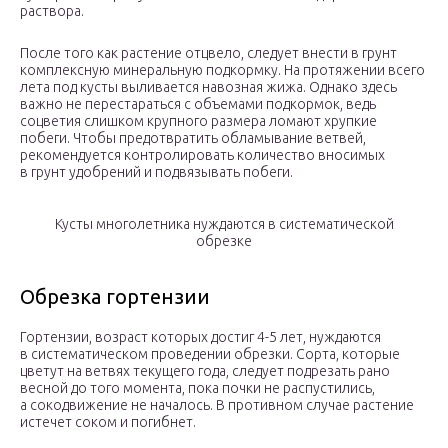
раствора.
После того как растение отцвело, следует внести в грунт
комплексную минеральную подкормку. На протяжении всего
лета под кусты выливается навозная жижа. Однако здесь
важно не перестараться с объемами подкормок, ведь
соцветия слишком крупного размера ломают хрупкие
побеги. Чтобы предотвратить обламывание ветвей,
рекомендуется контролировать количество вносимых
в грунт удобрений и подвязывать побеги.
Кусты многолетника нуждаются в систематической
обрезке
Обрезка гортензии
Гортензии, возраст которых достиг 4-5 лет, нуждаются
в систематическом проведении обрезки. Сорта, которые
цветут на ветвях текущего года, следует подрезать рано
весной до того момента, пока почки не распустились,
а сокодвижение не началось. В противном случае растение
истечет соком и погибнет.