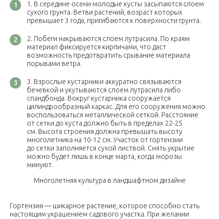
В середине осени молодые кусты засыпаются слоем
сухого грунта. Ветви растений, возраст которых
превышает 3 года, пригибаются к поверхности грунта.
Побеги накрываются слоем лутрасила. По краям
материал фиксируется кирпичами, что даст
возможность предотвратить срывание материала
порывами ветра.
Взрослые кустарники аккуратно связываются
бечевкой и укутываются слоем лутрасила либо
спандбонда. Вокруг кустарника сооружается
цилиндрообразный каркас. Для его сооружения можно
воспользоваться металлической сеткой. Расстояние
от сетки до куста должно быть в пределах 22-25
см. Высота строения должна превышать высоту
многолетника на 10-12 см. Участок от гортензии
до сетки заполняется сухой листвой. Снять укрытие
можно будет лишь в конце марта, когда морозы
минуют.
Многолетняя культура в ландшафтном дизайне
Гортензия — шикарное растение, которое способно стать
настоящим украшением садового участка. При желании