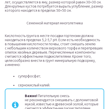
лет, осуществляется в яму, размер которой равен 30×30 см.
Для крупных кустов потребуется вырыть углубление, размер
которого находится в пределах 50×50 см.
Семенной материал многолетника
Кислотность грунта в месте посадки гортензии должна
находиться в пределах 5,2-5,7 рН. Если есть необходимость
в повышении кислотности почвы, стоит смешать землю
с небольшим количеством верхового торфа и перепревших
опилок хвойных деревьев. Перечисленные компоненты
считаются эффектными подкислителями. Кроме того,
целесообразно внести в грунт минеральную подкормку,
а именно:
суперфосфат;
сернокислый калий.
Важно!
Питательную смесь
не рекомендуется смешивать с доломитовой
мукой, известью и древесной золой, которые
считаются эффектными раскислителями