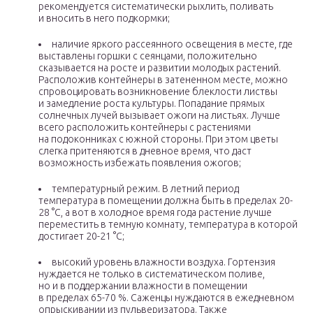
рекомендуется систематически рыхлить, поливать
и вносить в него подкормки;
наличие яркого рассеянного освещения в месте, где
выставлены горшки с сеянцами, положительно
сказывается на росте и развитии молодых растений.
Расположив контейнеры в затененном месте, можно
спровоцировать возникновение блеклости листвы
и замедление роста культуры. Попадание прямых
солнечных лучей вызывает ожоги на листьях. Лучше
всего расположить контейнеры с растениями
на подоконниках с южной стороны. При этом цветы
слегка притеняются в дневное время, что даст
возможность избежать появления ожогов;
температурный режим. В летний период
температура в помещении должна быть в пределах 20-
28 °С, а вот в холодное время года растение лучше
переместить в темную комнату, температура в которой
достигает 20-21 °С;
высокий уровень влажности воздуха. Гортензия
нуждается не только в систематическом поливе,
но и в поддержании влажности в помещении
в пределах 65-70 %. Саженцы нуждаются в ежедневном
опрыскивании из пульверизатора. Также