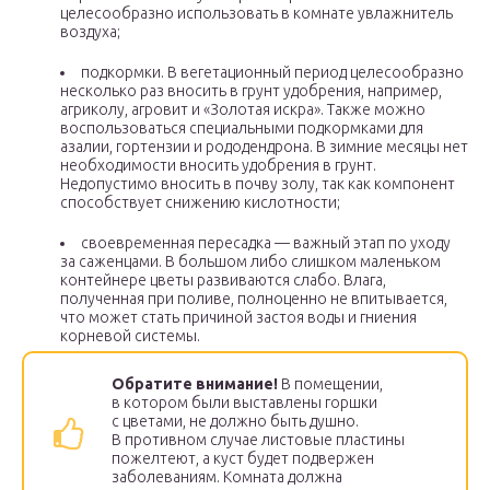
целесообразно использовать в комнате увлажнитель
воздуха;
подкормки. В вегетационный период целесообразно
несколько раз вносить в грунт удобрения, например,
агриколу, агровит и «Золотая искра». Также можно
воспользоваться специальными подкормками для
азалии, гортензии и рододендрона. В зимние месяцы нет
необходимости вносить удобрения в грунт.
Недопустимо вносить в почву золу, так как компонент
способствует снижению кислотности;
своевременная пересадка — важный этап по уходу
за саженцами. В большом либо слишком маленьком
контейнере цветы развиваются слабо. Влага,
полученная при поливе, полноценно не впитывается,
что может стать причиной застоя воды и гниения
корневой системы.
Обратите внимание!
В помещении,
в котором были выставлены горшки
с цветами, не должно быть душно.
В противном случае листовые пластины
пожелтеют, а куст будет подвержен
заболеваниям. Комната должна